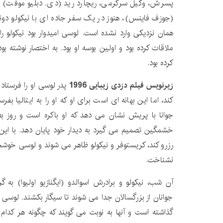
پسرش، وکیل سرگرمی، ریچارد رید (دی. دبلیو موفت) پید
(جوزف فاینس)، هنوز در یک سفر جاده ای با نیکولو دونات
همان نزدیکی وارد نشده است. لوسی امیدوار بود نیکولو را 
ملاقات کرده بود و اولین بوسه او بود. به اختصار نوشته 
کرده بود.
زیرنویس فیلم دزدی زیبایی 1996
پدر لوسی او را فرستاد 
کند، اما این بهانه ای است برای او که او را به ایتالیا 
جوانا با پریش نشان می دهد که او باکره است و روز بع
خشمگین تصمیم می گیرد به دیدار خود پایان دهد. با این حال
رزرو کند، کریستوفر و نیکولو ظاهر می شوند و لوسی خوشحال
نشناخت.
آن شب، نیکولو و برادرش اسوالدو (ایگنازیو اولیوا) به گ
جوانان از بزرگسالان جدا می شوند تا سیگار بکشند. لوس
گذاشته است و آنها به نوبت می گویند که چگونه هر کدام ب