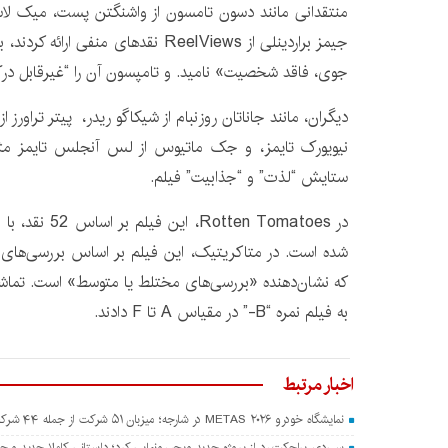
منتقدانی مانند دسون تامسون از واشنگتن پست، میک لاسا
جیمز براردینلی از ReelViews نقدهای منفی 
جوی، فاقد شخصیت» نامید. و تامپسون آن را “غیرقابل درک
دیگران، مانند جاناتان روزنبام از شیکاگو ریدر، پیتر تراورز
نیویورک تایمز، و جک ماتیوس از لس آنجلس تایمز مثبت ت
ستایش “لذت” و “جذابیت” فیلم.
که نشان‌دهنده «بررسی‌های مختلط یا متوسط» است. تماش
به فیلم نمره “B-” در مقیاس A تا F دادند.
اخبار مرتبط
نمایشگاه خودرو METAS ۲۰۲۶ در شارجه؛ میزبان ۵۱ شرکت از جمله ۴۴ شرکت چینی
سی‌دی پراجکت رد از پروژه جدید ویچر رونمایی کرد؛ داستانی کاملا جدید و جدا