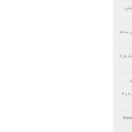
کتش؛
ی ساخته
ار وارز»
ی
چینی‌ها غافلگیر کردند؛ بی‌وایدی هانوین ۸ با ۴
Black Ops Gu