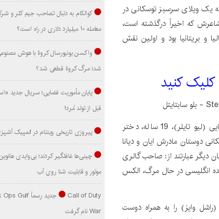
ه یک ویلای سرسبز توسکانی در
کوالکام به دنبال تصاحب جیم کلر و شر
شاعرش که اخیراً درگذشته است،
معامله ۱۰ میلیارد دلاری در راه است؟
یا و بریتانیا بود و اولین نقش
واکسن یونیورسال کرونا با هوش مصنوع
شد؛ مرگ کرونا قطعی شد؟
 کليک کنيد
پایان مأموریت فضایی؛ سریال جدید «است
قبل از تولد مُرد!
لوسی آمریکایی (لیو تایلر)، 19 ساله، دختر
پیروزی تاریخی ویتنام در المپیک آشپز
کانی دوستان مادرش ایان و دیانا
ن دیگر عبارتند از: صاحب گالری
نده انگلیسی در حال مرگ، الکس
موتور و قابلیت شنا روی آب
Call of Duty جدید رسماً lf
(راشل وایز) را به همراه دوست
War نام گرفت