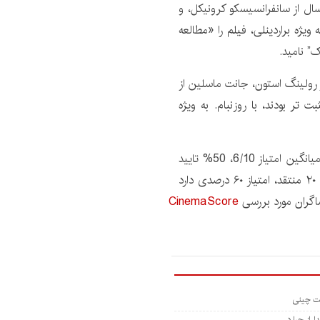
ل از سانفرانسیسکو کرونیکل، و
ارائه کردند، به ویژه براردینلی، فیلم را «مطالعه
” نامید.
 از رولینگ استون، جانت ماسلین از
ر بودند، با روزنبام. به ویژه
در Rotten Tomatoes، این فیلم بر اساس 52 نقد، با میانگین امتیاز 6/10، 50% تایید
شده است. در متاکریتیک، این فیلم بر اساس بررسی‌های ۲۰ منتقد، امتیاز ۶۰ درصدی دارد
اگران مورد بررسی
CinemaScore
 از جرارد