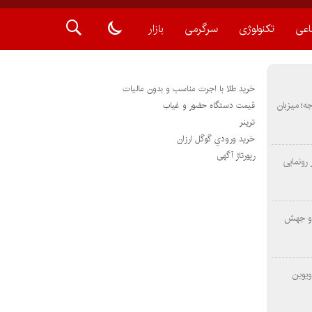
اعی
تکنولوژی
سرگرمی
بازار
خرید طلا با اجرت مناسب و بدون مالیات
METAS ۲ در شارجه؛ میزبان
قیمت دستگاه حضور و غیاب
ترينر
خريد ورودي گوگل ارزان
رپورتاژ آگهی
رونمایی
 و جهش
ویوین