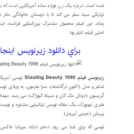
شده است، درباره یک زن نوزده ساله آمریکایی است که ب
نزدیکی سینا سفر می کند تا با دوستان خانوادگی مادر 
بماند. این فیلم محصول مشترک بین‌المللی فرانسه، ایتال
اصلی فیلم تایلر بود.
براي دانلود زيرنويس اينجا
زیرنویس فیلم Stealing Beauty 1996
شاعر و مدل (اکنون درگذشته)، سارا هارمون، به ویلای توس
گریسون (دونال مک کان و سیناد کیوزاک) می رسد. مهمانا
هنری نیویورک، یک مقاله نویس ایتالیایی مشاوره و نویس
پریش (جرمی آیرونز).
لوسی که برای شنا می رود، دختر دایانا، میراندا فاکس 