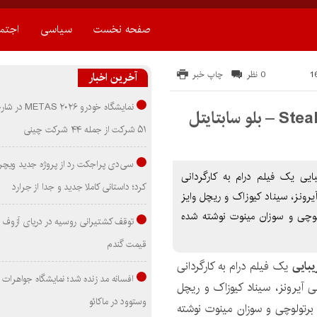
صفحه نخست
سیاسی
اجتم
0 نظر
چاپ خبر
آخرین اخبار
نمایشگاه خودرو ۰۲۶
۵۱ شرکت از جمله ۴۴ شرکت چینی
سی‌دی پراجکت رد از پروژه جدید ویچر 
 Stealing Beauty 1996 دزدی زیبایی یک فیلم درام به کارگردانی
کرد؛ داستانی کاملا جدید و جدا از جرارد
یرونز، سیناد کیوزاک و ریچل وایز
توسط برتولوچی و سوزان مینوت نوشته شده
توقف کشتیرانی روسیه در دریای آزوف
قیمت گندم
یبایی
یک فیلم درام به کارگردانی
افسانه مد زنده شد؛ نمایشگاه جواهرات 
ی آیرونز، سیناد کیوزاک و ریچل
وستوود در ماکائو
یلم که توسط برتولوچی و سوزان مینوت نوشته