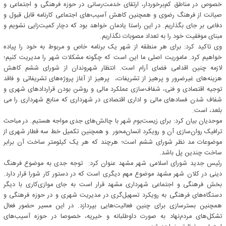
خصوص در مناطق کم‌برخوردار، ارتقای خدمت‌رسانی در حوزه فرهنگی و اجتماعی و
صیانت از فرهنگ رضوی و همچنین کاهش آسیب‌های اجتماعی کارنامه قابل قبول و
دفاعی بر جای بگذاریم. در این راستا یادمان خواهد بود که دچار کمیت‌زایی نشویم و
مبنای موفقیت خود را به تعداد مصوبات نگذاریم.
وی تاکید کرد: برای هر منطقه از شهر یک برنامه خاص و مربوط به خود را پیاده
خواهیم کرد. ماموریت اصلی ما این است که چگونه مشکلات شهر را مدیریت کنیم؛
لازمه چنین اقدامی فضای آرام است. انتظار شهروندان از شورای ششم کاهش
هزینه‌های غیرضرور و پرهیز از تشریفات، پرهیز از آغاز پروژه‌های تشریفاتی و فاقد
توجیه اقتصادی و فنی، شفاف‌سازی عملکرد مالی و روشن بودن قراردادهای شهری و
شفاف شدن فسادهای مالی و اداری اقتصادی در شهرداری که منابع شهرداری را می
بلعد، است.
موحدیان بیان کرد: برای زیست‌بوم شهر با چالش‌های جدی مواجه هستیم. در مباحث
ترافیک روان‌سازی آن و رویکرد انسان‌محور و همچنین تکمیل خط سه قطار شهری از
موضوعات مد نظر شورای ششم است؛ هرچند که هر یک کیلومتر ساخت آن برابر
ساخت چندین پل باشد.
رئیس جدید شورای اسلامی شهر مشهد عنوان کرد: توجه جدی به موضوع فرهنگ
دینی در کلان شهر مشهد موضوع مهم دیگری است که در دستور کار شورا قرار دارد.
بخش فرهنگی و اجتماعی شهرداری مشهد قرار است به جای موازی‌کاری با دیگر
دستگاه‌های فرهنگی به رویکرد تسهیل‌گری در مدیریت شهری و در حوزه فرهنگی و
همچنین بسترسازی برای چنین فعالیت‌هایی بپردازد. در این مسیر حضور فعال
تشکل‌های مردم‌نهاد به صورت داوطلبانه و خیریه، خصوصا در حوزه آسیب‌های