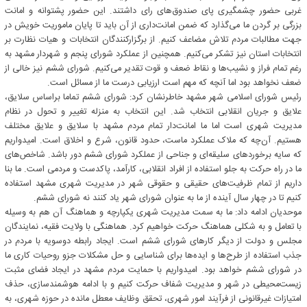
غربی حضور چشمگیری پای صندوق‌های رای داشتند. این حضور پشتوانه و امانت
بزرگی بر گردن ما می‌گذارد که ضمن امانت‌داری از آن باید تا پایان ماموریت خویش در
جهت مطالبات مردم تلاش مضاعف کنیم.‌ از برگزارکنندگان انتخابات و هیات نظارت بر
انتخابات استان نیز تشکر می‌کنیم.‌ همچنین از عملکرد شورای پنجم و شهردار مشهد به
رغم تمام فراز و نشیب‌ها و نقاط ضعف و قوت تقدیر می‌کنیم. شورای ششم نیز خالی از
ضعف نخواهد بود اما آنچه که مهم است ارزیابی درست ما از مسائل است.
رئیس شورای اسلامی شهر مشهد خاطرنشان کرد: شورای ششم تماما براساس سلایق،
علایق و جریان انقلابی انتخاب شد. این انتخاب به منزله تغییر و تحول در نظام
مدیریت شهری است اما ما امانت‌دار تمام مردم مشهد با سلایق و علایق مختلف
هستیم. آن‌چه که ملاک عملکرد ماست، حدود قانون، شرع و اخلاق است. امیدواریم
که سایه برخوردهای سلیقه‌ای و جناحی از عملکرد شورای ششم دور باشد. شاخص‌های
ما در راه حرکت به جلو استفاده از افراد انقلابی، کارآمد، پاکدست و مردمی است. ما بنا
داریم از تمام ظرفیت‌های حقیقی و حقوقی شهر در مدیریت شهری مشهد استفاده
کنیم تا در چهار سال آینده از ما به عنوان شورای شهر یاد کنند نه شورای ششم.
موحدیان ادامه داد: ما به سمت مدیریت شهری یکپارچه و هماهنگ آن هم به وسیله
با تعامل و به شکلی هماهنگ حرکت خواهیم کرد. هماهنگی با ولایت فقیه، نمایندگان
مجلس و دولت از دیگر کارهای شورای ششم است. ایجاد رابطه دوسویه با مردم در
جذب استفاده از طرح‌ها و ایده‌ها برای شناسایی و حل مشکلات جزو روحیات کاری ما
در شورای ششم خواهد بود. امیدواریم با حمایت مردم مشهد در ایجاد فضای مثبت
زیست‌محیطی در شهر و مدیریت شفاف‌ حرکت کنیم و با ادامه هوشمندسازی، حذف
امتیازات غیرقانونی از فرآیند امور شهری، تحقق وظایف معطل مانده در حوزه شهری، به