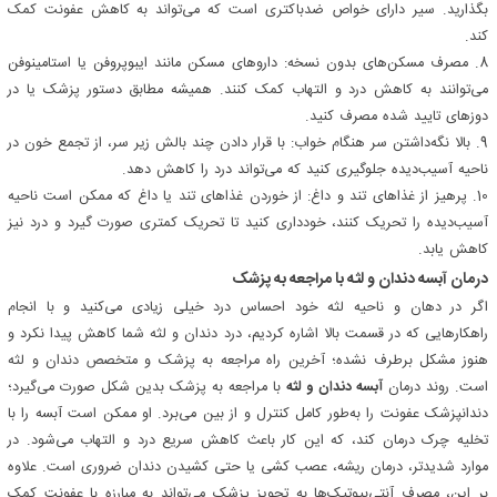
بگذارید. سیر دارای خواص ضدباکتری است که می‌تواند به کاهش عفونت کمک
کند.
8. مصرف مسکن‌های بدون نسخه: داروهای مسکن مانند ایبوپروفن یا استامینوفن
می‌توانند به کاهش درد و التهاب کمک کنند. همیشه مطابق دستور پزشک یا در
دوزهای تایید شده مصرف کنید.
9. بالا نگه‌داشتن سر هنگام خواب: با قرار دادن چند بالش زیر سر، از تجمع خون در
ناحیه آسیب‌دیده جلوگیری کنید که می‌تواند درد را کاهش دهد.
10. پرهیز از غذاهای تند و داغ: از خوردن غذاهای تند یا داغ که ممکن است ناحیه
آسیب‌دیده را تحریک کنند، خودداری کنید تا تحریک کمتری صورت گیرد و درد نیز
کاهش یابد.
درمان آبسه دندان و لثه با مراجعه به پزشک
اگر در دهان و ناحیه لثه خود احساس درد خیلی زیادی می‌کنید و با انجام
راهکارهایی که در قسمت بالا اشاره کردیم، درد دندان و لثه شما کاهش پیدا نکرد و
هنوز مشکل برطرف نشده؛ آخرین راه مراجعه به پزشک و متخصص دندان و لثه
است. روند درمان
آبسه دندان و لثه
با مراجعه به پزشک بدین شکل صورت می‌گیرد؛
دندانپزشک عفونت را به‌طور کامل کنترل و از بین می‌برد. او ممکن است آبسه را با
تخلیه چرک درمان کند، که این کار باعث کاهش سریع درد و التهاب می‌شود. در
موارد شدیدتر، درمان ریشه، عصب کشی یا حتی کشیدن دندان ضروری است. علاوه
بر این، مصرف آنتی‌بیوتیک‌ها به تجویز پزشک می‌تواند به مبارزه با عفونت کمک