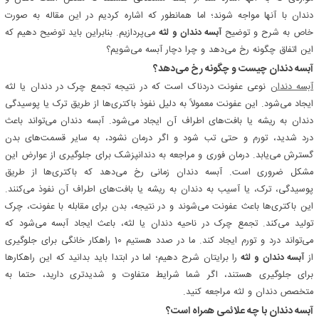
دندان با آنها مواجه شوند؛ اما همانطور که اشاره کردیم در این مقاله به صورت
خاص به شرح و توضیح
آبسه دندان و لثه
می‌پردازیم. بنابراین باید توضیح دهیم که
این اتفاق چگونه رخ می‌دهد و چرا دچار آبسه می‌شویم؟
آبسه دندان چیست و چگونه رخ می‌دهد؟
آبسه دندان
نوعی عفونت دردناک است که در نتیجه تجمع چرک در دندان یا لثه
ایجاد می‌شود. این عفونت معمولاً به دلیل نفوذ باکتری‌ها از طریق ترک یا پوسیدگی
دندان به ریشه یا بافت‌های اطراف آن ایجاد می‌شود. آبسه دندان می‌تواند باعث
درد شدید، تورم و حتی تب شود و اگر درمان نشود، به سایر قسمت‌های بدن
گسترش می‌یابد. درمان فوری و مراجعه به دندانپزشک برای جلوگیری از عوارض این
مشکل ضروری است. آبسه دندان زمانی رخ می‌دهد که باکتری‌ها از طریق
پوسیدگی، ترک، یا آسیب به دندان به ریشه یا بافت‌های اطراف آن نفوذ می‌کنند.
این باکتری‌ها باعث عفونت می‌شوند و در نتیجه، بدن برای مقابله با عفونت، چرک
تولید می‌کند. تجمع چرک در ناحیه دندان یا لثه، باعث ایجاد آبسه می‌شود که
می‌تواند درد و تورم ایجاد کند. ما در صدد هستیم 10 راهکار خانگی برای جلوگیری
از
آبسه دندان و لثه
را برایتان شرح دهیم؛ اما در ابتدا باید بدانید که این راهکارها
برای جلوگیری هستند، اگر شما شرایط متفاوت و شدیدتری دارید، حتما به
متخصص دندان و لثه مراجعه کنید.
آبسه دندان با چه علائمی همراه است؟