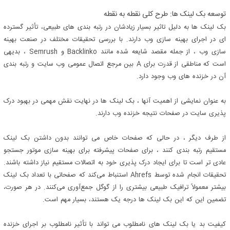
توسعه بک لینک ها: طرح کلی نقطه به نقطه
بک لینک ها به دلیل تاثیر بسیار زیادشان در رتبه بندی های طبیعی، تأثیر گسترده
ای در اجرای بهینه سازی وب دارند. با بررسی تحقیقات مختلف در صنعت بهینه
سازی وب ، از جمله مقصد شایعه شده مانند Backlinko و Semrush ، بدیهی
است که مناطقی از قدرت برای A بین مرجع اتصال عمومی وب سایت و رتبه بندی
آن در خزنده های وب وجود دارد.
به عنوان نمایشی از اهمیت آنها ، بک لینک ها در نهایت نقش مهمی در بهبود درک
پذیری سایت در صفحات نتیجه خزنده وب دارند.
از طرف دیگر ، در حالی که صفحات خاص می توانند بدون داشتن بک لینک
مستقیم رتبه بندی کنند ، برای صفحات پیشرفته برای بهینه سازی موتور جستجو
عادی تر است تا برای ایجاد درک پذیری خود به اتصالات مستقیم نیاز داشته باشند.
تحقیقات انجام شده توسط Ahrefs استنباط می‌کند که صفحاتی با تعداد بک لینک
بیشتر معمولاً ترافیک طبیعی بیشتری را از گوگل جمع‌آوری می‌کنند. در هر صورت،
تضمین این که این بک لینک ها درجه یک هستند، بسیار مهم است.
کیفیت بد یا بک لینک های نامطلوب می تواند با تأثیر نامطلوب بر اجرای خزنده