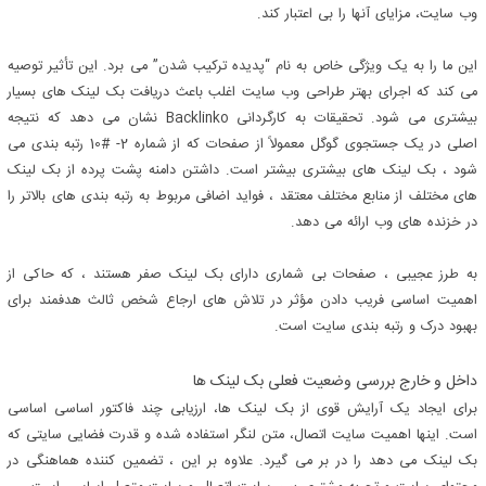
وب سایت، مزایای آنها را بی اعتبار کند.
این ما را به یک ویژگی خاص به نام “پدیده ترکیب شدن” می برد. این تأثیر توصیه
می کند که اجرای بهتر طراحی وب سایت اغلب باعث دریافت بک لینک های بسیار
بیشتری می شود. تحقیقات به کارگردانی Backlinko نشان می دهد که نتیجه
اصلی در یک جستجوی گوگل معمولاً از صفحات که از شماره 2- #10 رتبه بندی می
شود ، بک لینک های بیشتری بیشتر است. داشتن دامنه پشت پرده از بک لینک
های مختلف از منابع مختلف معتقد ، فواید اضافی مربوط به رتبه بندی های بالاتر را
در خزنده های وب ارائه می دهد.
به طرز عجیبی ، صفحات بی شماری دارای بک لینک صفر هستند ، که حاکی از
اهمیت اساسی فریب دادن مؤثر در تلاش های ارجاع شخص ثالث هدفمند برای
بهبود درک و رتبه بندی سایت است.
داخل و خارج بررسی وضعیت فعلی بک لینک ها
برای ایجاد یک آرایش قوی از بک لینک ها، ارزیابی چند فاکتور اساسی اساسی
است. اینها اهمیت سایت اتصال، متن لنگر استفاده شده و قدرت فضایی سایتی که
بک لینک می دهد را در بر می گیرد. علاوه بر این ، تضمین کننده هماهنگی در