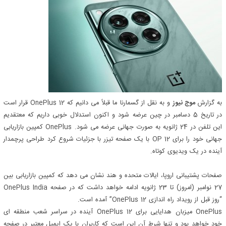
به گزارش
موج نیوز
و به نقل از گسمارنا ما قبلاً می دانیم که OnePlus 12 قرار است
در تاریخ 5 دسامبر در چین عرضه شود و اکنون استدلال خوبی داریم که معتقدیم
این تلفن در 24 ژانویه به صورت جهانی عرضه می شود. OnePlus کمپین بازاریابی
جهانی خود را برای OP 12 با یک صفحه تیزر با جزئیات شروع کرد طراحی پرچمدار
آینده در یک ویدیوی کوتاه.
صفحات پشتیبانی اروپا، ایالات متحده و هند نشان می دهد که کمپین بازاریابی بین
27 نوامبر (امروز) تا 23 ژانویه ادامه خواهد داشت که در صفحه OnePlus India
“روز قبل از رویداد راه اندازی OnePlus 12” آمده است.
OnePlus میزبان هدایایی برای OnePlus 12 آینده در سراسر شعب منطقه ای
خود خواهد بود و تنها شرط آن این است که کاربران با یک ایمیل معتبر در صفحه