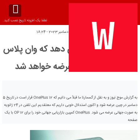
لطفا یک افزونه تاریخ نصب کنید.
تاریخ انتشار:
یکشنبه 3 دسامبر 2023 - 18:24
تیزر رسمی نشان می دهد که وان پلاس
12 در 24 ژانویه عرضه خواهد شد
به گزارش موج نیوز و به نقل از گسمارنا ما قبلاً می دانیم که OnePlus 12 قرار است در تاریخ 5
دسامبر در چین عرضه شود و اکنون استدلال خوبی داریم که معتقدیم این تلفن در 24 ژانویه
به صورت جهانی عرضه می شود. OnePlus کمپین بازاریابی جهانی خود را برای OP 12 با یک
صفحه