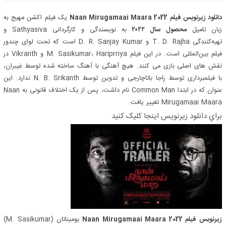
دانلود زیرنویس فیلم Naan Mirugamaai Maara 2022
یک فیلم اکشن مهیج به
زبان تامیل
محصول سال ۲۰۲۲
به نویسندگی و کارگردانی Sathyasiva و
تهیه‌کنندگی T. D. Rajha و D. R. Sanjay Kumar است که تحت لوای چندور
فیلم بین‌المللی است. در این فیلم M. Sasikumar، Hariprriya و Vikranth در
نقش های اصلی بازی می کنند. هیچ آهنگی با آهنگ ساخته شده توسط غیبران،
با فیلمبرداری توسط راجا باتاچارجی و تدوین توسط N. B. Srikanth ندارد. این
عنوان که در ابتدا Common Man نام داشت، پس از یک اختلاف قانونی به Naan
Mirugamaai Maara تغییر یافت.
براي دانلود زيرنويس اينجا کليک کنيد
زیرنویس فیلم Naan Mirugamaai Maara 2022
بومیناتان (M. Sasikumar)