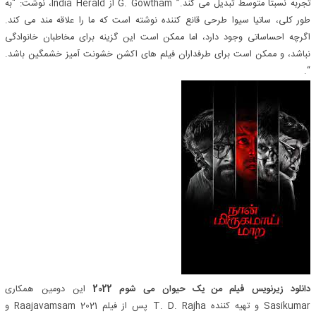
تجربه نسبتاً متوسط تبدیل می کند.” G. Gowtham از India Herald، نوشت: “به
طور کلی، ساتیا سیوا طرحی قانع کننده نوشته است که ما را علاقه مند می کند.
اگرچه احساساتی وجود دارد، اما ممکن است این گزینه برای مخاطبان خانوادگی
نباشد، و ممکن است برای طرفداران فیلم های اکشن خشونت آمیز خشمگین باشد.
“.
دانلود زیرنویس فیلم من یک حیوان می شوم 2022
این دومین همکاری
Sasikumar و تهیه کننده T. D. Rajha پس از فیلم 2021 Raajavamsam و