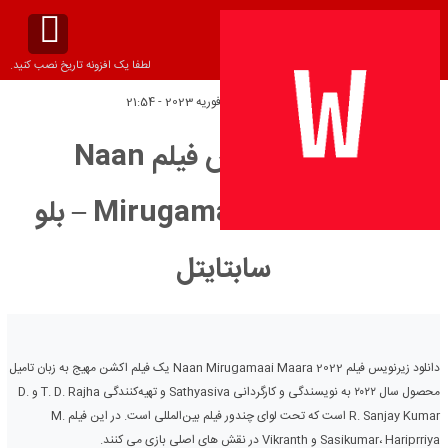
لطفا یک افزونه تاریخ نصب کنید.
تاریخ انتشار:
شنبه 11 فوریه 2023 - 21:54
دانلود زیرنویس فیلم Naan
Mirugamaai Maara 2022 – بلو
سابتايتل
دانلود زیرنویس فیلم Naan Mirugamaai Maara 2022 یک فیلم اکشن مهیج به زبان تامیل
محصول سال ۲۰۲۲ به نویسندگی و کارگردانی Sathyasiva و تهیه‌کنندگی T. D. Rajha و D.
R. Sanjay Kumar است که تحت لوای چندور فیلم بین‌المللی است. در این فیلم M.
Sasikumar، Hariprriya و Vikranth در نقش های اصلی بازی می کنند.