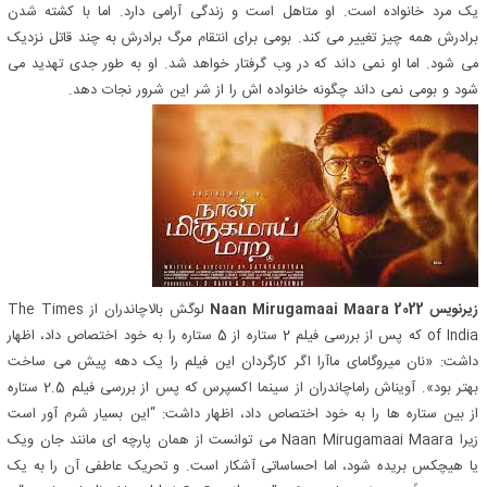
یک مرد خانواده است. او متاهل است و زندگی آرامی دارد. اما با کشته شدن
برادرش همه چیز تغییر می کند. بومی برای انتقام مرگ برادرش به چند قاتل نزدیک
می شود. اما او نمی داند که در وب گرفتار خواهد شد. او به طور جدی تهدید می
شود و بومی نمی داند چگونه خانواده اش را از شر این شرور نجات دهد.
زیرنویس Naan Mirugamaai Maara 2022
لوگش بالاچاندران از The Times
of India که پس از بررسی فیلم 2 ستاره از 5 ستاره را به خود اختصاص داد، اظهار
داشت: «نان میروگامای ماآرا اگر کارگردان این فیلم را یک دهه پیش می ساخت
بهتر بود». آویناش راماچاندران از سینما اکسپرس که پس از بررسی فیلم 2.5 ستاره
از بین ستاره ها را به خود اختصاص داد، اظهار داشت: “این بسیار شرم آور است
زیرا Naan Mirugamaai Maara می توانست از همان پارچه ای مانند جان ویک
یا هیچکس بریده شود، اما احساساتی آشکار است. و تحریک عاطفی آن را به یک