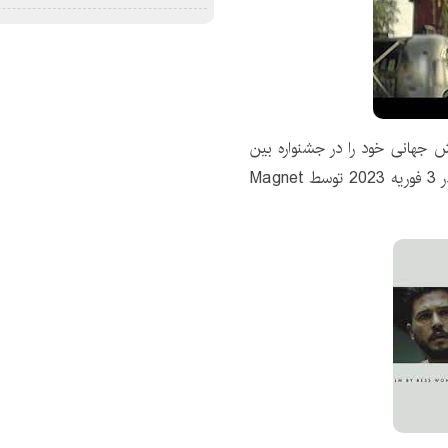
ش جهانی خود را در جشنواره بین
المللی فیلم تورنتو در 9 سپتامبر 2022 داشت. قرار است در 3 فوریه 2023 توسط Magnet