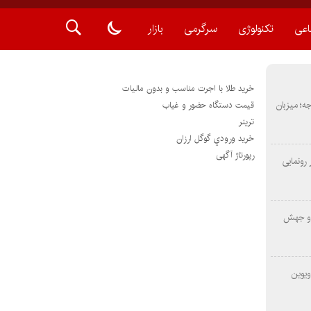
اعی
تکنولوژی
سرگرمی
بازار
خرید طلا با اجرت مناسب و بدون مالیات
METAS ۲ در شارجه؛ میزبان
قیمت دستگاه حضور و غیاب
ترينر
خريد ورودي گوگل ارزان
رپورتاژ آگهی
رونمایی
 و جهش
ویوین