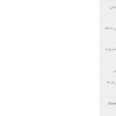
کتش؛
ی ساخته
ار وارز»
ی
چینی‌ها غافلگیر کردند؛ بی‌وایدی هانوین ۸ با ۴
Black Ops Gu