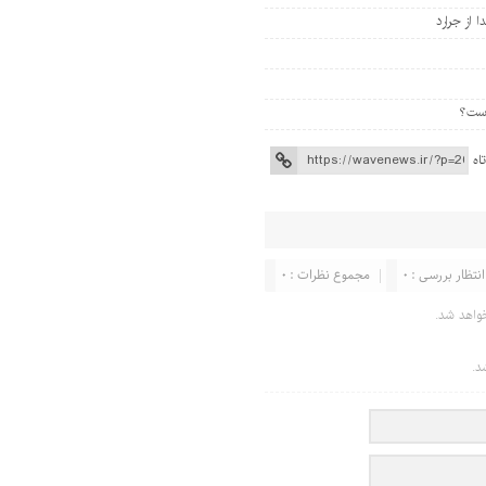
 از جرارد
اه
انتظار بررسی : 0
مجموع نظرات : 0
واهد شد.
د.