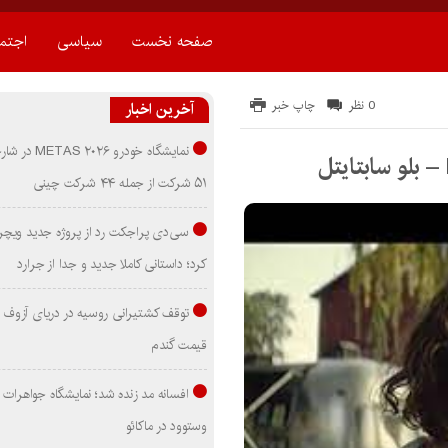
صفحه نخست
سیاسی
اجتم
0 نظر
چاپ خبر
آخرین اخبار
نمایشگاه خودرو ۰۲۶
۵۱ شرکت از جمله ۴۴ شرکت چینی
سی‌دی پراجکت رد از پروژه جدید ویچر 
کرد؛ داستانی کاملا جدید و جدا از جرارد
توقف کشتیرانی روسیه در دریای آزوف
قیمت گندم
افسانه مد زنده شد؛ نمایشگاه جواهرات 
وستوود در ماکائو