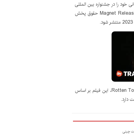
ی خود را در جشنواره بین المللی
فیلم تورنتو در 9 سپتامبر 2022 انجام داد. اندکی بعد، Magnet Releasing حقوق پخش
در سایت Rotten Tomatoes، این فیلم بر اساس