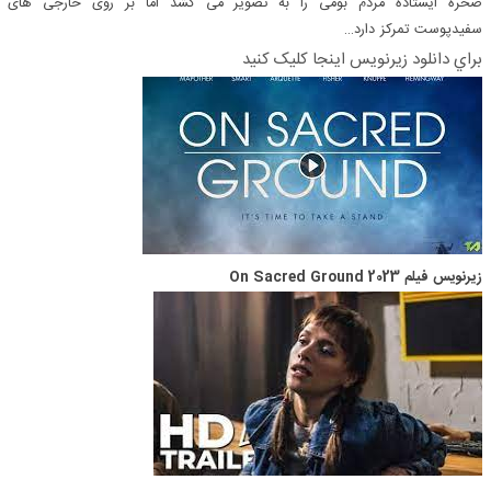
صخره ایستاده مردم بومی را به تصویر می کشد اما بر روی خارجی های
سفیدپوست تمرکز دارد…
براي دانلود زيرنويس اينجا کليک کنيد
زیرنویس فیلم On Sacred Ground 2023