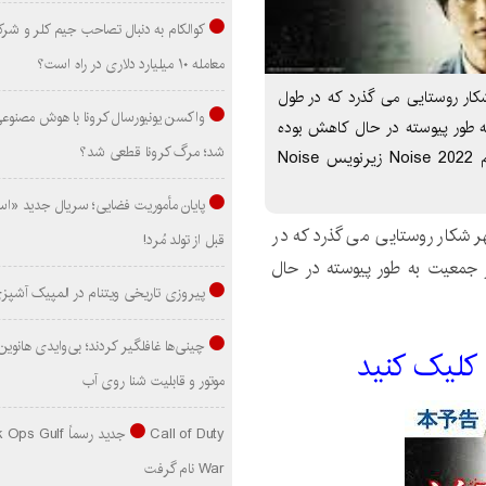
کوالکام به دنبال تصاحب جیم کلر و شر
معامله ۱۰ میلیارد دلاری در راه است؟
 فیلم در یک شهر شکار روستایی می گذرد که در طول
واکسن یونیورسال کرونا با هوش مصنوع
 طور پیوسته در حال کاهش بوده
شد؛ مرگ کرونا قطعی شد؟
است. براي دانلود زيرنويس اينجا کليک کنيد زیرنویس فیلم Noise 2022 زیرنویس Noise
پایان مأموریت فضایی؛ سریال جدید «است
 شکار روستایی می گذرد که در
قبل از تولد مُرد!
جمعیت به طور پیوسته در حال
پیروزی تاریخی ویتنام در المپیک آشپز
 کليک کنيد
موتور و قابلیت شنا روی آب
Call of Duty جدید رسماً lf
War نام گرفت