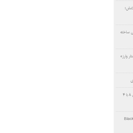
کتش؛
ی ساخته
ار وارز»
ی
چینی‌ها غافلگیر کردند؛ بی‌وایدی هانوین ۸ با ۴
Black Ops Gu