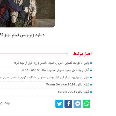
دانلود زیرنویس فیلم نویز 2022
اخبار مرتبط
پایان مأموریت فضایی؛ سریال جدید «استار وارز» قبل از تولد مُرد!
آغاز تولید فصل جدید سریال محبوب «The Last of Us»
دیزنی و یونیورسال از این ابزار هوش مصنوعی شکایت کردن: شخصیت‌های مع
فیلم دانلود Room Service 2024
فیلم دانلود Barbie 2023
لینک کوت