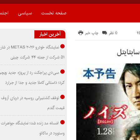
صفحه نخست
سیاسی
اجتم
0 نظر
چاپ خبر
آخرین اخبار
نمایشگاه خودرو ۰۲۶
۵۱ شرکت از جمله ۴۴ شرکت چینی
سی‌دی پراجکت رد از پروژه جدید ویچر 
کرد؛ داستانی کاملا جدید و جدا از جرارد
توقف کشتیرانی روسیه در دریای آزوف
قیمت گندم
افسانه مد زنده شد؛ نمایشگاه جواهرات 
وستوود در ماکائو