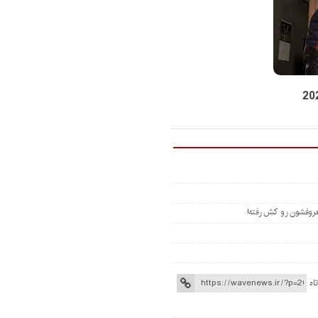
روفشون رو کش رفته!
اه