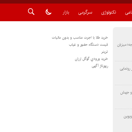
اعی
تکنولوژی
سرگرمی
بازار
خرید طلا با اجرت مناسب و بدون مالیات
METAS ۲ در شارجه؛ میزبان
قیمت دستگاه حضور و غیاب
ترينر
خريد ورودي گوگل ارزان
رپورتاژ آگهی
رونمایی
 و جهش
ویوین