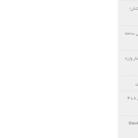
کتش؛
ی ساخته
ار وارز»
ی
چینی‌ها غافلگیر کردند؛ بی‌وایدی هانوین ۸ با ۴
Black Ops Gu