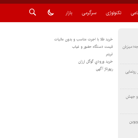
اعی
تکنولوژی
سرگرمی
بازار
خرید طلا با اجرت مناسب و بدون مالیات
METAS ۲ در شارجه؛ میزبان
قیمت دستگاه حضور و غیاب
ترينر
خريد ورودي گوگل ارزان
رپورتاژ آگهی
رونمایی
 و جهش
ویوین