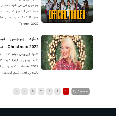
جواهرفروشی می شود، فقط برای ا
وسط ناکجاآباد دراز کشیده اند،
Trigger 2022
Christmas 2022 – بلو سابتايتل
22
دانلود زیرنویس فیلم کریسمس کشو
صفحه 1 از 6
1
2
3
4
5
6
›