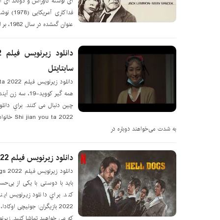
ای نوشته گاوراس و دونالد ای ا
فداکاری 
عنوان گمشده در سال 1982، بر اساس ناپدید شدن
سابتايتل
همه گیر کووید-9
چین دنبال می کنند. براي دانل
u ta 2022
به شدت می‌خواهند دوباره در
دانلود زیرنویس فیلم Hell Dogs 2022 – بلو سابتايتل
باید با دوستی با یکی از بی‌حسا
2022 بازیگران: جونیچی اوکاد
که می خواهید تماشا کنید. زیرنویس Dogs