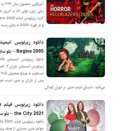
آمریک
بیلی زین، تونی تاد و آدرین با
و در فوریه 2020 به پایان رسید. این فیلم در
Begins 2005 – بلو سابتايتل
دانل
زیرنویس
مس
پس از تارزان و جین است، هرچن
می‌افتد. داستان فیلم اصلی در دوران کودکی
د
the City 2021 – بلو سابتايتل
خواهر حس جدیدی از هدف پیدا 