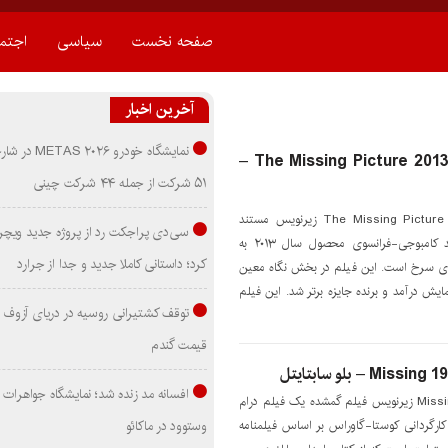
صفحه نخست
سیاسی
اجتم
آخرین اخبار
نمایشگاه خودرو ۰۲۶
دانلود زیرنویس مستند The Missing Picture 2013 –
۵۱ شرکت از جمله ۴۴ شرکت چینی
دانلود زیرنویس مستند The Missing Picture 2013 زیرنویس مستند
سی‌دی پراجکت رد از پروژه جدید ویچر 
تصویر گمشده یک فیلم مستند کامبوجی-فرانسوی محصول سال ۲۰۱۳ به
کرد؛ داستانی کاملا جدید و جدا از جرارد
رهای سرخ است. این فیلم در بخش نگاه معین
اره فیلم کن 2013 به نمایش درآمد و برنده جایزه برتر شد. این فیلم
توقف کشتیرانی روسیه در دریای آزوف
قیمت گندم
افسانه مد زنده شد؛ نمایشگاه جواهرات 
دانلود زیرنویس فیلم Missing 1982 زیرنویس فیلم گمشده یک فیلم درام
وستوود در ماکائو
نامه ای محصول 1982 به کارگردانی کوستا-گاوراس بر اساس فیلمنامه