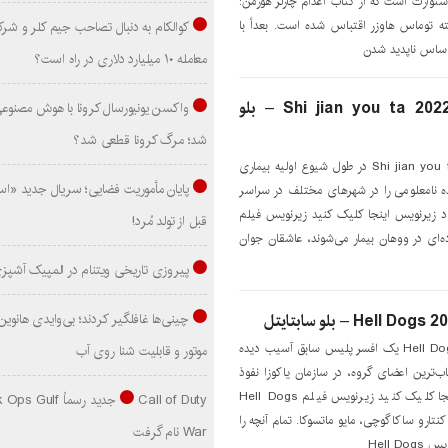
ستوارت است که از کتاب اعدام چارلز هورمن:
آمریکایی (1978) نوشته توماس هاوزر اقتباس شده است. بعداً با
کوالکام به دنبال تصاحب جیم کلر و شر
معامله ۱۰ میلیارد دلاری در راه است؟
دانلود زیرنویس فیلم Shi jian you ta 2022 – بلو
واکسن یونیورسال کرونا با هوش مصنوع
شد؛ مرگ کرونا قطعی شد؟
دانلود زیرنویس فیلم Shi jian you ta 2022 در طول شیوع اولیه بیماری
پایان مأموریت فضایی؛ سریال جدید «است
1، سه زن آینده نامعلومی را در شهرهای مختلف در سراسر
ود زيرنويس اينجا کليک کنيد زیرنویس فیلم
قبل از تولد مُرد!
Shi jian yo خانواده‌ای در ووهان بیمار می‌شوند، عاشقان جوان
پیروزی تاریخی ویتنام در المپیک آشپز
دانلود زیرنویس فیلم Hell Dogs 2022 یک افسر پلیس سابق آسیب دیده
موتور و قابلیت شنا روی آب
ب‌ترین اعضای گروه، در سازمان یاکوزا نفوذ
کند. براي دانلود زيرنويس اينجا کليک کنيد زیرنویس فیلم Hell Dogs
Call of Duty جدید رسماً lf
ا، کنتارو ساکاگوچی، مایو ماتسوکا. تمام آنچه را
War نام گرفت
Hell 