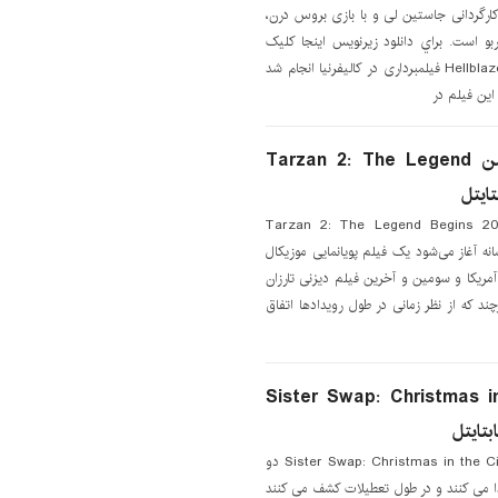
ایی محصول سال ۲۰۲۲ به کارگردانی جاستین لی و با بازی بروس درن،
ربو است. براي دانلود زيرنويس اينجا کليک
کنيد زیرنویس فیلم Hellblazers 2022 فیلمبرداری در کالیفرنیا انجام شد
دانلود زیرنویس انیمیشن Tarzan 2: The Legend
ود زیرنویس انیمیشن Tarzan 2: The Legend Begins 2005
 انیمیشن تارزان ۲: افسانه آغاز می‌شود یک فیلم پویانمایی موزیکال
تقیم به ویدئو محصول ۲۰۰۵ آمریکا و سومین و آخرین فیلم دیزنی تارزان
د که از نظر زمانی در طول رویدادها اتفاق
انلود زیرنویس فیلم Sister Swap: Christmas in
دانلود زیرنویس فیلم Sister Swap: Christmas in the City 2021 دو
می کنند و در طول تعطیلات کشف می کنند