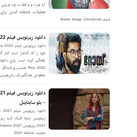
تعطیلات، عاشقانه، کمدی. براي
فیلم Sister Swap: Christmas
دانلود زیرنویس فیلم Roy 2022 – بلو سابتايتل
خود را که کتابدار است کنار گ
غافلگیر کرده است. براي دانلو
Roy 2022 همسر روزنامه
مفقودی غم‌انگیز یک رمان‌نویس 
دانل
– بلو سابتايتل
ماهیت عاشقانه 2021