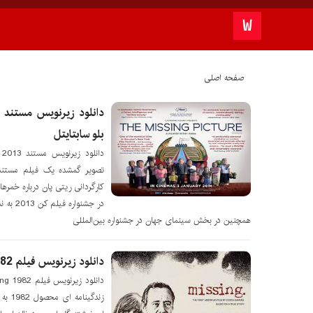
صفحه اصلی
بلو سابتايتل
کارگردانی ریتی پان درباره خم
در جشنو
همچنین در بخش سینمای جهان در جشنواره بین‌المللی
دانلود زیرنویس فیلم Missing 1982 – بلو سابتايتل
زندگی