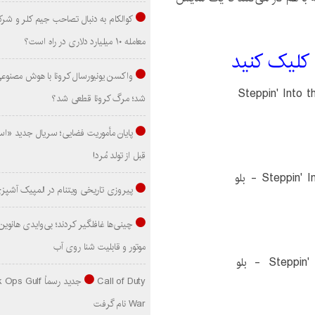
کوالکام به دنبال تصاحب جیم کلر و شر
معامله ۱۰ میلیارد دلاری در راه است؟
 کليک کنيد
واکسن یونیورسال کرونا با هوش مصنوع
شد؛ مرگ کرونا قطعی شد؟
پایان مأموریت فضایی؛ سریال جدید «است
قبل از تولد مُرد!
پیروزی تاریخی ویتنام در المپیک آشپز
موتور و قابلیت شنا روی آب
Call of Duty جدید رسماً lf
War نام گرفت