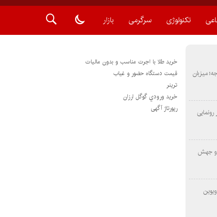
اعی
تکنولوژی
سرگرمی
بازار
خرید طلا با اجرت مناسب و بدون مالیات
METAS ۲ در شارجه؛ میزبان
قیمت دستگاه حضور و غیاب
ترينر
خريد ورودي گوگل ارزان
رپورتاژ آگهی
رونمایی
 و جهش
ویوین