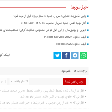
اخبار مرتبط
پایان مأموریت فضایی؛ سریال جدید «استار وارز» قبل از تولد مُرد!
آغاز تولید فصل جدید سریال محبوب «The Last of Us»
دیزنی و یونیورسال از این ابزار هوش مصنوعی شکایت کردن: شخصیت‌های مع
فیلم دانلود Room Service 2024
فیلم دانلود Barbie 2023
لینک کوت
برچسب ها :
ناموجود
ارسال نظر شما
انتشار یافته : 0
در 
نظرات ارسال شده توسط شما، پس از تایید توسط مدیران سایت منتشر خ
نظراتی که حاوی تهمت یا افترا باشد منتشر نخواهد شد.
نظراتی که به غیر از زبان فارسی یا غیر مرتبط با خبر باشد منتشر نخواهد ش