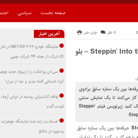
صفحه نخست
سیاسی
اجتم
0 نظر
چاپ خبر
آخرین اخبار
نمایشگاه خودرو ۰۲۶
دانلود زیرنویس فیلم Steppin’ Into the Holiday 2022 – بلو
۵۱ شرکت از جمله ۴۴ شرکت چینی
سی‌دی پراجکت رد از پروژه جدید ویچر 
کرد؛ داستانی کاملا جدید و جدا از جرارد
 زیرنویس فیلم Steppin’ Into the Holiday 2022 جرقه‌ها بین یک ستاره سابق برادوی
توقف کشتیرانی روسیه در دریای آزوف
کار می‌کنند تا یک نمایش سنتی
شب کریسمس را احیا کنند. براي دانلود زيرنويس اينجا کليک کنيد زیرنویس فیلم Steppin’
قیمت گندم
افسانه مد زنده شد؛ نمایشگاه جواهرات 
جرقه‌ها بین یک ستاره سابق
وستوود در ماکائو
با هم کار می‌کنند تا یک نمایش