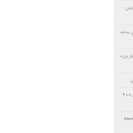
کتش؛
ی ساخته
ار وارز»
ی
چینی‌ها غافلگیر کردند؛ بی‌وایدی هانوین ۸ با ۴
Black Ops Gu