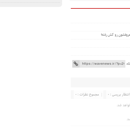
روفشون رو کش رفته!
اه
انتظار بررسی : 0
مجموع نظرات : 0
واهد شد.
د.