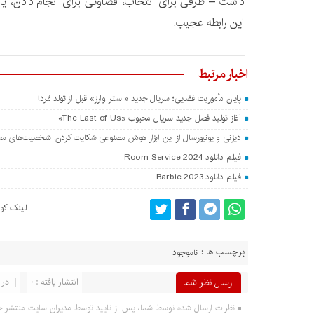
داشت – طرفی برای انتخاب، قضاوتی برای انجام دادن، ی
این رابطه عجیب.
اخبار مرتبط
پایان مأموریت فضایی؛ سریال جدید «استار وارز» قبل از تولد مُرد!
آغاز تولید فصل جدید سریال محبوب «The Last of Us»
دیزنی و یونیورسال از این ابزار هوش مصنوعی شکایت کردن: شخصیت‌های مع
فیلم دانلود Room Service 2024
فیلم دانلود Barbie 2023
لینک کوت
برچسب ها :
ناموجود
ارسال نظر شما
انتشار یافته : 0
در 
نظرات ارسال شده توسط شما، پس از تایید توسط مدیران سایت منتشر خ