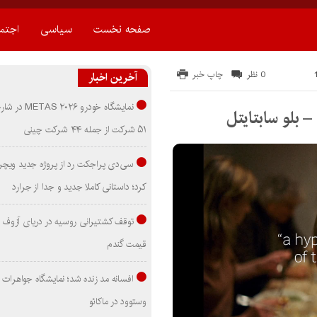
صفحه نخست
سیاسی
اجتم
0 نظر
چاپ خبر
آخرین اخبار
نمایشگاه خودرو ۰۲۶
۵۱ شرکت از جمله ۴۴ شرکت چینی
سی‌دی پراجکت رد از پروژه جدید ویچر 
کرد؛ داستانی کاملا جدید و جدا از جرارد
توقف کشتیرانی روسیه در دریای آزوف
قیمت گندم
افسانه مد زنده شد؛ نمایشگاه جواهرات 
وستوود در ماکائو