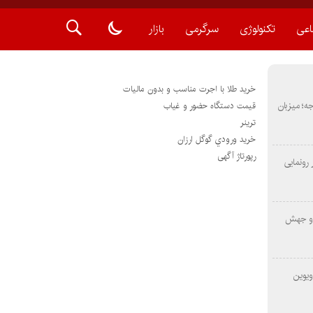
اعی
تکنولوژی
سرگرمی
بازار
خرید طلا با اجرت مناسب و بدون مالیات
METAS ۲ در شارجه؛ میزبان
قیمت دستگاه حضور و غیاب
ترينر
خريد ورودي گوگل ارزان
رپورتاژ آگهی
رونمایی
 و جهش
ویوین