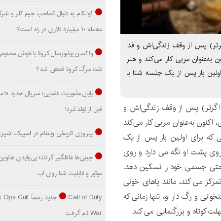
کوالکام به دنبال تصاحب جیم کلر و شر
معامله ۱۰ میلیارد دلاری در راه است؟
Grand ناجا (سارا نوادا گرتر) پس از وقف زندگی‌اش و فدا
واکسن یونیورسال کرونا با هوش مصنوع
ن به‌عنوان مربی کار می‌کند و هنر
شد؛ مرگ کرونا قطعی شد؟
ولین بار پس از یک جلسه شنا با
پایان مأموریت فضایی؛ سریال جدید «است
دا گرتر) پس از وقف زندگی‌اش و
قبل از تولد مُرد!
 اکنون به‌عنوان مربی کار می‌کند
پیروزی تاریخی ویتنام در المپیک آشپز
 که برای اولین بار پس از یک
 روی پشت او نگه می دارد و روی
احتی جسمی خود را تسکین دهد.
موتور و قابلیت شنا روی آب
مرکز می کند، مانند پاهای خونی
نی و رگ دار او، تنها زمانی که
Call of Duty جدید رسماً lf
ت کوتاه و بزرگنمایی می کند.
War نام گرفت