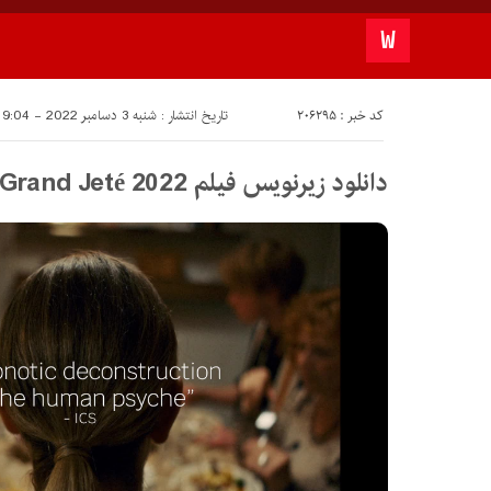
کد خبر : 206295
تاریخ انتشار : شنبه 3 دسامبر 2022 - 19:04
دانلود زیرنویس فیلم Grand Jeté 2022 – بلو سابتايتل