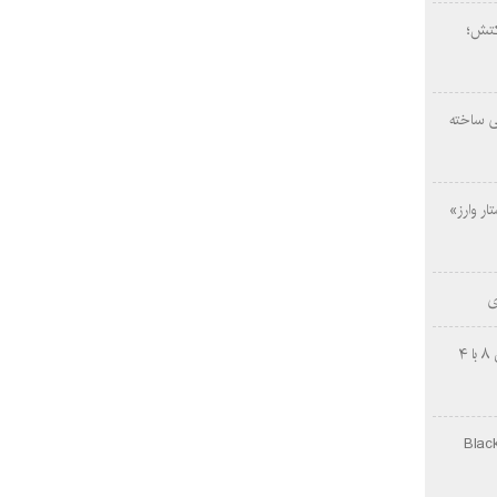
کتش؛
ی ساخته
ار وارز»
ی
چینی‌ها غافلگیر کردند؛ بی‌وایدی هانوین ۸ با ۴
Black Ops Gu