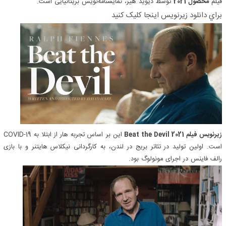
فیلم
محصول 2021
توسط دیوید هیر، نمایشنامه‌نویس بریتانیایی است.
براي دانلود زيرنويس اينجا کليک کنيد
زیرنویس فیلم Beat the Devil 2021
این بر اساس تجربه هار از ابتلا به COVID-19
است. اولین تولید در تئاتر بریج در لندن، به کارگردانی نیکلاس هایتنر و با بازی
رالف فاینس در اجرای مونولوگ بود.