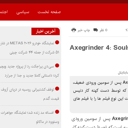
صفحه نخست
سیاسی
اجتم
0 نظر
چاپ خبر
آخرین اخبار
نمایشگاه خودرو ۰۲۶
Axegrinder 4: Souls of Blood 
۵۱ شرکت از جمله ۴۴ شرکت چینی
سی‌دی پراجکت رد از پروژه جدید ویچر 
کرد؛ داستانی کاملا جدید و جدا از جرارد
دانلود زیرنویس فیلم Axegrinder 4: Souls of Blood 2022 پس از سومین ورودی ضعیف،
توقف کشتیرانی روسیه در دریای آزوف
زگشتی به فرم است که توسط دست کهنه کار دنیس
ست. دیواین از سال 1998 به طور ثابت این نوع فیلم ها را با فیلم های
قیمت گندم
افسانه مد زنده شد؛ نمایشگاه جواهرات 
پس از سومین ورودی
وستوود در ماکائو
Axegrinder  بازگشتی به فرم است که توسط دست کهنه کار