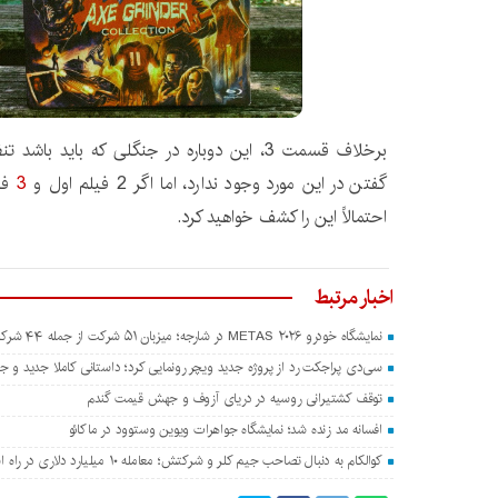
برخلاف قسمت 3، این دوباره در جنگلی که باید 
گفتن در این مورد وجود ندارد، اما اگر 2 فیلم اول و
3
فی
احتمالاً این را کشف خواهید کرد.
اخبار مرتبط
نمایشگاه خودرو METAS ۲۰۲۶ در شارجه؛ میزبان ۵۱ شرکت از جمله ۴۴ شرکت چینی
سی‌دی پراجکت رد از پروژه جدید ویچر رونمایی کرد؛ داستانی کاملا جدید و جدا
توقف کشتیرانی روسیه در دریای آزوف و جهش قیمت گندم
افسانه مد زنده شد؛ نمایشگاه جواهرات ویوین وستوود در ماکائو
کوالکام به دنبال تصاحب جیم کلر و شرکتش؛ معامله ۱۰ میلیارد دلاری در راه است؟