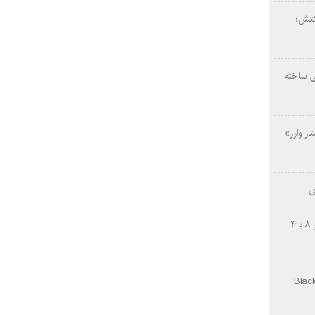
کتش؛
ی ساخته
ار وارز»
ی
چینی‌ها غافلگیر کردند؛ بی‌وایدی هانوین ۸ با ۴
Black Ops Gu