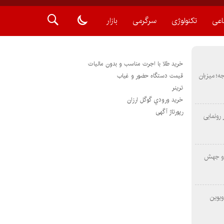
اعی
تکنولوژی
سرگرمی
بازار
خرید طلا با اجرت مناسب و بدون مالیات
METAS ۲ در شارجه؛ میزبان
قیمت دستگاه حضور و غیاب
ترينر
خريد ورودي گوگل ارزان
رپورتاژ آگهی
رونمایی
 و جهش
ویوین