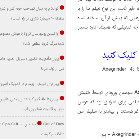
 دیوین کارگردانی شده است. دیواین از سال 1998 به طور ثابت این نوع فیلم ها را با
کوالکام به دنبال تصاحب جیم کلر و شر
Fatal Ima و مجموعه چیزهایی که پیش از آن ساخته شده
معامله ۱۰ میلیارد دلاری در راه است؟
بودجه ضعیفی که همیشه دارد بسیار
واکسن یونیورسال کرونا با هوش مصنوع
شد؛ مرگ کرونا قطعی شد؟
 کليک کنيد
پایان مأموریت فضایی؛ سریال جدید «است
قبل از تولد مُرد!
پیروزی تاریخی ویتنام در المپیک آشپز
سومین ورودی توسط فتیش
لمی برای افرادی بود که هوس
موتور و قابلیت شنا روی آب
اغر هستند و بیشتر به سلیقه من
Call of Duty جدید رسماً lf
War نام گرفت