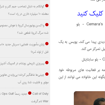
کوالکام به دنبال تصاحب جیم کلر و شر
 کليک کنيد
معامله ۱۰ میلیارد دلاری در راه است؟
واکسن یونیورسال کرونا با هوش مصنوع
شد؛ مرگ کرونا قطعی شد؟
یدی پیدا می کند، یویس به یک
پایان مأموریت فضایی؛ سریال جدید «است
ل تمرکز می کند.
قبل از تولد مُرد!
پیروزی تاریخی ویتنام در المپیک آشپز
ه بر فعالیت های مربوطه خود
نه این خانواده می توانند از این
موتور و قابلیت شنا روی آب
Call of Duty جدید رسماً lf
War نام گرفت