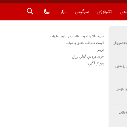
اعی
تکنولوژی
سرگرمی
بازار
خرید طلا با اجرت مناسب و بدون مالیات
METAS ۲ در شارجه؛ میزبان
قیمت دستگاه حضور و غیاب
ترينر
خريد ورودي گوگل ارزان
رپورتاژ آگهی
رونمایی
 و جهش
ویوین