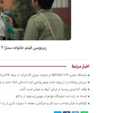
زیرنویس فیلم خانواده سمارا ۲ 2022
اخبار مرتبط
نمایشگاه خودرو METAS ۲۰۲۶ در شارجه؛ میزبان ۵۱ شرکت از جمله ۴۴ شرکت چینی
سی‌دی پراجکت رد از پروژه جدید ویچر رونمایی کرد؛ داستانی کاملا جدید و جدا
توقف کشتیرانی روسیه در دریای آزوف و جهش قیمت گندم
افسانه مد زنده شد؛ نمایشگاه جواهرات ویوین وستوود در ماکائو
کوالکام به دنبال تصاحب جیم کلر و شرکتش؛ معامله ۱۰ میلیارد دلاری در راه است؟