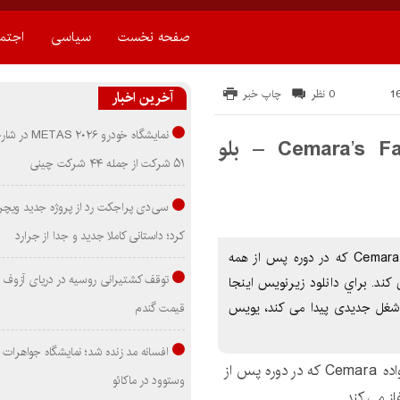
صفحه نخست
سیاسی
اجتم
0 نظر
چاپ خبر
آخرین اخبار
نمایشگاه خودرو ۰۲۶
دانلود زیرنویس فیلم Cemara’s Family 2 2022 – بلو
۵۱ شرکت از جمله ۴۴ شرکت چینی
سی‌دی پراجکت رد از پروژه جدید ویچر 
کرد؛ داستانی کاملا جدید و جدا از جرارد
دانلود زیرنویس فیلم Cemara’s Family 2 2022 خانواده Cemara که در دوره پس از همه
توقف کشتیرانی روسیه در دریای آزوف
کند. براي دانلود زيرنويس اينجا
زیرنویس فیلم Cemara’s Family 2 2022 ابه شغل جدیدی پیدا می کند، یویس
قیمت گندم
افسانه مد زنده شد؛ نمایشگاه جواهرات 
خانواده Cemara که در دوره پس از
وستوود در ماکائو
ز می کند.