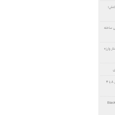
کتش؛
ی ساخته
ار وارز»
ی
چینی‌ها غافلگیر کردند؛ بی‌وایدی هانوین ۸ با ۴
Black Ops Gu