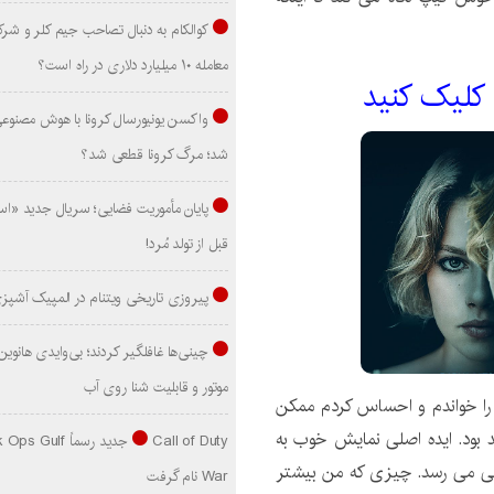
کوالکام به دنبال تصاحب جیم کلر و شر
معامله ۱۰ میلیارد دلاری در راه است؟
 کليک کنيد
واکسن یونیورسال کرونا با هوش مصنوع
شد؛ مرگ کرونا قطعی شد؟
پایان مأموریت فضایی؛ سریال جدید «است
قبل از تولد مُرد!
پیروزی تاریخی ویتنام در المپیک آشپز
موتور و قابلیت شنا روی آب
را خواندم و احساس کردم ممکن
بد بود. ایده اصلی نمایش خوب به
Call of Duty جدید رسماً lf
شیبی می رسد. چیزی که من بیشتر
War نام گرفت