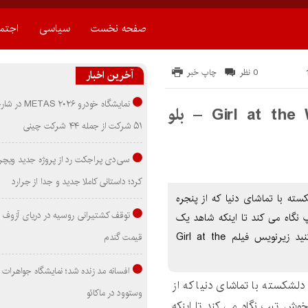
صفحه نخست
سیاسی
اجتم
0 نظر
چاپ خبر
آخرین اخبار
نمایشگاه خودرو ۰۲۶
دانلود زیرنویس فیلم Girl at the Window 2022 – بلو
۵۱ شرکت از جمله ۴۴ شرکت چینی
سی‌دی پراجکت رد از پروژه جدید ویچر 
کرد؛ داستانی کاملا جدید و جدا از جرارد
لم Girl at the Window 2022 آنا دلشکسته با تماشای دنیا که از پنجره
توقف کشتیرانی روسیه در دریای آزوف
نگاه می کند تا اینکه شاهد یک
قتل وحشتناک باشد. براي دانلود زيرنويس اينجا کليک کنيد زیرنویس فیلم Girl at the
قیمت گندم
افسانه مد زنده شد؛ نمایشگاه جواهرات 
 دلشکسته با تماشای دنیا که از
وستوود در ماکائو
وش تیپ نگاه می کند تا اینکه