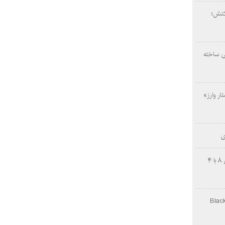
کتش؛
ی ساخته
ار وارز»
ی
چینی‌ها غافلگیر کردند؛ بی‌وایدی هانوین ۸ با ۴
Black Ops Gu