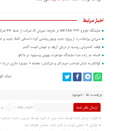
اخبار مرتبط
نمایشگاه خودرو METAS ۲۰۲۶ در شارجه؛ میزبان ۵۱ شرکت از جمله ۴۴ شرکت چینی
سی‌دی پراجکت رد از پروژه جدید ویچر رونمایی کرد؛ داستانی کاملا جدید و جدا
توقف کشتیرانی روسیه در دریای آزوف و جهش قیمت گندم
افسانه مد زنده شد؛ نمایشگاه جواهرات ویوین وستوود در ماکائو
کوالکام به دنبال تصاحب جیم کلر و شرکتش؛ معامله ۱۰ میلیارد دلاری در راه است؟
لینک کوت
برچسب ها :
ناموجود
ارسال نظر شما
انتشار یافته : 0
در 
نظرات ارسال شده توسط شما، پس از تایید توسط مدیران سایت منتشر خ
نظراتی که حاوی تهمت یا افترا باشد منتشر نخواهد شد.