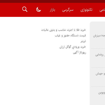
اعی
تکنولوژی
سرگرمی
بازار
خرید طلا با اجرت مناسب و بدون مالیات
METAS ۲ در شارجه؛ میزبان
قیمت دستگاه حضور و غیاب
ترينر
خريد ورودي گوگل ارزان
رپورتاژ آگهی
رونمایی
 و جهش
ویوین