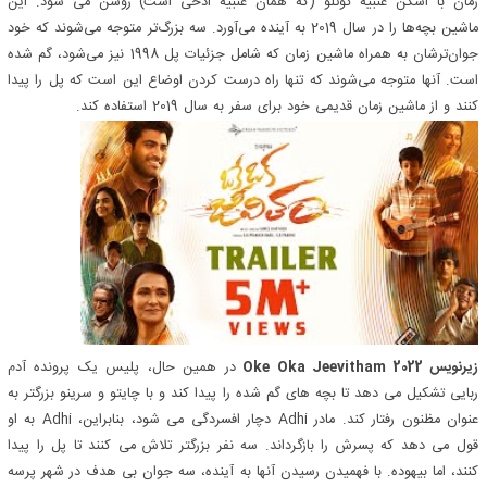
زمان با اسکن عنبیه کوتلو (که همان عنبیه ادحی است) روشن می شود. این
ماشین بچه‌ها را در سال 2019 به آینده می‌آورد. سه بزرگ‌تر متوجه می‌شوند که خود
جوان‌ترشان به همراه ماشین زمان که شامل جزئیات پل 1998 نیز می‌شود، گم شده
است. آنها متوجه می‌شوند که تنها راه درست کردن اوضاع این است که پل را پیدا
کنند و از ماشین زمان قدیمی خود برای سفر به سال 2019 استفاده کند.
زیرنویس Oke Oka Jeevitham 2022
در همین حال، پلیس یک پرونده آدم
ربایی تشکیل می دهد تا بچه های گم شده را پیدا کند و با چایتو و سرینو بزرگتر به
عنوان مظنون رفتار کند. مادر Adhi دچار افسردگی می شود، بنابراین، Adhi به او
قول می دهد که پسرش را بازگرداند. سه نفر بزرگتر تلاش می کنند تا پل را پیدا
کنند، اما بیهوده. با فهمیدن رسیدن آنها به آینده، سه جوان بی هدف در شهر پرسه