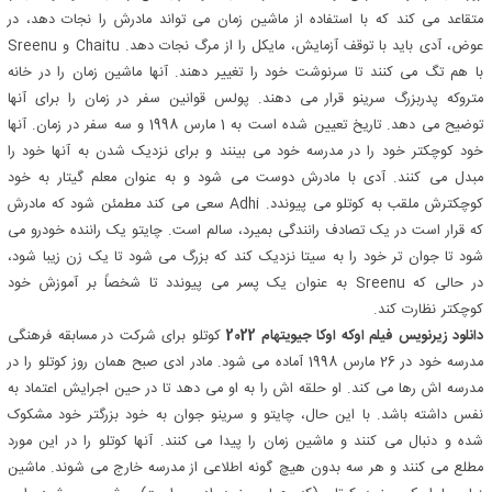
متقاعد می کند که با استفاده از ماشین زمان می تواند مادرش را نجات دهد، در
عوض، آدی باید با توقف آزمایش، مایکل را از مرگ نجات دهد. Chaitu و Sreenu
با هم تگ می کنند تا سرنوشت خود را تغییر دهند. آنها ماشین زمان را در خانه
متروکه پدربزرگ سرینو قرار می دهند. پولس قوانین سفر در زمان را برای آنها
توضیح می دهد. تاریخ تعیین شده است به 1 مارس 1998 و سه سفر در زمان. آنها
خود کوچکتر خود را در مدرسه خود می بینند و برای نزدیک شدن به آنها خود را
مبدل می کنند. آدی با مادرش دوست می شود و به عنوان معلم گیتار به خود
کوچکترش ملقب به کوتلو می پیوندد. Adhi سعی می کند مطمئن شود که مادرش
که قرار است در یک تصادف رانندگی بمیرد، سالم است. چایتو یک راننده خودرو می
شود تا جوان تر خود را به سیتا نزدیک کند که بزرگ می شود تا یک زن زیبا شود،
در حالی که Sreenu به عنوان یک پسر می پیوندد تا شخصاً بر آموزش خود
کوچکتر نظارت کند.
دانلود زیرنویس فیلم اوکه اوکا جیویتهام 2022
کوتلو برای شرکت در مسابقه فرهنگی
مدرسه خود در 26 مارس 1998 آماده می شود. مادر ادی صبح همان روز کوتلو را در
مدرسه اش رها می کند. او حلقه اش را به او می دهد تا در حین اجرایش اعتماد به
نفس داشته باشد. با این حال، چایتو و سرینو جوان به خود بزرگتر خود مشکوک
شده و دنبال می کنند و ماشین زمان را پیدا می کنند. آنها کوتلو را در این مورد
مطلع می کنند و هر سه بدون هیچ گونه اطلاعی از مدرسه خارج می شوند. ماشین