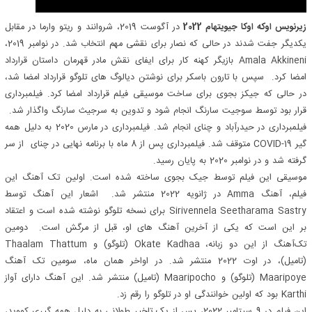
زیرنویس اوکه اوکا جیویتهام 2022
در آگوست 2019، شروانند و ریتو وارما در مقابل
یکدیگر جفت شدند در حالی که نصار برای نقشی مهم انتخاب شد. در نوامبر 2019،
Amala Akkineni بازیگر کهنه کار برای ایفای نقش مادر قهرمان داستان قرارداد
امضا کرد. سپس با تارون باسکر برای نوشتن دیالوگ های تلوگو قرارداد امضا شد،
در حالی که جیکز بجوی برای ساخت موسیقی فیلم قرارداد امضا کرد. فیلمبرداری
قرار بود توسط سوجیت سارنگ انجام شود و تدوین به سرجیث سارنگ واگذار شد.
فیلمبرداری در حیدرآباد و چنای انجام شد. فیلمبرداری در مارس 2020 به دلیل همه
گیر COVID-19 متوقف شد. فیلمبرداری پس از 8 ماه با برنامه نهایی در چنای از سر
گرفته شد و در نوامبر 2020 به پایان رسید.
موسیقی این فیلم توسط جیک بجوی ساخته شده است. اولین تک آهنگ این
فیلم، آهنگ Amma در ژانویه 2022 منتشر شد. اشعار این آهنگ توسط
Sirivennela Seetharama Sastry برای نسخه تلوگو نوشته شده است و اعتقاد
بر این است که یکی از آخرین آهنگ های او، قبل از مرگش است. دومین
تک‌آهنگ از این دو زبانه، Okate Kadhaa (تلوگو) و Thaalam Thattum
(تامیل)، در اوت 2022 منتشر شد. در اواخر همان ماه، سومین تک آهنگ
Maaripoye (تلوگو) و Maaripocho (تامیل) منتشر شد. این آهنگ دارای آواز
Karthi بود که اولین خوانندگی او در تلوگو را رقم زد.
این فیلم در 9 سپتامبر 2022، پس از یک تاخیر طولانی به دلیل همه گیری کووید،