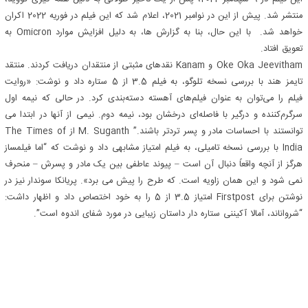
منتشر شد. پیش از این در نوامبر 2021، اعلام شد که این فیلم در فوریه 2022 اکران
خواهد شد. با این حال، بنا به گزارش ها، به دلیل افزایش موارد Omicron به
تعویق افتاد.
Oke Oka Jeevitham و Kanam نقدهای مثبتی از منتقدان دریافت کردند. منتقد
تایمز هند با بررسی نسخه تلوگو، به فیلم 3.5 از 5 ستاره داد و نوشت: «روایت
فیلم را می‌توان به عنوان فیلم‌های آهسته دسته‌بندی کرد. در حالی که نیمه اول
سرگرم‌کننده و درگیر با فاصله‌ای درخشان بود، نیمه دوم. نیمی از آنها در ابتدا می
توانستند با احساسات مادر و پسر تردتر باشند.” M. Suganth از The Times of
India با بررسی نسخه تامیلی، به فیلم امتیاز مشابهی داد و نوشت که “اما فیلمساز
هرگز از آنچه واقعاً دنبال آن است – پیوند عاطفی بین یک مادر و پسرش – منحرف
نمی شود و این همان زاویه است. که طرح را پیش می برد». پریانکا سوندار نیز در
نوشتن برای Firstpost امتیاز 3.5 از 5 را به خود اختصاص داد و اظهار داشت:
“شرواناند، آمالا آکیننی ستاره دار داستان زیبایی در مورد شفای اندوه است”.