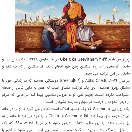
زیرنویس فیلم Oke Oka Jeevitham 2022
در 28 مارس 1998، دانشمندان پل و
مایکل آزمایشی را بر روی ماشین زمان خود انجام دادند، اما ماشین از کار می افتد و
مایکل در این فرآیند می میرد.
در سال 2019، Adhi، Chaitu و Sreenu[N 1] دوستانی هستند که در زندگی خود با
مشکل روبرو هستند. آدی یک نوازنده مشتاق است که هنوز به دلیل ترس از صحنه
استراحت نکرده است، چایتو نمی تواند عروس مناسبی پیدا کند در حالی که سرنو
از درس نخواندن درست در دوران مدرسه پشیمان است.
یک روز، پل با Sreenu که یک مشاور املاک است تماس می گیرد تا او را در خانه
ای در حومه شهر پیدا کند. Sreenu Adhi و Chaitu را با خود می برد تا خانه را به
پل نشان دهد. با این حال، Adhi از دیدن جعبه های مورخ 28-03-1998 که یک
روز قبل از مرگ مادرش بود، شگفت زده می شود. پل این را می شنود و آدی را