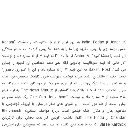
Janani K از India Today به این فیلم 3 از 5 ستاره داد و نوشت: “Kanam
حس نوستالژی را برمی انگیزد زیرا ما را به دهه 90 برمی گرداند. به خاطر سادگی
آن کانام را تماشا کنید”. Arvind V از Pinkvilla به فیلم 3 از 5 ستاره داد و نوشت:
“در حالی که فیلم سورئالیسم جادویی ارائه نمی دهد، مضامین آن کمبود را جبران
می کند”. Sakshi Post به این فیلم 3 از 5 ستاره داد و آن را “سواری ناهموار”
نامید. یکی از منتقدان ایندیا هرالد نوشت: «روایت شری کارتیک منحصربه‌فرد است
و به نظر می‌رسد درگیری‌هایی که او برای هر یک از دوستان انتخاب می‌کند به
خوبی انتخاب شده است». بالاکریشنا گانشان از The News Minute به این فیلم
2.5 ستاره از 5 ستاره داد و نوشت: “Oke Oka Jeevitham یک فیلم سفر در
زمان است، از علم دور است – بر تئوری های سفر در زمان یا فیزیک کوانتومی یا
مفاهیم زمان و مکان، بلکه فیلمی است درباره عواطف انسانی». Bhuvanesh
Chandar از The Hindu اظهار داشت: “اولین کار لذت بخش برای کارگردان
Shree Karthick، که به ما فیلم قانع کننده ای می دهد که همچنین ادای احترامی