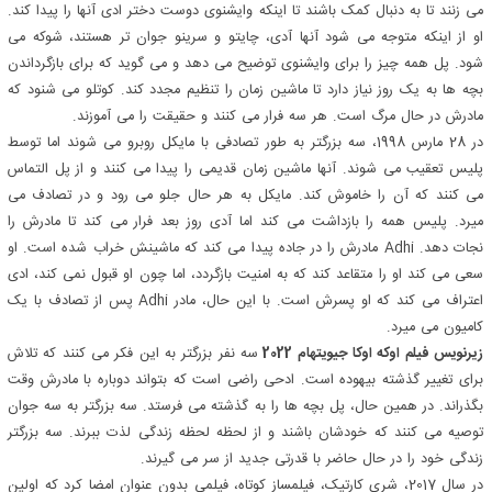
می زنند تا به دنبال کمک باشند تا اینکه وایشنوی دوست دختر ادی آنها را پیدا کند.
او از اینکه متوجه می شود آنها آدی، چایتو و سرینو جوان تر هستند، شوکه می
شود. پل همه چیز را برای وایشنوی توضیح می دهد و می گوید که برای بازگرداندن
بچه ها به یک روز نیاز دارد تا ماشین زمان را تنظیم مجدد کند. کوتلو می شنود که
مادرش در حال مرگ است. هر سه فرار می کنند و حقیقت را می آموزند.
در 28 مارس 1998، سه بزرگتر به طور تصادفی با مایکل روبرو می شوند اما توسط
پلیس تعقیب می شوند. آنها ماشین زمان قدیمی را پیدا می کنند و از پل التماس
می کنند که آن را خاموش کند. مایکل به هر حال جلو می رود و در تصادف می
میرد. پلیس همه را بازداشت می کند اما آدی روز بعد فرار می کند تا مادرش را
نجات دهد. Adhi مادرش را در جاده پیدا می کند که ماشینش خراب شده است. او
سعی می کند او را متقاعد کند که به امنیت بازگردد، اما چون او قبول نمی کند، ادی
اعتراف می کند که او پسرش است. با این حال، مادر Adhi پس از تصادف با یک
کامیون می میرد.
زیرنویس فیلم اوکه اوکا جیویتهام 2022
سه نفر بزرگتر به این فکر می کنند که تلاش
برای تغییر گذشته بیهوده است. ادحی راضی است که بتواند دوباره با مادرش وقت
بگذراند. در همین حال، پل بچه ها را به گذشته می فرستد. سه بزرگتر به سه جوان
توصیه می کنند که خودشان باشند و از لحظه لحظه زندگی لذت ببرند. سه بزرگتر
زندگی خود را در حال حاضر با قدرتی جدید از سر می گیرند.
در سال 2017، شری کارتیک، فیلمساز کوتاه، فیلمی بدون عنوان امضا کرد که اولین