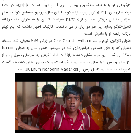
کارگردانی او را با فیلم جنگجوی رویایی اس. آر. پرابهو رقم زد. Karthik در ابتدا
بودجه ای بین 4 تا 5 کرور روپیه ارائه کرد، با این حال، پرابهو احساس کرد که فیلم
سزاوار مقیاس بزرگتر است و از Karthik خواست تا آن را به عنوان یک دوزبانه
تامیل-تلوگو بسازد زیرا هر دو زبان را می دانست. کارتیک اظهار داشت که این فیلم
بازتاب رابطه او با مادرش است.
عنوان تلوگوی فیلم با نام Oke Oka Jeevitham در ژوئن 2021 معرفی شد. نسخه
تامیلی که به طور همزمان فیلمبرداری شد در سپتامبر همان سال به عنوان Kanam
نامگذاری شد. این فیلم نشان دهنده بازگشت آمالا آکیننی به سینمای تامیل پس از
31 سال و پس از 8 سال به سینمای تلوگو است، و همچنین نشان دهنده بازگشت
شرواناند به سینمای تامیل پس از JK Enum Nanbanin Vaazhkai است.