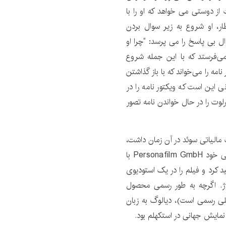
از دوستی می خواهد که او را با
ر، او شروع به زیر سوال بردن
ل بی پاسخ را می پرسد: “چرا او
ی‌فرستد که با این جمله شروع
مه را می‌خواند که با باز گذاشتن
ی این است که ویکتور نامه را در
ارلوت را در حال خواندن نامه تصور
 مالیاتی سوئد در آن زمان داشت،
اینگمار برگمن سونات پاییزی را از طریق شرکت آلمان غربی خود Personafilm GmbH با
ی اصلی ITC Film بریتانیایی Lew Grade تولید کرد و فیلم را در یک استودیوی
روژ. اگرچه به طور رسمی محصول
 آلمانی، Herbstsonate، عنوان اصلی رسمی است)، دیالوگ به زبان
نمایش جهانی در استکهلم بود.