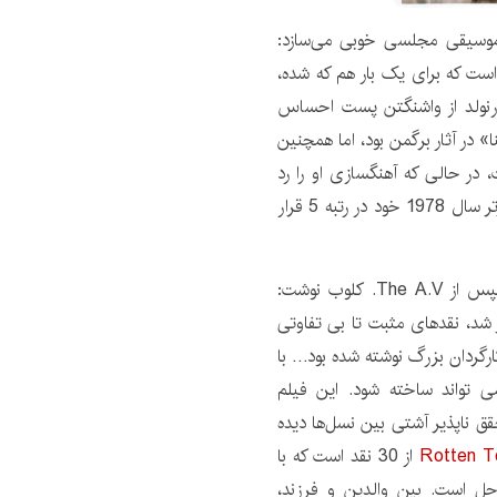
«موسیقی مجلسی خوبی می‌سازد:
است که برای یک بار هم که شده،
رنولد از واشنگتن پست احساس
» در آثار برگمن بود، اما همچنین
 در حالی که آهنگسازی او را رد
کرد. راجر ایبرت منتقد، این فیلم را در فهرست 10 فیلم برتر سال 1978 خود در رتبه 5 قرار
ارزیابی گذشته نگر مطلوب است. در سال 2002، کیث فیپس از The A.V. کلوب نوشت:
یزی اینگمار برگمان در سال 1978 منتشر شد، نقدهای مثبت تا بی تفاوتی
رگردان بزرگ نوشته شده بود… با
 می تواند ساخته شود. این فیلم
قق ناپذیر آشتی بین نسل‌ها دیده
Rotten 
از 30 نقد است که با
حل است. بین والدین و فرزند،