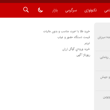
اعی
تکنولوژی
سرگرمی
بازار
خرید طلا با اجرت مناسب و بدون مالیات
METAS ۲ در شارجه؛ میزبان
قیمت دستگاه حضور و غیاب
ترينر
خريد ورودي گوگل ارزان
رپورتاژ آگهی
رونمایی
 و جهش
ویوین