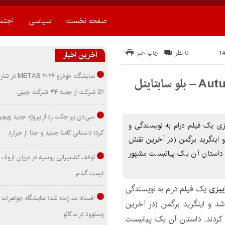
صفحه نخست
سیاسی
اجتم
0 نظر
چاپ خبر
آخرین اخبار
نمایشگاه خودرو ۰۲۶
۵۱ شرکت از جمله ۴۴ شرکت چینی
سی‌دی پراجکت رد از پروژه جدید ویچر 
Autumn Sonata 19 سونات پاییزی یک فیلم درام به نویسندگی و
کرد؛ داستانی کاملا جدید و جدا از جرارد
ن است که در سال ۱۹۷۸ منتشر شد و اینگرید برگمن (در آخرین نقش
د. داستان آن یک پیانیست مشهور
توقف کشتیرانی روسیه در دریای آزوف
قیمت گندم
ییزی
یک فیلم درام به نویسندگی
افسانه مد زنده شد؛ نمایشگاه جواهرات 
ار برگمن است که در سال ۱۹۷۸ منتشر شد و اینگرید برگمن (در آخرین
وستوود در ماکائو
 کردند. داستان آن یک پیانیست