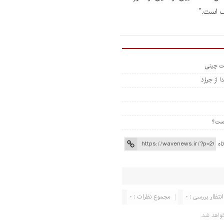
گ است.”
 از جرارد
اه
انتظار بررسی : 0
مجموع نظرات : 0
واهد شد.