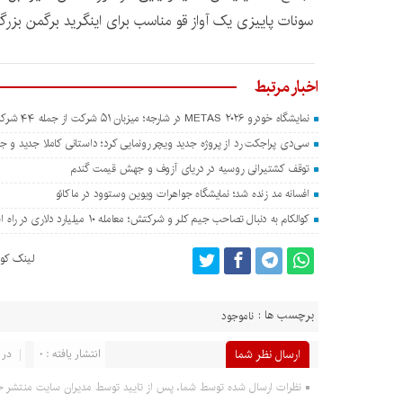
سونات پاییزی یک آواز قو مناسب برای اینگرید برگمن بزر
اخبار مرتبط
نمایشگاه خودرو METAS ۲۰۲۶ در شارجه؛ میزبان ۵۱ شرکت از جمله ۴۴ شرکت چینی
سی‌دی پراجکت رد از پروژه جدید ویچر رونمایی کرد؛ داستانی کاملا جدید و جدا
توقف کشتیرانی روسیه در دریای آزوف و جهش قیمت گندم
افسانه مد زنده شد؛ نمایشگاه جواهرات ویوین وستوود در ماکائو
کوالکام به دنبال تصاحب جیم کلر و شرکتش؛ معامله ۱۰ میلیارد دلاری در راه است؟
لینک کوت
برچسب ها :
ناموجود
ارسال نظر شما
انتشار یافته : 0
در 
نظرات ارسال شده توسط شما، پس از تایید توسط مدیران سایت منتشر خ