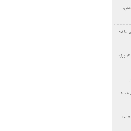
کتش؛
ی ساخته
ار وارز»
ی
چینی‌ها غافلگیر کردند؛ بی‌وایدی هانوین ۸ با ۴
Black Ops Gu