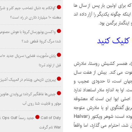
ه برای اولین بار پس از سال ها
کوالکام به دنبال تصاحب جیم کلر و شر
که چگونه یکدیگر را آزار داده اند
معامله ۱۰ میلیارد دلاری در راه است؟
اینگمار برگمن بود.
واکسن یونیورسال کرونا با هوش مصنوع
 کليک کنيد
شد؛ مرگ کرونا قطعی شد؟
پایان مأموریت فضایی؛ سریال جدید «است
ان)، همسر کشیش روستا، مادرش
قبل از تولد مُرد!
 دعوت می کند. بیش از هفت سال
پیروزی تاریخی ویتنام در المپیک آشپز
 جهان است، تا حدودی عجیب و
اوا به اندازه مادر استعداد ندارد
ه اصلی ایوا این است که معشوقه
موتور و قابلیت شنا روی آب
طریق گفتگوی او با مادرش متوجه
می شود که زندگی او با شکست های ناگوار زیادی روبرو بوده است: شوهر ویکتور (Halvar
Call of Duty جدید رسماً lf
که تنها 4 سال داشت غرق شد، احترام می گذارد، اما واقعاً
War نام گرفت