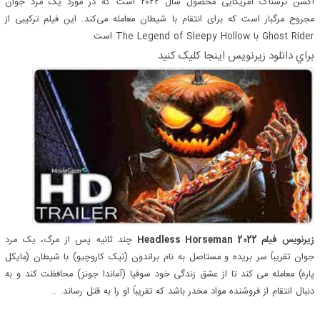
اکشن ترسناک آمریکایی محصول سال ۲۰۲۲ است که در مورد یک مرد جوان
مجروح مرگبار است که برای انتقام با شیطان معامله می‌کند. این فیلم ترکیبی از
Ghost Rider با The Legend of Sleepy Hollow است.
براي دانلود زيرنويس اينجا کليک کنيد
زیرنویس فیلم Headless Horseman 2022
چند ثانیه پس از مرگ، یک مرد
جوان تقریباً سر بریده و مستاصل به نام براندون (نیک کاروچیو) با شیطان (مایکل
پاره) معامله می کند تا از عشق زندگی خود سوفیا (آماندا جونز) محافظت کند و به
دنبال انتقام از فروشنده مواد مخدر باشد که تقریباً او را به قتل رساند. …