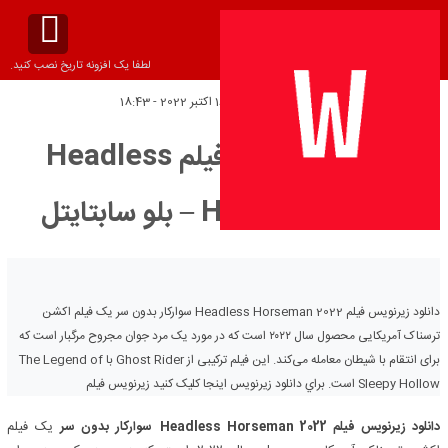
لطفا یک افزونه تاریخ نصب کنید.
تاریخ انتشار:
یکشنبه 16 اکتبر 2022 - 18:43
دانلود زیرنویس فیلم Headless
Horseman 2022 – بلو سابتايتل
دانلود زیرنویس فیلم Headless Horseman 2022 سوارکار بدون سر یک فیلم اکشن
ترسناک آمریکایی محصول سال ۲۰۲۲ است که در مورد یک مرد جوان مجروح مرگبار است که
برای انتقام با شیطان معامله می‌کند. این فیلم ترکیبی از Ghost Rider با The Legend of
Sleepy Hollow است. براي دانلود زيرنويس اينجا کليک کنيد زیرنویس فیلم
دانلود زیرنویس فیلم Headless Horseman 2022
سوارکار بدون سر
یک فیلم