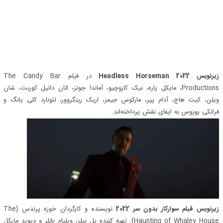
زیرنویس Headless Horseman 2022
در فیلم The Candy Bar
Productions، مایکل پاره، نیک کاروچیو، آماندا جونز، اتان دانیل کوربت، شان
ویلن، کیت هاج، آدام پپر، مارکوس جیمز، اریک رینگروور، لئونارد کلی یانگ و
فرانکی پوزوس به ایفای نقش پرداخته‌اند.
زیرنویس فیلم سوارکار بدون سر 2022
نویسنده و کارگردان خوزه پرندس (The
Haunting of Whaley House). تهیه کننده پل بیلز، ویلیام باتلر و دیوید
مایکل