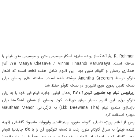
A. R. Rahman آهنگساز برنده جایزه اسکار موسیقی متن و موسیقی متن فیلم را
ساخته است. Ye Maaya Chesave / Vinnai Thaandi Varuvaaya، آغاز
همکاری رحمان و گاوتام منون بود. این آلبوم شامل هفت قطعه است که اشعار
تلوگو توسط Anantha Sreeram نوشته شده است. ساخته های رحمان برای
نسخه تامیل بدون هیچ تغییری در نسخه تلوگو حفظ شد.
زیرنویس فیلم چه جادویی کردی؟ 2010
رحمان اولین جایزه فیلم فیر خود را به زبان
تلوگو برای این آلبوم بسیار موفق دریافت کرد. رحمان از همان آهنگ‌ها برای
بازسازی هندی فیلم (Ekk Deewana Tha) به کارگردانی Gautham Menon
دوباره استفاده کرد.
پس از اعلام پروژه تامیلی گاوتام منون، وینیتااندی وارووایا، مانجولا گاتامانی (تهیه
کننده فیلم) به سراغ گاوتام منون رفت تا نسخه تلوگوی آن را با ناگا چایتانیا انجام