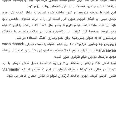
دهد. گاوتام که در ابتدا برای انجام نسخه دیگری مردد بود، بعداً با پیشنهاد مانجولا
موافقت کرد و چندین قسمت را به طور همزمان برنامه ریزی کرد.
این فیلم با بودجه متوسط ​​10 کرور ساخته شده است. به دنبال گمانه زنی های
زیادی مبنی بر اینکه گوتهام منون قرار است آن را با برادر منجولا، ماهش بابو،
بازسازی کند، ساخته شد. فیلمبرداری تا اواخر سال 2009 ادامه یافت، با این که فیلم
مورد توجه رسانه‌ها قرار گرفت، با برنامه‌ریزی‌هایی در ایالات متحده، با دانشگاه
پرینستون که به عنوان پس‌زمینه برای تصویرسازی آهنگ استفاده می‌شد.
زیرنویس چه جادویی کردی؟ 2010
این فیلم همراه با نسخه تامیلی Vinnaithaandi
Varuvaayaa با بازیگران و اوج کاملا متفاوت فیلمبرداری شد. این فیلم بعد از فیلم
موفق غارشانا، دومین فیلم تلوگوی منون است.
زوج اصلی ناگا چایتانیا و سامانتا روث پرابهو در نسخه تامیل نقش مهمان را ایفا
کردند، در حالی که تریشا و سیلامباراسان در این نسخه در آهنگ “Aaromale”
نقش آفرینی کردند. پوری جاگاناد کارگردان تلوگو در نقش مهمان ظاهر می شود.