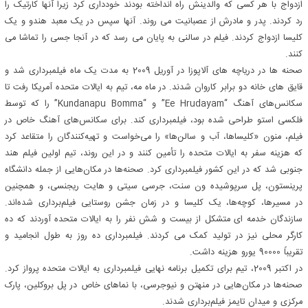
ازدواج با هر کسی که والدینش راه انداخته بودند خودداری کرد زیرا آنها کارتیک را
رد کردند. پدر و مادرش از عصبانیت می روند. آنها سپس در یک معبد هندو و یک
کلیسا ازدواج کردند. فیلم در سالنی به پایان می رسد که در آنجا جسی را تماشا می
کنند.
صحنه ها در دریاچه های آلاپوزا در آوریل 2009 به مدت یک ماه فیلمبرداری شد و
قایق های خانه دو برابر کاروان شدند. در ماه مه، تیم به ایالات متحده آمریکا رفت تا
سکانس‌های آهنگ “Ee Hrudayam” و “Kundanapu Bomma” را که توسط
فلکسی استو طراحی شده بود، فیلمبرداری کند. برای سکانس‌های آهنگ خاص در
فیلم، منون «کلیساها، آب و سالن‌ها» را می‌خواست و تهیه‌کنندگان را متقاعد کرد
که هزینه سفر به ایالات متحده را تأمین کنند و در این روند، تیم اولین فیلم هند
جنوبی شد که در این کشور فیلمبرداری کرد. صحنه‌ها در مکان‌هایی از جمله دانشگاه
پرینستون، پل سرپوشیده ون سنت، جرسی سیتی و هایت ریجنسی، و همچنین
در مسیرها، کوچه‌ها، یک کلیسا و در زمان جشن روستایی فیلم‌برداری شده‌اند.
سازندگان خدمه ای متشکل از بیست و شش نفر را به ایالات متحده آوردند که ده
کارگر محلی نیز در تولید کمک می کردند. فیلمبرداری ده روز به طول انجامید و
تقریباً 90000 یورو هزینه داشت.
در اکتبر 2009، تیم برای تکمیل برنامه نهایی فیلمبرداری به ایالات متحده پرواز کرد.
صحنه‌ها در مکان‌هایی در منهتن و نیوجرسی، با نماهای خاص در پل بروکلین، پارک
مرکزی و میدان تایمز فیلم‌برداری شدند.