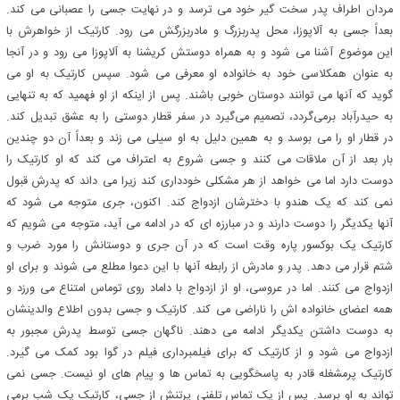
مردان اطراف پدر سخت گیر خود می ترسد و در نهایت جسی را عصبانی می کند.
بعداً جسی به آلاپوزا، محل پدربزرگ و مادربزرگش می رود. کارتیک از خواهرش با
این موضوع آشنا می شود و به همراه دوستش کریشنا به آلاپوزا می رود و در آنجا
به عنوان همکلاسی خود به خانواده او معرفی می شود. سپس کارتیک به او می
گوید که آنها می توانند دوستان خوبی باشند. پس از اینکه از او فهمید که به تنهایی
به حیدرآباد برمی‌گردد، تصمیم می‌گیرد در سفر قطار دوستی را به عشق تبدیل کند.
در قطار او را می بوسد و به همین دلیل به او سیلی می زند و بعداً آن دو چندین
بار بعد از آن ملاقات می کنند و جسی شروع به اعتراف می کند که او کارتیک را
دوست دارد اما می خواهد از هر مشکلی خودداری کند زیرا می داند که پدرش قبول
نمی کند که یک هندو با دخترشان ازدواج کند. اکنون، جری متوجه می شود که
آنها یکدیگر را دوست دارند و در مبارزه ای که در ادامه می آید، متوجه می شویم که
کارتیک یک بوکسور پاره وقت است که در آن جری و دوستانش را مورد ضرب و
شتم قرار می دهد. پدر و مادرش از رابطه آنها با این دعوا مطلع می شوند و برای او
ازدواج می کنند. اما در عروسی، او از ازدواج با داماد روی توماس امتناع می ورزد و
همه اعضای خانواده اش را ناراضی می کند. کارتیک و جسی بدون اطلاع والدینشان
به دوست داشتن یکدیگر ادامه می دهند. ناگهان جسی توسط پدرش مجبور به
ازدواج می شود و از کارتیک که برای فیلمبرداری فیلم در گوا بود کمک می گیرد.
کارتیک پرمشغله قادر به پاسخگویی به تماس ها و پیام های او نیست. جسی نمی
تواند به او برسد. پس از یک تماس تلفنی پرتنش از جسی، کارتیک یک شب برمی