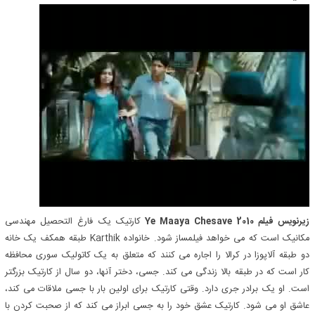
زیرنویس فیلم Ye Maaya Chesave 2010
کارتیک یک فارغ التحصیل مهندسی
مکانیک است که می خواهد فیلمساز شود. خانواده Karthik طبقه همکف یک خانه
دو طبقه آلاپوزا در کرالا را اجاره می کنند که متعلق به یک کاتولیک سوری محافظه
کار است که در طبقه بالا زندگی می کند. جسی، دختر آنها، دو سال از کارتیک بزرگتر
است. او یک برادر جری دارد. وقتی کارتیک برای اولین بار با جسی ملاقات می کند،
عاشق او می شود. کارتیک عشق خود را به جسی ابراز می کند که از صحبت کردن با