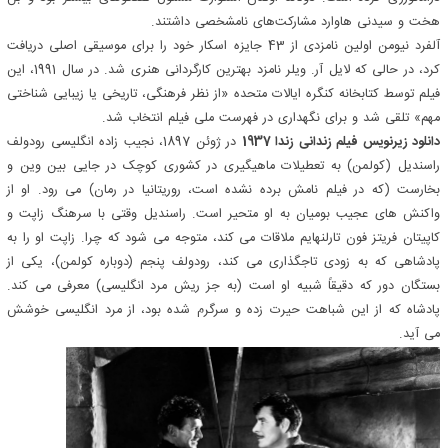
هخت و سیدنی هاوارد مشارکت‌های نامشخصی داشتند.
آلفرد نیومن اولین نامزدی از 43 جایزه اسکار خود را برای موسیقی اصلی دریافت
کرد، در حالی که لایل آر. ویلر نامزد بهترین کارگردانی هنری شد. در سال 1991، این
فیلم توسط کتابخانه کنگره ایالات متحده «از نظر فرهنگی، تاریخی یا زیبایی شناختی
مهم» تلقی شد و برای نگهداری در فهرست ملی فیلم انتخاب شد.
دانلود زیرنویس فیلم زندانی زندا 1937
در ژوئن 1897، نجیب زاده انگلیسی رودولف
راسندیل (کولمن) به تعطیلات ماهیگیری در کشوری کوچک در جایی بین وین و
بخارست (که در فیلم نامش برده نشده است، روریتانیا در رمان) می رود. او از
واکنش های عجیب بومیان به او متحیر است. راسندیل وقتی با سرهنگ زاپت و
کاپیتان فریتز فون تارلنهایم ملاقات می کند، متوجه می شود که چرا. زاپت او را به
پادشاهی که به زودی تاجگذاری می کند، رودولف پنجم (دوباره کولمن)، یکی از
بستگان دور که دقیقاً شبیه او است (به جز ریش مرد انگلیسی) معرفی می کند.
پادشاه که از این شباهت حیرت زده و سرگرم شده بود، از مرد انگلیسی خوشش
می آید.