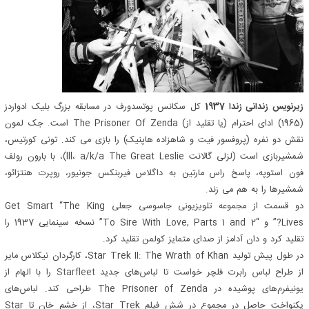
زیرنویس زندانی زندا 1937
کل سکانس پوتسدورف در مسابقه بزرگ بلیک ادواردز
(1965) ادای احترام (یا تقلید از) The Prisoner Of Zenda است. جک لمون
نقش دو نفره (پروفسور فیت و شاهزاده هاپنیک) را بازی می کند. تونی کورتیس،
شمشیربازی است (لزلی گالانت lll، a/k/a The Great Leslie)، با بارون رولف
فون استوپه، پاسخ راس مارتین به داگلاس فیربنکس جونیور، روپرت هنتزائو،
شمشیرها را به هم می زند.
دو قسمت از مجموعه تلویزیونی جاسوسی جعلی Get Smart “The King
Lives?” و “To Sire With Love, Parts 1 and 2” نسخه سینمایی 1937 را
تقلید کرد و دان آدامز از صدای متمایز کولمن تقلید کرد.
در طول پیش تولید Star Trek II: The Wrath of Khan، کارگردان نیکلاس مایر
از طراح لباس رابرت فلچر خواست تا لباس‌های جدید
Starfleet
را با الهام از
یونیفرم‌های پوشیده در The Prisoner of Zenda طراحی کند. لباس‌های
یکنواخت حاصل در مجموع در شش فیلم Star Trek، از خشم خان تا Star