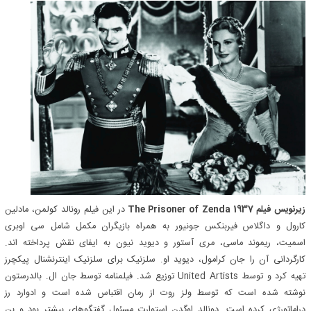
زیرنویس فیلم The Prisoner of Zenda 1937
در این فیلم رونالد کولمن، مادلین
کارول و داگلاس فیربنکس جونیور به همراه بازیگران مکمل شامل سی اوبری
اسمیت، ریموند ماسی، مری آستور و دیوید نیون به ایفای نقش پرداخته اند.
کارگردانی آن را جان کرامول، دیوید او. سلزنیک برای سلزنیک اینترنشنال پیکچرز
تهیه کرد و توسط United Artists توزیع شد. فیلمنامه توسط جان ال. بالدرستون
نوشته شده است که توسط ولز روت از رمان اقتباس شده است و ادوارد رز
دراماتورژی کرده است. دونالد اوگدن استوارت مسئول گفتگوهای بیشتر بود و بن