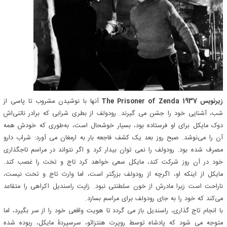
زیرنویس The Prisoner of Zenda 1937
آنها با نوشیدن مشروب تا پاسی از
شب، آشنایی خود را جشن می گیرند. رودولف از بطری شرابی که برادر ناتنی‌اش
دوک مایکل برای او فرستاده بود، بسیار خوشحال است، به‌طوری که خودش همه
آن را می‌نوشد. صبح روز بعد یک کشف فاجعه بار به ارمغان می آورد: شراب دارو
مصرف شده بود. رودولف را نمی توان بیدار کرد و اگر نتواند در مراسم تاجگذاری
خود در آن روز شرکت کند، مایکل سعی خواهد کرد تاج و تخت را غصب کند.
مایکل از اینکه او، اگرچه از رودولف بزرگتر است، اما وارث تاج و تخت نیست،
ناراحت است زیرا مادرش از خون سلطنتی نبود. زاپت راسندیل اکراهی را متقاعد
می‌کند که خود را به جای رودولف برای مراسم بسازد.
با انجام تاج گذاری، راسندیل باز می گردد تا هویت واقعی خود را از سر بگیرد، اما
متوجه می شود که پادشاه توسط روپرت هنتزائو، سرسپردۀ مایکل، ربوده شده