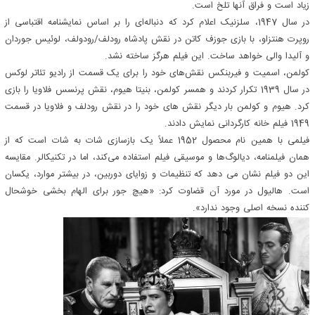
زیاد است و فراق آنها تلخ است.
در سال 1947، سلزنیک اعلام کرد که دنباله‌ای را بر اساس نمایشنامه اقتباسی از
روپرت هنتزاو، با بازی جوزف کاتن در نقش پادشاه رودلف/رودولف، لوئیس جوردان
و آلیدا والی خواهد ساخت. این فیلم هرگز ساخته نشد.
کولمن، اسمیت و فیربنکس نقش‌های خود را برای یک قسمت از رادیو تئاتر لوکس
در سال 1939 تکرار کردند و همسر کولمن، بنیتا هیوم، نقش پرنسس فلاویا را بازی
کرد. هیوم و کولمن بار دیگر نقش های خود را در نقش رودلف و فلاویا در قسمت
1949 فیلم خانه کارگردانی نمایش دادند.
فیلمی با همین نام محصول 1952 عملاً یک بازسازی شات به شات است که از
همان فیلمنامه، دیالوگ‌ها و موسیقی فیلم استفاده می‌کند، اما در تکنیکالر. مقایسه
این دو فیلم نشان می دهد که تنظیمات و زوایای دوربین، در بیشتر موارد، یکسان
است. هالیول در مورد آن قضاوت کرد: «هیچ جور برای الهام بخشی خوشحال
کننده نسخه اصلی وجود ندارد».