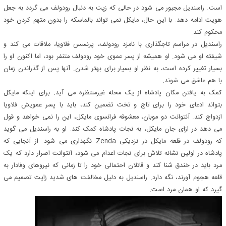
است. راسندیل مجبور می شود در حالی که زپت به دنبال رودولف می گردد به جعل
هویت ادامه دهد. با این حال، مایکل نمی تواند بالماسکه را بدون متهم کردن خود
محکوم کند.
راسندیل در مراسم تاجگذاری با نامزد رودولف، پرنسس فلاویا، ملاقات می کند و
شیفته او می شود. او همیشه از پسر عموی خود رودولف متنفر بود، اما اکنون او را
بسیار تغییر کرده است، به نظر او بسیار برای بهتر شدن. آنها پس از گذراندن زمان
با هم عاشق می شوند.
کمک به یافتن مکان پادشاه از یک محله غیرمنتظره می آید. برای اینکه مایکل
بتواند ادعای خود را برای تاج و تخت تضمین کند، باید با پسر عمویش فلاویا
ازدواج کند. آنتوانت دو موبان، معشوقه فرانسوی مایکل، این را نمی خواهد و قول
می دهد در ازای جان مایکل، به نجات پادشاه کمک کند. او به راسندیل می گوید
که رودولف در قلعه مایکل در نزدیکی Zenda نگهداری می شود. از آنجایی که
پادشاه در اولین نشانه تلاش برای نجات اعدام می شود، آنتوانت اصرار دارد که یک
مرد باید در خندق شنا کند و قاتلان احتمالی خود را تا زمانی که نیروهای وفادار به
قلعه هجوم آورند، نگه دارد. راسندیل به دلیل مخالفت های شدید زاپت تصمیم می
گیرد که او همان مرد است.