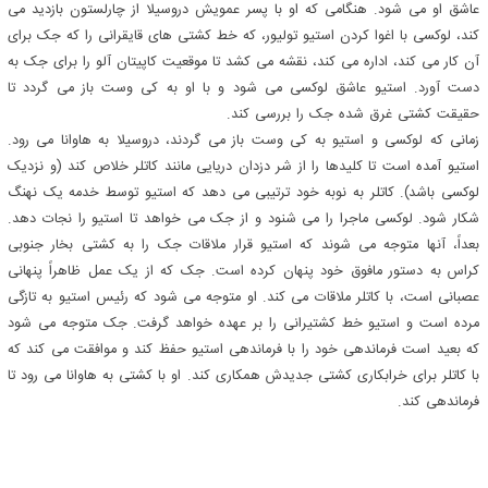
عاشق او می شود. هنگامی که او با پسر عمویش دروسیلا از چارلستون بازدید می
کند، لوکسی با اغوا کردن استیو تولیور، که خط کشتی های قایقرانی را که جک برای
آن کار می کند، اداره می کند، نقشه می کشد تا موقعیت کاپیتان آلو را برای جک به
دست آورد. استیو عاشق لوکسی می شود و با او به کی وست باز می گردد تا
حقیقت کشتی غرق شده جک را بررسی کند.
زمانی که لوکسی و استیو به کی وست باز می گردند، دروسیلا به هاوانا می رود.
استیو آمده است تا کلیدها را از شر دزدان دریایی مانند کاتلر خلاص کند (و نزدیک
لوکسی باشد). کاتلر به نوبه خود ترتیبی می دهد که استیو توسط خدمه یک نهنگ
شکار شود. لوکسی ماجرا را می شنود و از جک می خواهد تا استیو را نجات دهد.
بعداً، آنها متوجه می شوند که استیو قرار ملاقات جک را به کشتی بخار جنوبی
کراس به دستور مافوق خود پنهان کرده است. جک که از یک عمل ظاهراً پنهانی
عصبانی است، با کاتلر ملاقات می کند. او متوجه می شود که رئیس استیو به تازگی
مرده است و استیو خط کشتیرانی را بر عهده خواهد گرفت. جک متوجه می شود
که بعید است فرماندهی خود را با فرماندهی استیو حفظ کند و موافقت می کند که
با کاتلر برای خرابکاری کشتی جدیدش همکاری کند. او با کشتی به هاوانا می رود تا
فرماندهی کند.