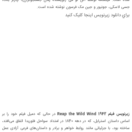
شده است. فیلمنامه توسط آلن لو می (نویسنده رمان جستجوگران)، چارلز بنت،
جسی لاسکی، جونیور و جین مک فرسون نوشته شده است.
براي دانلود زيرنويس اينجا کليک کنيد
زیرنویس فیلم Reap the Wild Wind 1942
در حالی که دمیل فیلم خود را بر
اساس داستان استرابل، که در دهه 1840 در امتداد سواحل فلوریدا اتفاق می‌افتد،
ساخته بود، با جزئیاتی مانند روابط خواهر و برادر و داستان‌های فرعی آزادی عمل