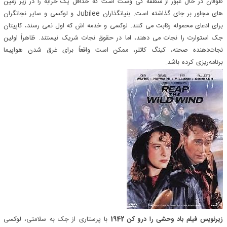
طوفان در حال عبور از منطقه کی وست است که حداقل یک خرابه را در زیر زمین
های مجاور بر جای گذاشته است. بنیانگذاران Jubilee و لوکسی و سایر نجاتگران
برای ادعای محموله رقابت می کنند. لوکسی و خدمه اش که اول نمی رسند، کاپیتان
جک استوارت را نجات می دهند، اما در حقوق نجات شریک نیستند. ظاهراً اولین
نجات‌دهنده صحنه، کینگ کاتلر، ممکن است واقعاً برای غرق شدن هواپیما
برنامه‌ریزی کرده باشد.
زیرنویس فیلم باد وحشی را درو کن 1942
با پرستاری از جک به سلامتی، لوکسی