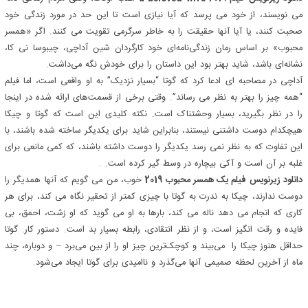
می نویسند، از خود می پرسد که آیا نیازی است تا این حد در مورد زندگی خود
صحبت کنند، یا آیا آنها حقیقت را به خاطر سرگرمی تقویت می کنند. اگر «همسر
محبوب» بر اساس رمان زندگی‌نامه‌ای خود کارگردان شین آداچی، چیبوسا نی کا،
نشانه‌ای باشد، شاید بهتر بود این داستان را برای خودش نگه می‌داشت.
آداچی در مصاحبه ای ادعا کرد که گوتا “بسیار نزدیک” به او واقعی است، اما فیلم
“همه چیز را بهتر به نظر می رساند”. وقتی برخی از قسمت‌های ارائه شده در اینجا
را در نظر بگیرید، بسیار وحشتناک است. نکته کلیدی این است که گوتا و چیکا
هیچکدام دوست داشتنی نیستند، بنابراین شاید برای یکدیگر ساخته شده باشند، با
این تفاوت که به نظر نمی رسد یکدیگر را دوست داشته باشند، که کمی مانعی برای
غلبه بر آن است و آکی بیچاره در وسط گیر کرده است. .
دانلود زیرنویس فیلم یک همسر محبوب 2019
خوب، من می گویم که آنها همدیگر را
دوست ندارند، چیکا به ندرت به گوتا با چیزی کمتر از تحقیر نگاه می کند، برای هر
کاری که انجام می دهد ناله می کند، بارها به او می گوید که او زشت، احمق، بی
فایده و رقت انگیز است، و از نظر انتقادی، رابطه بسیار بد است. دستور کار. گوتا
حداقل هنوز چیکا را می‌بیند و کوچک‌ترین چیز او را از بین می‌برد – و دوباره، چند
ماه از آخرین لحظه صمیمی آنها می‌گذرد و ناامیدی برای گوتا ایجاد می‌شود.