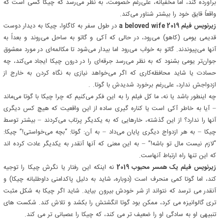
برآورده کند، اما مخفیانه، علی‌رغم خصومت، به نظر می‌رسد که چیکا کسی است که
واقعاً قایق خود را بیشتر شناور می‌کند.
زیرنویس فیلم a beloved wife 2019
در طول سفر به کاگاوا، چیکا به دیدار دوست
قدیمی یومی (کاهو) می‌رود، در حالی که آکی و گاتو به ساحل می‌روند و بعداً به
آنها می‌پیوندند. گاتو به خواب می‌رود اما بیدار می‌شود تا مکالمه‌ای در مورد معشوق
جوان‌تر یومی بشنود که به نظر می‌رسد جرقه‌ای را در درون چیکا ایجاد می‌کند، چه
حسادت یا شاید محافظه‌کاری که اگر می‌خواهد نیازی به نگاه کردن به خارج از
ازدواجش ندارد، علی‌رغم برخورد شدیدش با گوتا. .
چه اینطور باشد یا نه، ما کل فیلم را به این فکر می‌کنیم که چرا چیکا با گوتا می‌ماند
– آیا به خاطر آکی است یا کناره گیری ساده از این واقعیت که هیچ کس دیگری
آنها را ندارد؟ از این گذشته، خارهایی که به یکدیگر پرتاب می‌کردند – بیشتر توسط
چیکا – به هر ازدواج دیگری پایان می‌داد – به آن: گوتا: “بچه می‌خواستی!” چیکا:
“لازم نیست مال تو باشه!” – به این معنی که آنها آنقدر به یکدیگر عادت کرده اند
که این تنها راه ارتباط آنهاست.
زیرنویس فیلم یک همسر محبوب 2019
نه اینکه این رفتار یا نگرش چیکا را توجیه
کند، اما گوتا کمی منحرف است (دوباره، شاید به دلیل پاکدامنی داوطلبانه چیکا) و
آنقدر می ترسد که نتواند از شر خودش بیرون بیاید. شاید اگر چیکا به شکل مثبت
تری گالوانیزه می کرد، ممکن بود گوتا انگشتش را بکشد و تلاش کند. شکست های
تنبیهی او به سادگی او را ضعیف تر می کند، که چیکا را عصبانی تر می کند.