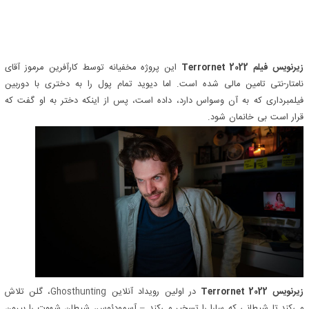
زیرنویس فیلم Terrornet 2022
این پروژه مخفیانه توسط کارآفرین مرموز آقای
نامتار-نتی تامین مالی شده است. اما دیوید تمام پول را به دختری با دوربین
فیلمبرداری که به آن وسواس دارد، داده است، پس از اینکه دختر به او گفت که
قرار است بی خانمان شود.
زیرنویس Terrornet 2022
در اولین رویداد آنلاین
Ghosthunting
، گلن تلاش
می‌کند تا شیطانی که سارا را تسخیر می‌کند – آسمودئوس، شیطان شهوت را بیرون