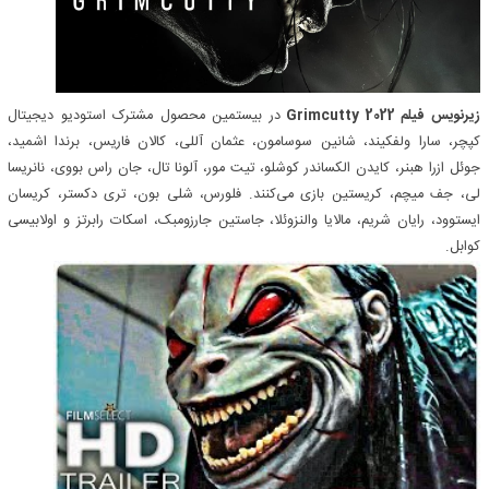
زیرنویس فیلم Grimcutty 2022
در بیستمین محصول مشترک استودیو دیجیتال
کپچر، سارا ولفکیند، شانین سوسامون، عثمان آللی، کالان فاریس، برندا اشمید،
جوئل ازرا هبنر، کایدن الکساندر کوشلو، تیت مور، آلونا تال، جان راس بووی، نانریسا
لی، جف میچم، کریستین بازی می‌کنند. فلورس، شلی بون، تری دکستر، کریسان
ایستوود، رایان شریم، مالایا والنزوئلا، جاستین جارزومبک، اسکات رابرتز و اولابیسی
کوابل.