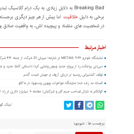
Breaking Bad به دلایل زیادی به یک درام کلاسی
برخی به دلیل
خلاقیت
. اما بیش از هر چیز دیگری برجسته 
در شخصیت های متضاد و پیچیده اش، به واقعیت صادق بو
اخبار مرتبط
نمایشگاه خودرو METAS ۲۰۲۶ در شارجه؛ میزبان ۵۱ شرکت از جمله ۴۴ شرکت چینی
سی‌دی پراجکت رد از پروژه جدید ویچر رونمایی کرد؛ داستانی کاملا جدید و جدا
توقف کشتیرانی روسیه در دریای آزوف و جهش قیمت گندم
افسانه مد زنده شد؛ نمایشگاه جواهرات ویوین وستوود در ماکائو
کوالکام به دنبال تصاحب جیم کلر و شرکتش؛ معامله ۱۰ میلیارد دلاری در راه است؟
لینک کوت
برچسب ها :
ناموجود