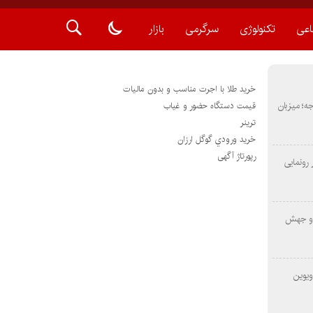
اعی
تکنولوژی
سرگرمی
بازار
خرید طلا با اجرت مناسب و بدون مالیات
METAS ۲ در شارجه؛ میزبان
قیمت دستگاه حضور و غیاب
ترينر
خريد ورودي گوگل ارزان
رپورتاژ آگهی
رونمایی
 و جهش
ویوین