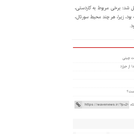
ک تبدیل شد: برخی مربوط به کاردستی،
بود، زیرا، هر چند محیط سورئال،
د.
 از جرارد
اه