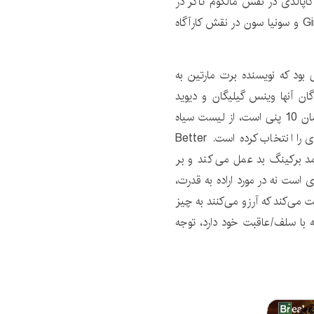
 نقش بتی دریپر در فیلم Mad Men، پیتر کاپالدی در نقش مالکوم تاکر در
The Thick Of It، لنا دانهام در نقش هانا هوروات در Girls و سونیا سون در نقش کارآگاه
بود که نویسنده برت مارتین به
ان آنها وینس گیلیگان و دیوید
چیس داد. با این حال، دیگر غیر متعارف نیست، ضدقهرمان 10 پنی است، از لیست سیاه
گرفته تا واعظ و نارکوس. در این میان گیلیگان راه دیگری را انتخاب کرده است. Better
 درآمد برکینگ بد عمل می کند و بر
است نه در مورد اراده به قدرت،
ت می‌کند که آرزو می‌کنند به چیز
که با سلف/عاقبت خود دارد، توجه