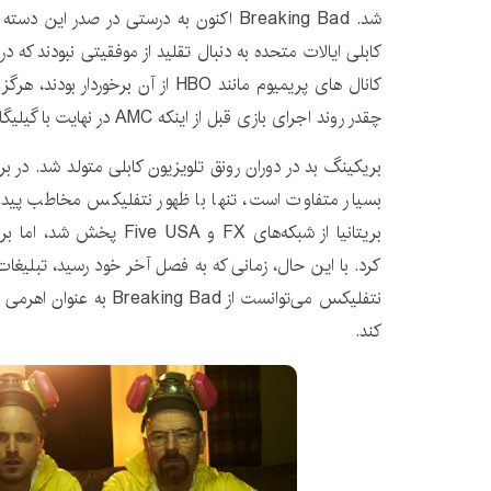
شد. Breaking Bad اکنون به درستی در صدر ای
کابلی ایالات متحده به دنبال تقلید از موفقیتی نبودند که در
کانال های پریمیوم مانند HBO از آن برخو
چقدر روند اجرای بازی قبل از اینکه AMC در نهایت با گیلیگان موافقت کرد، نمایش را بسازد).
بریکینگ بد در دوران رونق تلویزیون کابلی متولد شد. در ب
بسیار متفاوت است، تنها با ظهور نتفلیکس مخاطب پیدا 
بریتانیا از شبکه‌های FX و SA
کرد. با این حال، زمانی که به فصل آخر خود رسید، تبلیغات 
نتفلیکس می‌توانست از king Bad
کند.