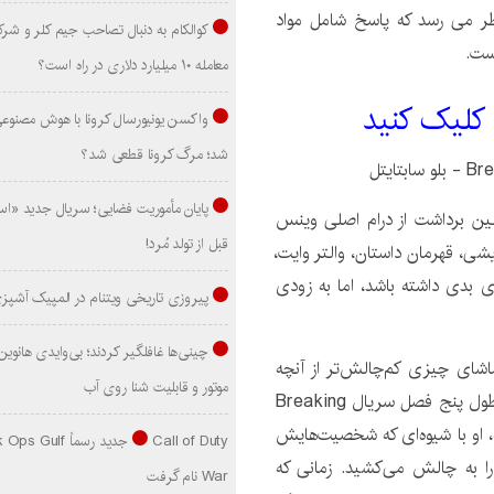
ظر می رسد که پاسخ شامل مواد
کوالکام به دنبال تصاحب جیم کلر و شر
است.
معامله ۱۰ میلیارد دلاری در راه است؟
 کليک کنيد
واکسن یونیورسال کرونا با هوش مصنوع
شد؛ مرگ کرونا قطعی شد؟
پایان مأموریت فضایی؛ سریال جدید «است
لین برداشت از درام اصلی وینس
قبل از تولد مُرد!
شی، قهرمان داستان، والتر وایت،
ی بدی داشته باشد، اما به زودی
پیروزی تاریخی ویتنام در المپیک آشپز
اشای چیزی کم‌چالش‌تر از آنچه
موتور و قابلیت شنا روی آب
بودید، هستید، اولین مورد از بسیاری از گیلیگان بود. او در طول پنج فصل سریال Breaking
مه، او با شیوه‌ای که شخصیت‌هایش
Call of Duty جدید رسماً lf
ه را به چالش می‌کشید. زمانی که
War نام گرفت