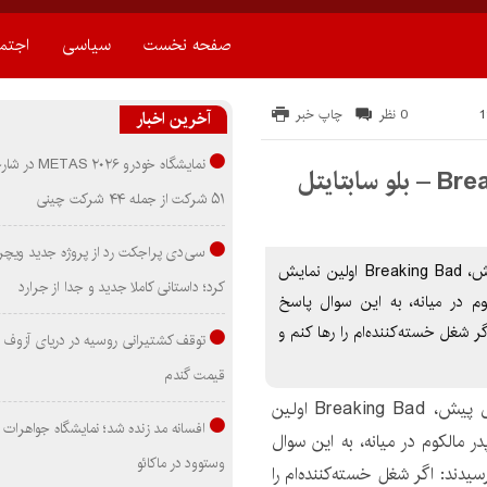
صفحه نخست
سیاسی
اجتم
0 نظر
چاپ خبر
آخرین اخبار
نمایشگاه خودرو ۰۲۶
۵۱ شرکت از جمله ۴۴ شرکت چینی
سی‌دی پراجکت رد از پروژه جدید ویچر 
دانلود زیرنویس سریال Breaking Bad 2008 ده سال پیش، Breaking Bad اولین نمایش
کرد؛ داستانی کاملا جدید و جدا از جرارد
وم در میانه، به این سوال پاسخ
ر شغل خسته‌کننده‌ام را رها کنم و
توقف کشتیرانی روسیه در دریای آزوف
قیمت گندم
ده سال پیش، Breaking Bad اولین
افسانه مد زنده شد؛ نمایشگاه جواهرات 
 مالکوم در میانه، به این سوال
وستوود در ماکائو
یدند: اگر شغل خسته‌کننده‌ام را