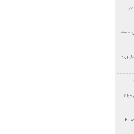
کتش؛
ی ساخته
ار وارز»
ی
چینی‌ها غافلگیر کردند؛ بی‌وایدی هانوین ۸ با ۴
Black Ops Gu