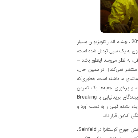
در سال 2018، چشم انداز تلویزیون بسیار
نون به یک سیل تبدیل شده است،
 به نظر می‌رسد اینطور باشد –
ا منتشر نمی‌کند). در همین حال،
ماشای ما داشته است، به‌طوری‌که
، و پرخوری جعبه‌ها یک تمرین
رایج و تشویق‌شده است. بینگینگ راهی بود که بسیاری از بینندگان بریتانیایی با Breaking
یده نشده قبلی را به دست آورد و
 آنلاین قرار داد.
جیسون الکساندر در نقش جورج کوستانزا در Seinfeld،