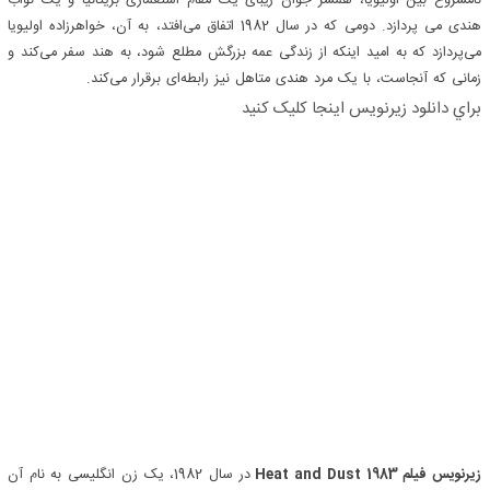
نامشروع بین اولیویا، همسر جوان زیبای یک مقام استعماری بریتانیا و یک نواب
هندی می پردازد. دومی که در سال 1982 اتفاق می‌افتد، به آن، خواهرزاده اولیویا
می‌پردازد که به امید اینکه از زندگی عمه بزرگش مطلع شود، به هند سفر می‌کند و
زمانی که آنجاست، با یک مرد هندی متاهل نیز رابطه‌ای برقرار می‌کند.
براي دانلود زيرنويس اينجا کليک کنيد
زیرنویس فیلم Heat and Dust 1983
در سال 1982، یک زن انگلیسی به نام آن