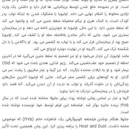
داشتن پسری به اندازه او بلوند است. نواب شک ندارد که او پدر است و در شادی
است. او در بحبوحه خلع شدن توسط بریتانیایی ها قرار دارد و داشتن یک وارث
نژادی مخلوط را انتقام نهایی می داند. اولیویا با مشکوک شدن به اینکه نواب پدر
کودک است، با کمک هری و بیگم مخفیانه سقط جنین می کند و وانمود می کند
که سقط جنین دارد. با این حال، اولیویا به خونریزی ادامه می دهد و در بیمارستان
بستری می شود، جایی که دکتر ساندرز بلافاصله حقه او را کشف می کند. اولیویا
صبح زود از بیمارستان فرار می کند و با نواب به کشمیر می رود. او داگلاس را با دل
شکسته ترک می کند، اگرچه او در نهایت دوباره ازدواج می کند.
مانند اولیویا، آن باردار می‌شود و او نیز تصمیم به سقط جنین می‌گیرد اما در آخرین
لحظه از تصمیم خود عقب‌نشینی می‌کند. رژیم غذایی هندی باعث می شود که Chid
بیمار شود و او به ایالات متحده بازگردد. آنه نیز گرما و غبار ساتیپور را پشت سر می
گذارد. او به کوه‌های برفی کشمیر سفر می‌کند، جایی که اولیویا آخرین سال‌های
زندگی‌اش را در خلوت گذراند و نواب به ندرت از آن دیدن می‌کرد. آنه قصد دارد
فرزندش را در بیمارستانی نزدیک به دنیا بیاورد.
گرما و غبار بر اساس رمانی نوشته روث پراور جابولا ساخته شده است که در سال
1975 برنده جایزه بوکر شد. فیلمنامه این فیلم توسط خود نویسنده نوشته شده
است.
جابولا هنگام نوشتن فیلمنامه اتوبیوگرافی یک شاهزاده خانم (1975) که موضوعی
مشابه داشت، Heat and Dust را برنامه ریزی کرد. این رمان همچنین تحت تأثیر