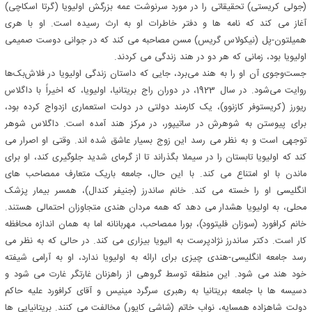
(جولی کریستی) تحقیقاتی را در مورد سرنوشت عمه بزرگش اولیویا (گرتا اسکاچی)
آغاز می کند که نامه ها و دفتر خاطرات او به ارث رسیده است. او با هری
همیلتون-پل (نیکولاس گریس) مسن مصاحبه می کند که در جوانی دوست صمیمی
اولیویا بود، زمانی که هر دو در هند زندگی می کردند.
جست‌وجوی آن او را به هند می‌برد، جایی که داستان زندگی اولیویا در فلاش‌بک‌ها
روایت می‌شود. در سال 1923، در دوران راج بریتانیا، اولیویا، که اخیراً با داگلاس
ریورز (کریستوفر کازنوو)، یک کارمند دولتی در دولت استعماری ازدواج کرده بود،
برای پیوستن به شوهرش در ساتیپور، در مرکز هند آمده است. داگلاس شوهر
توجهی است و به نظر می رسد این زوج بسیار عاشق شده اند. وقتی او اصرار می
کند که اولیویا تابستان را در سیملا بگذراند تا از گرمای شدید جلوگیری کند، او برای
ماندن با او امتناع می کند. با این حال، جامعه باریک متعارف ممصاحب های
انگلیسی او را خسته می کند. خانم ساندرز (جنیفر کندال)، همسر بیمار پزشک
محلی، به اولیویا هشدار می دهد که همه مردان هندی متجاوزان احتمالی هستند.
خانم کرافورد (سوزان فلیتوود)، بورا ممصاحب، مهربانانه اما به همان اندازه محافظه
کار است. دکتر ساندرز نژادپرست به الیویا بیزاری می کند. در حالی که به نظر می
رسد جامعه انگلیسی-هندی چیزی برای ارائه به اولیویا ندارد، او به آرامی شیفته
خود هند می شود. این منطقه توسط گروهی از راهزنان غارتگر غارت می شود و
دسیسه ها با جامعه بریتانیا به رهبری سرگرد مینیس و آقای کرافورد علیه حاکم
دولت شاهزاده همسایه، نواب خاتم (شاشی کاپور) مخالفت می کنند. بریتانیایی ها