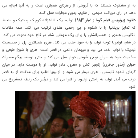
به او مشکوک هستند که با گروهی از راهزنان همبازی است و به آنها اجازه می
دهد در ازای دریافت سهمی از غنایم، بدون مجازات عمل کنند.
دانلود زیرنویس فیلم گرما و غبار 1983
نواب، یک شاهزاده کوچک رمانتیک و منحط
که تمایز بریتانیا را با شکوه و بی رحمی هندی ترکیب می کند، همه مقامات
انگلیسی-هندی و همسرانشان را برای یک مهمانی شام در کاخ خود دعوت می کند.
در شام، اولیویا توجه نواب را به خود جلب می کند. هری همیلتون پل از صمیمیت
نزدیک با نواب لذت می برد و میهمان دائمی در قصر است. هری با شوخ طبعی و
جذابیت خود به عنوان نوعی شوخی دربار عمل می کند و حتی توسط بیگم مسارات
جهان (مدور جافری) زنجیر کش و مغرور، مادر نواب، او را دوست دارد. در میان
گرمای شدید تابستان، هری بیمار می شود و اولیویا اغلب برای ملاقات او به قصر
نواب می آید. نواب به راحتی اولیویا را اغوا می کند و درگیر یک رابطه نامشروع می
شود.