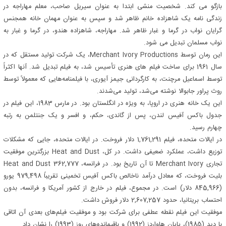
بازگو می کند. شخصیت منشی ابتدا به عنوان سیریل صاحب، معلم مهاراجه در
زندگی نامه یک شاهزاده خانم ظاهر شد و سپس به عنوان مهمان خانه همجنس
گرایان نواب در گرما و غبار ظاهر شد. مهاراجه، شاهزاده هندو، در گرما و غبار به
نواب مسلمان تبدیل می شود.
این رمان توسط Merchant Ivory Productions، یک شرکت تولید مستقل که در
سال 1961 برای ساخت فیلم های هنری تأسیس شد، به فیلم تبدیل شد. آنها اکثراً
توسط اسماعیل مرچنت، به کارگردانی جیمز آیوری، با فیلمنامه‌هایی که معمولاً توسط
روث پراور جابوالا نوشته می‌شد، تولید می‌شدند.
این یک خانه هنری در اروپا، به ویژه در انگلستان بود. در مارس 1983، این فیلم در
جدول باکس آفیس لندن، پس از گاندی، حکم، و افسر و یک جنتلمن به رتبه
چهارم رسید.
در ایالات متحده، فیلم 1,761,291 دلار فروخت. در ایالات متحده، جایی که مشکلات
توزیع داشت، عملکرد ضعیفی داشت. در کل، Heat and Dust بزرگترین موفقیت
تجاری Merchant Ivory تا آن تاریخ بود. در فرانسه، Heat and Dust 362,777
بلیت فروخت، که معادل درآمد ناخالص باکس آفیس تخمینی تقریباً 979,498 یورو
(845,966 دلار) است. در مجموع، فیلم در خارج از کشور آمریکا و فرانسه، بدون
احتساب بریتانیا، حدود 2,607,257 دلار فروش داشت.
موفقیت این فیلم نقطه عطفی برای شرکت بود و موفقیت فیلم‌های بعدی آن اتاقی
با دید (1985)، پایان هاواردز (1992) و باقیمانده‌های روز (1993) را نشان داد.