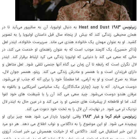
زیرنویس Heat and Dust 1983
به دنبال اولیویا، آن به ساتیپور می‌آید تا در
همان محیطی زندگی کند که بیش از پنجاه سال قبل داستان اولیویا را به تصویر
کشید. او به عنوان مهمان یک خانواده هندی می ماند. سرپرست خانواده، ایندر لعل
(ذاکر حسین)، یک کارمند مودب است که به عنوان راهنمای او خدمت می کند، در
حالی که سعی می کند با دنیایی که اولیویا زندگی می کرد ارتباط برقرار کند. ایندر
لال نگران است که رابطه تا آن زمان بی گناه آنها جنسی تلقی شود. لعل متاهل و
دارای فرزندان است و با همسر و مادرش زندگی می کند. ریتو، همسر جوان لال،
مبتلا به صرع است و او به آرامی، اما مطمئناً خود را برای آنه که جذب او می‌شود،
دوست می‌دارد. آنه با چید (چارلز مک‌کاگان)، یک سانیاسی آمریکایی و بالقوه به
عرفان هندو دوست می‌شود. چید سعی می کند آن را با شیطنت های خود اغوا
کند، اما او قاطعانه از پیشرفت های جنسی او رد می کند و در عین حال به ایندر لال
نزدیک تر می شود. در نهایت، آن لال را به تخت خود دعوت می کند.
زیرنویس فیلم گرما و غبار 1983
وقتی اولیویا باردار می شود همه چیز برای او
پیچیده می شود. او این موضوع را به داگلاس و نواب اطلاع می دهد. هر دو مرد
از این خبر استقبال می کنند. داگلاس که از خیانت همسرش بی خبر است، آرزوی