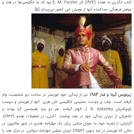
کتاب «گذری به هند» (1924) اثر E. M. Forster بود که به انگلیسی‌ها در هند و
عوامل فرهنگی جداکننده آنها از بومیان این کشور می‌پردازد.[5]
زیرنویس گرما و غبار 1983
نیز از زندگی خود فورستر در ساخت دو شخصیت وام
گرفته است: نواب و دوست صمیمی انگلیسی اش هری. آنها از فورستر و دوست
کوچکترش J. R. Ackerley الهام گرفتند. هر دو مرد همجنس گرا بودند و
خاطراتی از دوران زندگی خود در هند نوشتند. آکرلی، در تعطیلات هندو (1932)،
گزارشی از تجربه خود به عنوان منشی برای یک مهاراجه هندی در شهر چاتارپور، در
حالی که فورستر در تپه دیوی (1953) دوران منشی مهاراجه دیواس، در مرکز هند را