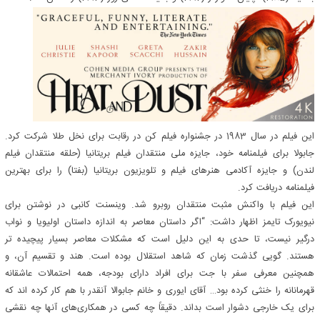
این فیلم در سال
1983
در جشنواره فیلم کن در رقابت برای نخل طلا شرکت کرد.
جابولا برای فیلمنامه خود، جایزه ملی منتقدان فیلم بریتانیا (حلقه منتقدان فیلم
لندن) و جایزه آکادمی هنرهای فیلم و تلویزیون بریتانیا (بفتا) را برای بهترین
فیلمنامه دریافت کرد.
این فیلم با واکنش مثبت منتقدان روبرو شد. وینسنت کانبی در نوشتن برای
نیویورک تایمز اظهار داشت: “اگر داستان معاصر به اندازه داستان اولیویا و نواب
درگیر نیست، تا حدی به این دلیل است که مشکلات معاصر بسیار پیچیده تر
هستند. گویی گذشت زمان که شاهد استقلال بوده است. هند و تقسیم آن، و
همچنین معرفی سفر با جت برای افراد دارای بودجه، همه احتمالات عاشقانه
قهرمانانه را خنثی کرده بود… آقای ایوری و خانم جابوالا آنقدر با هم کار کرده اند که
برای یک خارجی دشوار است بداند. دقیقاً چه کسی در همکاری‌های آنها چه نقشی