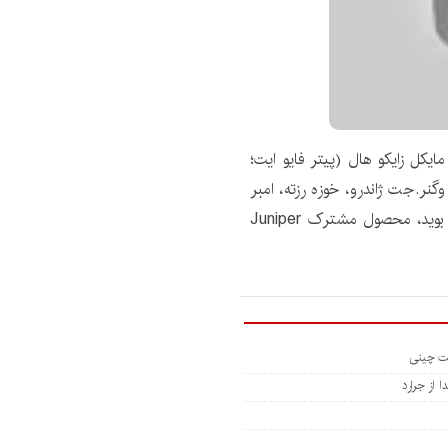
ایکل زایکو هال (پیتر فایو ایت؛
گنر.جت ژاندرو، خوزه رزته، امبر
گاستون، کلیف فلاورز، نیکلاس فابریو، بیلی اونز و سوزی بوید، محصول مشترک Juniper
 از جرارد