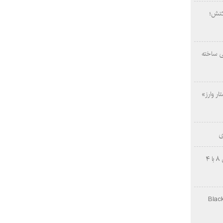
کتش؛
ی ساخته
ار وارز»
ی
چینی‌ها غافلگیر کردند؛ بی‌وایدی هانوین ۸ با ۴
Black Ops Gu