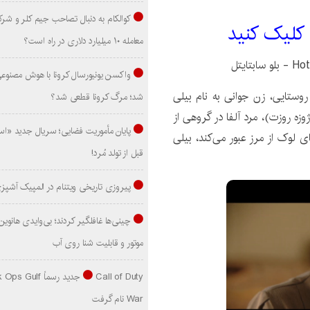
کوالکام به دنبال تصاحب جیم کلر و شر
 کليک کنيد
معامله ۱۰ میلیارد دلاری در راه است؟
واکسن یونیورسال کرونا با هوش مصنوع
وستایی، زن جوانی به نام بیلی
شد؛ مرگ کرونا قطعی شد؟
روزت)، مرد آلفا در گروهی از
پایان مأموریت فضایی؛ سریال جدید «است
لوک از مرز عبور می‌کند، بیلی
قبل از تولد مُرد!
پیروزی تاریخی ویتنام در المپیک آشپز
موتور و قابلیت شنا روی آب
Call of Duty جدید رسماً lf
War نام گرفت