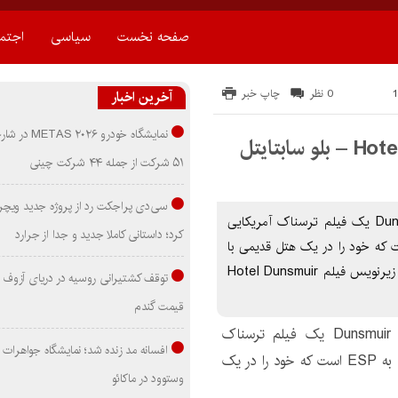
صفحه نخست
سیاسی
اجتم
0 نظر
چاپ خبر
آخرین اخبار
نمایشگاه خودرو ۰۲۶
۵۱ شرکت از جمله ۴۴ شرکت چینی
سی‌دی پراجکت رد از پروژه جدید ویچر 
دانلود زیرنویس فیلم Hotel Dunsmuir 2022 هتل Dunsmuir یک فیلم ترسناک آمریکایی
کرد؛ داستانی کاملا جدید و جدا از جرارد
 است که در مورد زن جوان مبتلا به ESP است که خود را در یک هتل قدیمی با
حضور شوم می بیند. براي دانلود زيرنويس اينجا کليک کنيد زیرنویس فیلم Hotel Dunsmuir
توقف کشتیرانی روسیه در دریای آزوف
قیمت گندم
هتل Dunsmuir یک فیلم ترسناک
افسانه مد زنده شد؛ نمایشگاه جواهرات 
آمریکایی محصول 2022 است که در مورد زن جوان مبتلا به ESP است که خود را در یک
وستوود در ماکائو