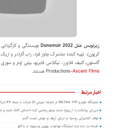
زیرنویس هتل Dunsmuir 2022
نویسندگی و کارگردانی م
کریون). تهیه کننده مشترک چاوز فرد، راب گاردنر و اریک و
Ascent Films
Productions-
هستند.
اخبار مرتبط
نمایشگاه خودرو METAS ۲۰۲۶ در شارجه؛ میزبان ۵۱ شرکت از جمله ۴۴ شرکت چینی
سی‌دی پراجکت رد از پروژه جدید ویچر رونمایی کرد؛ داستانی کاملا جدید و جدا
توقف کشتیرانی روسیه در دریای آزوف و جهش قیمت گندم
افسانه مد زنده شد؛ نمایشگاه جواهرات ویوین وستوود در ماکائو