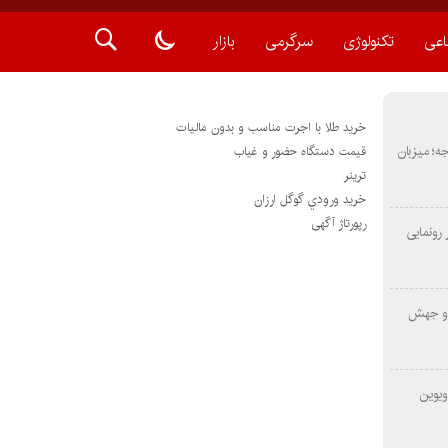
اعی
تکنولوژی
سرگرمی
بازار
خرید طلا با اجرت مناسب و بدون مالیات
METAS ۲ در شارجه؛ میزبان
قیمت دستگاه حضور و غیاب
ترينر
خريد ورودي گوگل ارزان
رپورتاژ آگهی
رونمایی
 و جهش
ویوین