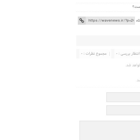
اه
انتظار بررسی : 0
مجموع نظرات : 0
واهد شد.
د.