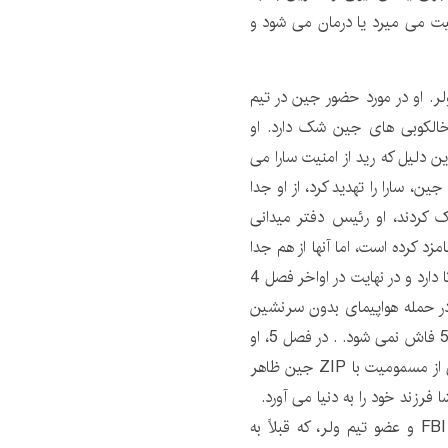
میت می میرد یا درمان می شود و
د، مامور ویژه FBI و عضو تیم ولر. او در مورد حضور جین در تیم
 خالکوبی های جین شک دارد. او
ین دلیل که رید از امنیت سارا می
، سارا را تهدید کرد، از او جدا
را ترک کردند، او رئیس دفتر میدانی
مزد کرده است، اما آنها از هم جدا
می شوند. او همچنین احساسات عاشقانه ای نسبت به زاپاتا دارد و در نهایت در اواخر فصل 4
در حمله هواپیمای بدون سرنشین
در پایان فصل 4 کشته می شود. این تا قبل از پخش فصل 5 فاش نمی شود. . در فصل 5، او
در فلش بک ها و در پایان سریال به عنوان یک توهم ناشی از مسمومیت با ZIP جین ظاهر
زند خود را به دنیا می آورد.
آدری اسپارزا در نقش ناتاشا “تاشا” زاپاتا، یک مامور ویژه FBI و عضو تیم ولر، که قبلاً به