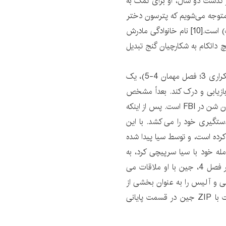
 از گذشت دو سال، او برای کمک به
متوجه می‌شویم که پترسون دختر
بیل نای (که به عنوان خودش به عنوان مهمان حضور داشت) است.[10] نام خانوادگی مادرش
سریال، پس از اخراج تیم از FBI، او و ریچ داتکام به شکارچیان گنج تبدیل
Ukweli Roach در نقش رابرت بوردن (فصل 1-2؛ فصل تکراری 3؛ فصل مهمان 4-5)، یک
 را بازیابی و درک کند. بعداً مشخص
شد که او نایجل تورنتون، یک پزشک سابق و یک خال طوفان شن در FBI است. پس از اینکه
دستگیری خود را می کشد. با این
 جعل کرده است، و توسط سیا پیدا شده
مله خود با سیا سرپیچی کرد، به
عنوان عدالت برای خیانت به پترسون به زندان می رود. در فصل 4، جین با او ملاقات می
 و آلیس را به عنوان بخشی از
خود بپذیرد. او بعداً به عنوان یک توهم ناشی از مسمومیت با ZIP جین در قسمت پایانی