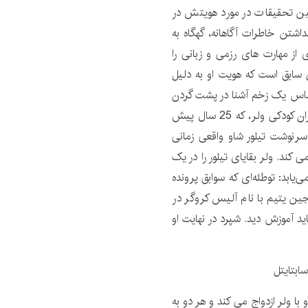
حین تحقیقات در مورد هویتش در
 علیرغم نداشتن خاطرات آگاهانه، گهگاه به
ز مهارت های رزمی و زبانی را
 سابق است که هویت او به دلیل
ساس یک زخم آشنا در پشت گردن
و آزمایش DNA به عنوان تیلور شاو، همسایه و دوست دوران کودکی ولر، که 25 سال پیش
سرنوشت تیلور شاو واقعی زمانی
 کند. ولر بقایای تیلور را در یک
ی‌یابد: توطئه‌ای که سوابق پرونده
ایج آزمایش DNA را تغییر داد. جین یتیم با نام آلیس کروگر در
ید آموزش دید. شپرد در نهایت او
شروع فصل 3، او با ولر ازدواج می کند و هر دو به