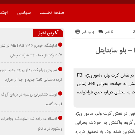
صفحه نخست
سیاسی
اجتم
0 نظر
چاپ خبر
آخرین اخبار
نمایشگاه خودرو ۰۲۶
۵۱ شرکت از جمله ۴۴ شرکت چینی
سی‌دی پراجکت رد از پروژه جدید ویچر 
دانلود زیرنویس سریال Blindspot 2015 سالیوان استاپلتون در نقش کرت ولر، مامور ویژه FBI
کرد؛ داستانی کاملا جدید و جدا از جرارد
در دفتر میدانی نیویورک. در فصل 1، به عنوان رئیس گروه واکنش به حوادث بحرانی FBI، زمانی
 به تحقیق درباره جین فراخوانده
توقف کشتیرانی روسیه در دریای آزوف
قیمت گندم
تون در نقش کرت ولر، مامور ویژه
افسانه مد زنده شد؛ نمایشگاه جواهرات 
 در فصل 1، به عنوان رئیس گروه واکنش به حوادث بحرانی
وستوود در ماکائو
الکوبی شده بود، به تحقیق درباره