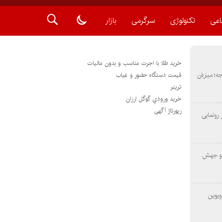
اعی
تکنولوژی
سرگرمی
بازار
خرید طلا با اجرت مناسب و بدون مالیات
METAS ۲ در شارجه؛ میزبان
قیمت دستگاه حضور و غیاب
ترينر
خريد ورودي گوگل ارزان
رپورتاژ آگهی
رونمایی
 و جهش
ویوین