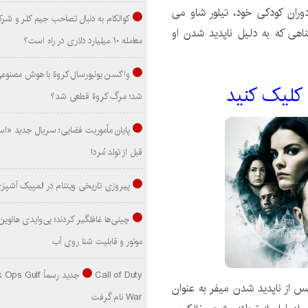
ران کودکی خود، تیلور شاو می
کوالکام به دنبال تصاحب جیم کلر و شر
ناهی که به دلیل ناپدید شدن او
معامله ۱۰ میلیارد دلاری در راه است؟
واکسن یونیورسال کرونا با هوش مصنوع
 کليک کنيد
شد؛ مرگ کرونا قطعی شد؟
پایان مأموریت فضایی؛ سریال جدید «است
قبل از تولد مُرد!
پیروزی تاریخی ویتنام در المپیک آشپز
موتور و قابلیت شنا روی آب
Call of Duty جدید رسماً lf
ن فصل 1، او پس از ناپدید شدن میفر به عنوان
War نام گرفت