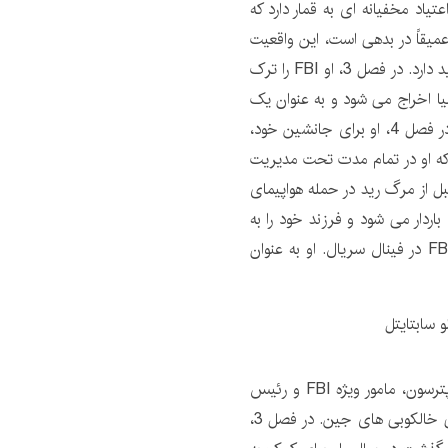
پلیس نیویورک در ناحیه 96 بود. او اعتیاد مخفیانه ای به قمار دارد که
یقاً در بدهی است، این واقعیت
را از همکارانش نیز پنهان می کند. او احساساتی نسبت به رید دارد. در فصل 3، او FBI را ترک
سیا اخراج می شود و به عنوان یک
فیکسر برای بلیک کرافورد کار می کند. پس از مرگ بلیک در فصل 4، او برای جانشین خود،
 که او در تمام مدت تحت مدیریت
کار کرده است. در فصل 5، او کمی قبل از مرگ رید در حمله هواپیمای
باردار می شود و فرزند خود را به
عنوان یک مادر مجرد بزرگ می کند. بعد از اخراج تیم از FBI در فینال سریال. او به عنوان
اشلی جانسون در نقش پترسون، مامور ویژه FBI و رئیس
واحد علوم پزشکی قانونی FBI، مسئول مطالعه و شناسایی خالکوبی های جین. در فصل 3،