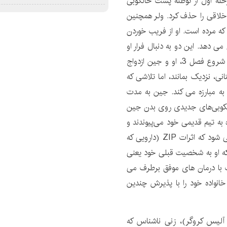
له اول از توطئه پشت خالکوبی
خلاقی را حذف کرد. ولر همچنین
که مرده است. او از فریب خوردن
ی دهد. این دو به دنبال فرار او
به آرامی رابطه خود را از ابتدا در فصل 2 بازسازی کردند. در شروع فصل 3، او و جین ازدواج
انی، نزدیک بمانند، اما تلاشی که
 به مبارزه می کند. جین به مدت
خالکوبی‌های جدیدی روی بدن جین
ه به تیم قدیمی خود می‌پیوندند و
سعی می‌کنند رومن را پیدا کنند. در فصل 4، او متوجه می شود که اثرات ZIP (دارویی که
که او به شخصیت قبلی خود یعنی
ت با درمان های موفق برطرف می
 خانواده خود را با پذیرش چندین
آلیس کروگر)، زنی ناشناس که