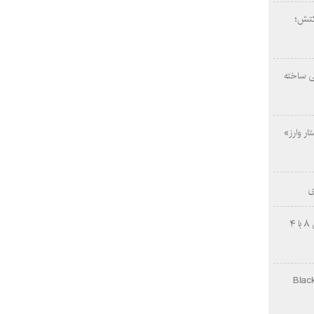
کتش؛
ی ساخته
ار وارز»
ی
چینی‌ها غافلگیر کردند؛ بی‌وایدی هانوین ۸ با ۴
Black Ops Gu