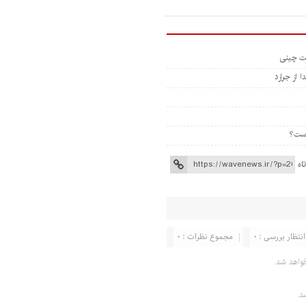
 از جرارد
اه
انتظار بررسی : 0
مجموع نظرات : 0
واهد شد.
د.