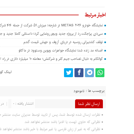
اخبار مرتبط
نمایشگاه خودرو METAS ۲۰۲۶ در شارجه؛ میزبان ۵۱ شرکت از جمله ۴۴ شرکت چینی
سی‌دی پراجکت رد از پروژه جدید ویچر رونمایی کرد؛ داستانی کاملا جدید و جدا
توقف کشتیرانی روسیه در دریای آزوف و جهش قیمت گندم
افسانه مد زنده شد؛ نمایشگاه جواهرات ویوین وستوود در ماکائو
کوالکام به دنبال تصاحب جیم کلر و شرکتش؛ معامله ۱۰ میلیارد دلاری در راه است؟
لینک کوت
برچسب ها :
ناموجود
ارسال نظر شما
انتشار یافته : 0
در 
نظرات ارسال شده توسط شما، پس از تایید توسط مدیران سایت منتشر خ
نظراتی که حاوی تهمت یا افترا باشد منتشر نخواهد شد.
نظراتی که به غیر از زبان فارسی یا غیر مرتبط با خبر باشد منتشر نخواهد ش