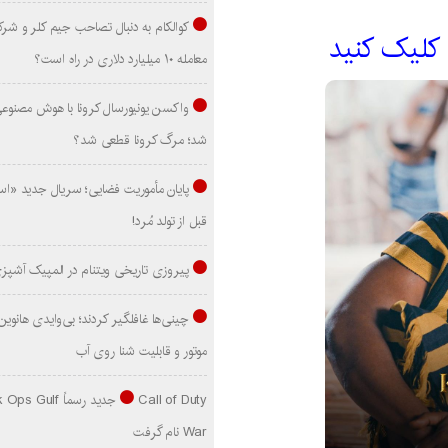
کوالکام به دنبال تصاحب جیم کلر و شر
 کليک کنيد
معامله ۱۰ میلیارد دلاری در راه است؟
واکسن یونیورسال کرونا با هوش مصنوع
شد؛ مرگ کرونا قطعی شد؟
پایان مأموریت فضایی؛ سریال جدید «است
قبل از تولد مُرد!
پیروزی تاریخی ویتنام در المپیک آشپز
موتور و قابلیت شنا روی آب
Call of Duty جدید رسماً lf
War نام گرفت