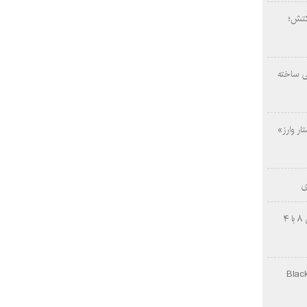
کتش؛
ی ساخته
ار وارز»
ی
چینی‌ها غافلگیر کردند؛ بی‌وایدی هانوین ۸ با ۴
Black Ops Gu