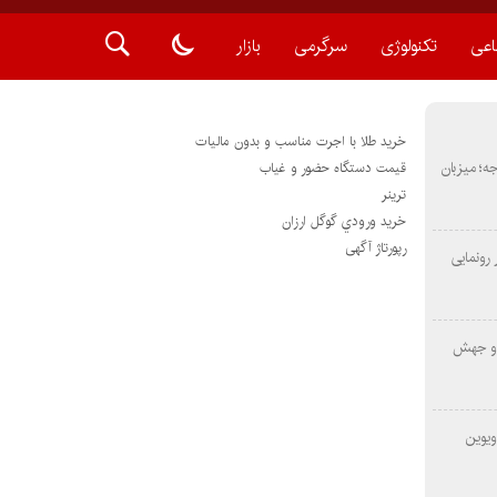
اعی
تکنولوژی
سرگرمی
بازار
خرید طلا با اجرت مناسب و بدون مالیات
METAS ۲ در شارجه؛ میزبان
قیمت دستگاه حضور و غیاب
ترينر
خريد ورودي گوگل ارزان
رپورتاژ آگهی
رونمایی
 و جهش
ویوین