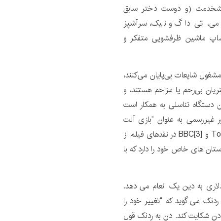
ومی، پیشخدمت (و دوست دختر سابق
می، تی داگ و نیک، سرآشپز
یشاپ ماشین ظرفشویی متفکر و
شغول شایعات بی‌پایان می‌کنند،
تریان بی‌رحم یا مزاحم هستند، و
دستگاه تناسلی به همکار است
ر غیررسمی به عنوان “بازی آلت
تناسلی” در برخی از نقدهای فیلم، از جمله Toronto Star[2] و BBC[3] در نقدهای فیلم از
ت و داستان های خاص خود را دارد که با
واخر شب، یک مشتری ردنک برای یک سفارش 35 دلاری به دین یک انعام می دهد.
ردنک می گوید که “تغییر خود را
دن شکایت کند. دن به ردنک قول