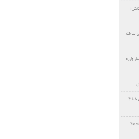
کتش؛
ی ساخته
ار وارز»
ی
چینی‌ها غافلگیر کردند؛ بی‌وایدی هانوین ۸ با ۴
Black Ops Gu