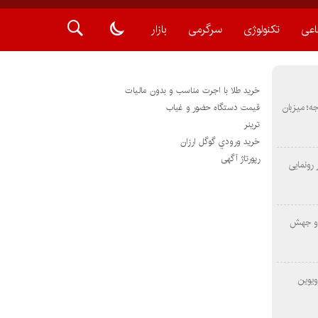
اعی
تکنولوژی
سرگرمی
بازار
خرید طلا با اجرت مناسب و بدون مالیات
METAS ۲ در شارجه؛ میزبان
قیمت دستگاه حضور و غیاب
ترينر
خريد ورودي گوگل ارزان
رپورتاژ آگهی
رونمایی
 و جهش
ویوین