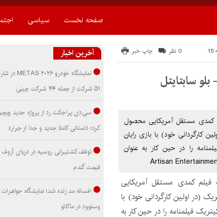
صفحه نخست
سیاسی
اجتم
0 نظر
چاپ خبر
آخرین اخبار
نمایشگاه خودرو ۰۲۶
۵۱ شرکت از جمله ۴۴ شرکت چینی
سی‌دی پراجکت رد از پروژه جدید ویچر 
Waiti انتظار… یک فیلم کمدی مستقل آمریکایی محصول
کرد؛ داستانی کاملا جدید و جدا از جرارد
اولین کارگردانی خود) با بازی رایان
منامه را در حین کار به عنوان
توقف کشتیرانی روسیه در دریای آزوف
قیمت گندم
یلم کمدی مستقل آمریکایی
افسانه مد زنده شد؛ نمایشگاه جواهرات 
ک کیتریک (در اولین کارگردانی خود) با
وستوود در ماکائو
تریک فیلمنامه را در حین کار به