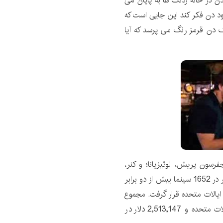
 در خانه ردنک ها به پایان می
ود دن فکر کند این جایی است که
ک دن قرمز رنگ می پرسد که آیا
فرسون پریش، لوئیزیانا؛ و کنر،
لوئیزیانا. این فیلم در آخر هفته افتتاحیه با 6,021,106 دلار در 1652 سینما بیش از دو برابر
یالات متحده قرار گرفت. مجموع
ناخالص آن 18,637,690 دلار با 16,124,543 دلار در ایالات متحده و 2,513,147 دلار در