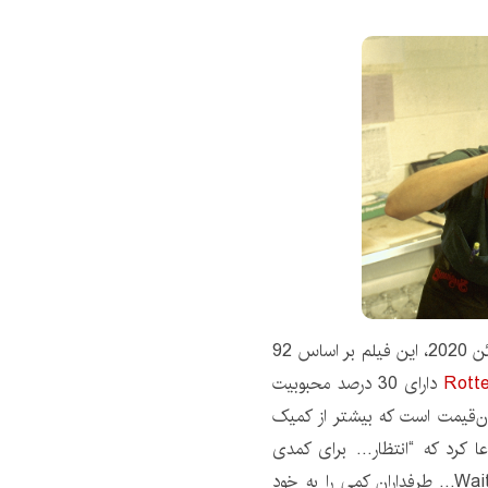
انتظار… نقدهای متفاوت تا عمدتاً منفی دریافت کرد. از ژوئن 2020، این فیلم بر اساس 92
Rott
دارای 30 درصد محبوبیت
ن‌قیمت است که بیشتر از کمیک
را به فیلم داد و ادعا کرد که “انتظار… برای کمدی
مالیخولیایی است”. با وجود نقدهای منفی منتقدان، Waiting… طرفداران کمی را به خود