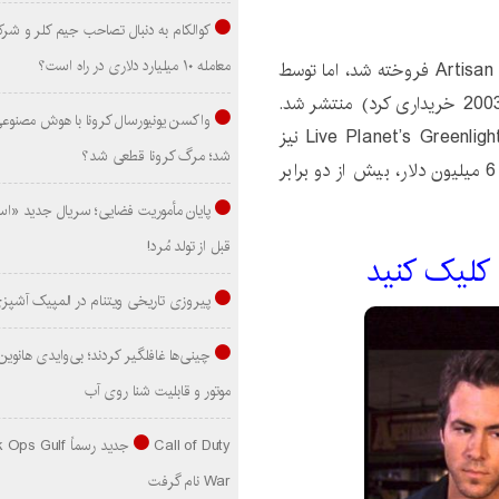
کوالکام به دنبال تصاحب جیم کلر و شر
معامله ۱۰ میلیارد دلاری در راه است؟
فیلمنامه ابتدا در یک قرارداد سینمایی به Artisan Entertainment فروخته شد، اما توسط
Lions Gate Entertainment (که Artisan را در سال 2003 خریداری کرد) منتشر شد.
واکسن یونیورسال کرونا با هوش مصنوع
تهیه کنندگان کریس مور و جف بالیس از شهرت پروژه Live Planet’s Greenlight نیز
شد؛ مرگ کرونا قطعی شد؟
متوجه این پروژه شدند و کمک کردند. این فیلم بیش از 6 میلیون دلار، بیش از دو برابر
پایان مأموریت فضایی؛ سریال جدید «است
قبل از تولد مُرد!
 کليک کنيد
پیروزی تاریخی ویتنام در المپیک آشپز
موتور و قابلیت شنا روی آب
Call of Duty جدید رسماً lf
War نام گرفت