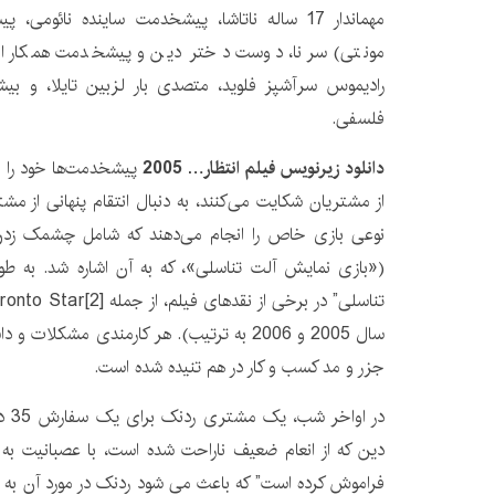
مهماندار 17 ساله ناتاشا، پیشخدمت ساینده نائ
مونتی) سرنا، دوست دختر دین و پیشخدمت همکار ا
رادیموس سرآشپز فلوید، متصدی بار لزبین تایلا، و ب
فلسفی.
دانلود زیرنویس فیلم انتظار… 2005
پیشخدمت‌ها خود را م
از مشتریان شکایت می‌کنند، به دنبال انتقام پنهانی از مش
نوعی بازی خاص را انجام می‌دهند که شامل چشمک زدن 
(«بازی نمایش آلت تناسلی»، که به آن اشاره شد. به طو
سال 2005 و 2006 به ترتیب). هر کارمندی مشکلا
جزر و مد کسب و کار در هم تنیده شده است.
در ا
دین که از انعام ضعیف ناراحت شده است، با عصبانیت به 
فراموش کرده است” که باعث می شود ردنک در مورد آن به 