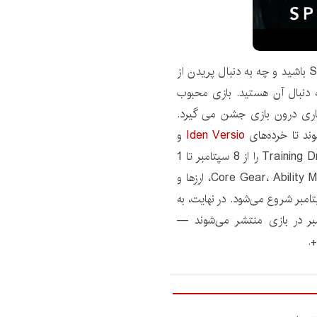
چه از طرفداران قدیمی Star Wars: Galaxy of Heroes باشید و چه به دنبال پریدن از
 دنبال آن هستید. بازی محبوب
حصاری درون بازی جشن می گیرد.
وند تا خرده‌های
Iden Versio
و
جوایز اضافی مانند Ability Materials، Credits و Training Droids را از 8 سپتامبر تا 1
اکتبر دریافت کنند. به سطح 5 ستاره و همچنین Core Gear، Ability Materials، ارزها و
سال می شود. این فروش محدود در تاریخ 14 سپتامبر شروع می‌شود. در نهایت، به
 قطعات Cassian Andor در 21 سپتامبر در بازی منتشر می‌شوند —
.