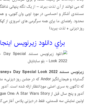
که می توانند از آن لذت ببرند – از یک نگاه پنهانی غافلگی
مستندی آشکار و احساسی در مورد اوبی وان کنوبی، و هم
محدود. راهنمای ما برای همه سرگرمی های امروزی از کهکشا
روز دیزنی + لذت ببرید!
براي دانلود زيرنويس اينجا
زیرنویس مستند Andor: A Disney+ Day Special Look 2022
گسترده و هیجان‌انگیز Andor که در جشن
که تاکنون به سری اصلی موردانتظار ارائه شده است. آندور ب
اولین نمایش سه قسمتی، فقط در دیزنی پلاس آغاز می کن