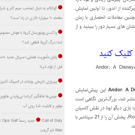
رکننده از اندور، تا اولین نمایش
کوالکام به دنبال تصاحب جیم کلر و شر
چنین معاملات انحصاری با زمان
معامله ۱۰ میلیارد دلاری در راه است؟
ن های بسیار دور را ببینید و از
واکسن یونیورسال کرونا با هوش مصنوع
شد؛ مرگ کرونا قطعی شد؟
 کليک کنيد
پایان مأموریت فضایی؛ سریال جدید «است
قبل از تولد مُرد!
پیروزی تاریخی ویتنام در المپیک آشپز
این پیش‌نمایش
 روز دیزنی+ منتشر شد، بزرگ‌ترین نگاهی است
موتور و قابلیت شنا روی آب
ا بازی دیگو لونا در نقش کاسیان
آندور و پنج سال قبل از Rogue One: A Star Wars Story، پخش آن را از 21 سپتامبر با
Call of Duty جدید رسماً lf
د.
War نام گرفت