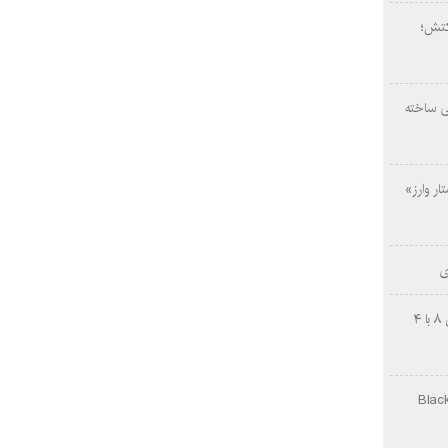
کتش؛
ی ساخته
ار وارز»
ی
چینی‌ها غافلگیر کردند؛ بی‌وایدی هانوین ۸ با ۴
Black Ops Gu