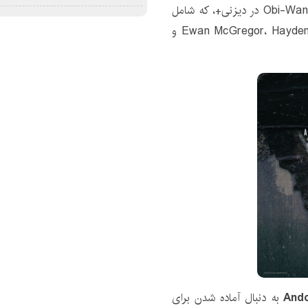
سلام. نگاهی عمیق به ساخت مجموعه محدود Obi-Wan Kenobi در دیزنی+، که شامل
مصاحبه‌های جدید با Ewan McGregor، Hayden Christensen، Deborah Chow و
به دنبال آماده شدن برای