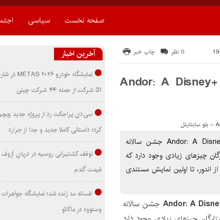
صفحه نخست
سیاسی
اجتم
0 نظر
چاپ خبر
آخرین اخبار
نمایشگاه خودرو ۰۲۶
 Andor: A Disney+ Day Special
۵۱ شرکت از جمله ۴۴ شرکت چینی
سی‌دی پراجکت رد از پروژه جدید ویچر 
کرد؛ داستانی کاملا جدید و جدا از جرارد
دانلود زیرنویس مستند Andor: A Disney+ Day Special Look 2022 جشن سالانه
توقف کشتیرانی روسیه در دریای آزوف
 ستارگان چیزهای زیادی وجود دارد که
 از اندور، تا اولین نمایش مستندی
قیمت گندم
افسانه مد زنده شد؛ نمایشگاه جواهرات 
جشن سالانه
وستوود در ماکائو
نگ ستارگان چیزهای زیادی وجود دارد