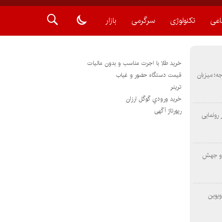
اعی
تکنولوژی
سرگرمی
بازار
خرید طلا با اجرت مناسب و بدون مالیات
METAS ۲ در شارجه؛ میزبان
قیمت دستگاه حضور و غیاب
ترينر
خريد ورودي گوگل ارزان
رپورتاژ آگهی
رونمایی
 و جهش
ویوین