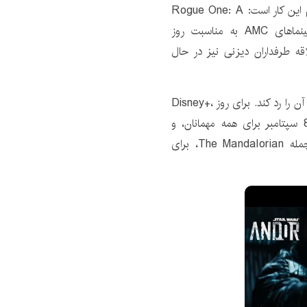
شورش با آندور هستید؟ این تقریباً بهترین راه برای انجام این کار است: Rogue One: A
Star Wars Story یک بازگشت غافلگیرکننده به سینماهای AMC به مناسبت روز
د مورد علاقه طرفداران دیزنی نیز در حال
در اینجا معامله ای وجود دارد که حتی یک جاوا نمی تواند آن را رد کند. برای روز Disney+،
shopDisney ارسال رایگان در ایالات متحده در تاریخ 8 سپتامبر برای همه مهمانان، و
همچنین دسترسی ویژه به سه راهی های منتخب، از جمله The Mandalorian، برای