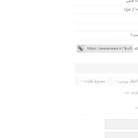
 از جرارد
اه
انتظار بررسی : 0
مجموع نظرات : 0
واهد شد.
د.