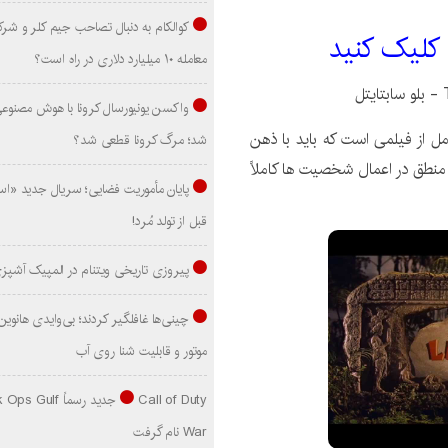
کوالکام به دنبال تصاحب جیم کلر و شر
 کليک کنيد
معامله ۱۰ میلیارد دلاری در راه است؟
واکسن یونیورسال کرونا با هوش مصنوع
مل از فیلمی است که باید با ذهن
شد؛ مرگ کرونا قطعی شد؟
 منطق در اعمال شخصیت ها کاملاً
پایان مأموریت فضایی؛ سریال جدید «است
قبل از تولد مُرد!
پیروزی تاریخی ویتنام در المپیک آشپز
موتور و قابلیت شنا روی آب
Call of Duty جدید رسماً lf
War نام گرفت