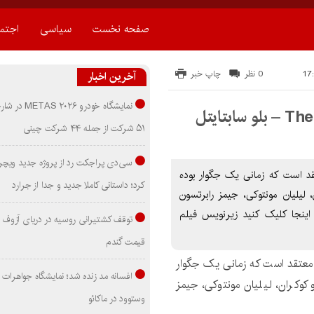
صفحه نخست
سیاسی
اجتم
0 نظر
چاپ خبر
آخرین اخبار
نمایشگاه خودرو ۰۲۶
۵۱ شرکت از جمله ۴۴ شرکت چینی
سی‌دی پراجکت رد از پروژه جدید ویچر 
The Living Idol 19 دختری معتقد است که زمانی یک جگوار بوده
کرد؛ داستانی کاملا جدید و جدا از جرارد
لیلیان مونتوکی، جیمز رابرتسون
 اينجا کليک کنيد زیرنویس فیلم
توقف کشتیرانی روسیه در دریای آزوف
قیمت گندم
تقد است که زمانی یک جگوار
افسانه مد زنده شد؛ نمایشگاه جواهرات 
کوکران، لیلیان مونتوکی، جیمز
وستوود در ماکائو