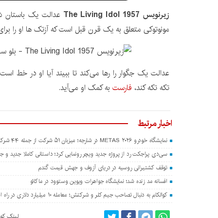
زیرنویس The Living Idol 1957
عدالت یک باستان 
مونوتوکی متعلق به یک قرن قبل است که آزتک ها او را برای
عدالت یک جگوار را رها می‌کند تا ببیند آیا او در خط است یا
تکه تکه کند،
فارست
به کمک او می‌آید.
اخبار مرتبط
نمایشگاه خودرو METAS ۲۰۲۶ در شارجه؛ میزبان ۵۱ شرکت از جمله ۴۴ شرکت چینی
سی‌دی پراجکت رد از پروژه جدید ویچر رونمایی کرد؛ داستانی کاملا جدید و جدا
توقف کشتیرانی روسیه در دریای آزوف و جهش قیمت گندم
افسانه مد زنده شد؛ نمایشگاه جواهرات ویوین وستوود در ماکائو
کوالکام به دنبال تصاحب جیم کلر و شرکتش؛ معامله ۱۰ میلیارد دلاری در راه است؟
لینک کوت