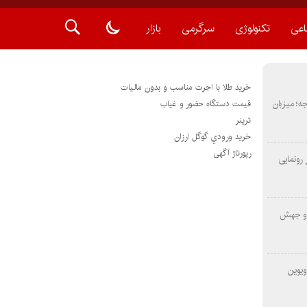
اعی
تکنولوژی
سرگرمی
بازار
خرید طلا با اجرت مناسب و بدون مالیات
METAS ۲ در شارجه؛ میزبان
قیمت دستگاه حضور و غیاب
ترينر
خريد ورودي گوگل ارزان
رپورتاژ آگهی
رونمایی
 و جهش
ویوین