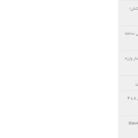
کتش؛
ی ساخته
ار وارز»
ی
چینی‌ها غافلگیر کردند؛ بی‌وایدی هانوین ۸ با ۴
Black Ops Gu