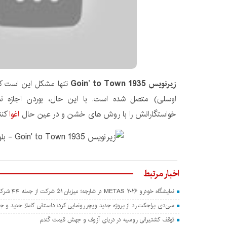
زیرنویس Goin’ to Town 1935
تنها مشکل این است که 
اوسلی) متصل شده است. با این حال، بوردن اجازه ن
خواستگارانش را با روش های خشن و در عین حال
اغوا
کنن
اخبار مرتبط
نمایشگاه خودرو METAS ۲۰۲۶ در شارجه؛ میزبان ۵۱ شرکت از جمله ۴۴ شرکت چینی
سی‌دی پراجکت رد از پروژه جدید ویچر رونمایی کرد؛ داستانی کاملا جدید و جدا
توقف کشتیرانی روسیه در دریای آزوف و جهش قیمت گندم