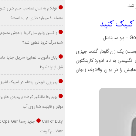
کوالکام به دنبال تصاحب جیم کلر و شر
معامله ۱۰ میلیارد دلاری در راه است؟
 کليک کنيد
واکسن یونیورسال کرونا با هوش مصنوع
شد؛ مرگ کرونا قطعی شد؟
وست) یک زن گاودار گنده، چیزی
پایان مأموریت فضایی؛ سریال جدید «است
انگلیسی به نام ادوارد کارینگتون
قبل از تولد مُرد!
ایش را در ایوان والادوف (ایوان
پیروزی تاریخی ویتنام در المپیک آشپز
موتور و قابلیت شنا روی آب
Call of Duty جدید رسماً lf
War نام گرفت