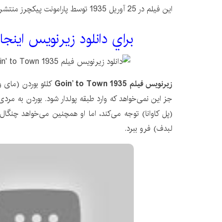
این فیلم در 25 آوریل 1935 توسط پارامونت پیکچرز منتشر شد.
براي دانلود زيرنويس اينجا
زیرنویس فیلم Goin’ to Town 1935
کلئو بوردن (مای 
جز این نمی‌خواهد که وارد طبقه پولدار شود. بوردن به مردی 
(پل کاوانا) توجه می‌کند، اما او همچنین می‌خواهد چنگال‌ه
لبدف) فرو ببرد.