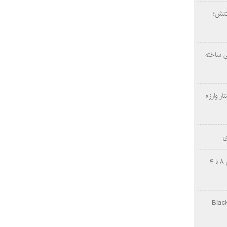
کتش؛
ی ساخته
ار وارز»
ی
چینی‌ها غافلگیر کردند؛ بی‌وایدی هانوین ۸ با ۴
Black Ops Gu