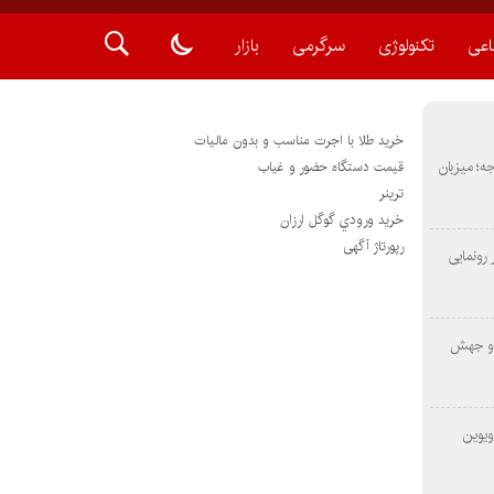
اعی
تکنولوژی
سرگرمی
بازار
خرید طلا با اجرت مناسب و بدون مالیات
METAS ۲ در شارجه؛ میزبان
قیمت دستگاه حضور و غیاب
ترينر
خريد ورودي گوگل ارزان
رپورتاژ آگهی
رونمایی
 و جهش
ویوین