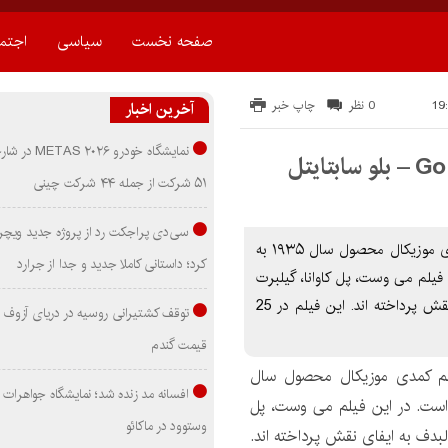
صفحه نخست
سیاسی
اجتم
0 نظر
چاپ خبر
آخرین اخبار
نمایشگاه خودرو ۰۲۶
۵۱ شرکت از جمله ۴۴ شرکت چینی
سی‌دی پراجکت رد از پروژه جدید ویچر 
دانلود زیرنویس فیلم Goin’ to Town 1935 یک فیلم کمدی موزیکال محصول سال ۱۹۳۵ به
کرد؛ داستانی کاملا جدید و جدا از جرارد
فیلم می وست، پل کاوانا، گیلبرت
امری، مارجوری گیتسون، تیتو کورال و ایوان لبدف به ایفای نقش پرداخته اند. این فیلم در 25
توقف کشتیرانی روسیه در دریای آزوف
قیمت گندم
 کمدی موزیکال محصول سال
افسانه مد زنده شد؛ نمایشگاه جواهرات 
ت است. در این فیلم می وست، پل
وستوود در ماکائو
 لبدف به ایفای نقش پرداخته اند.