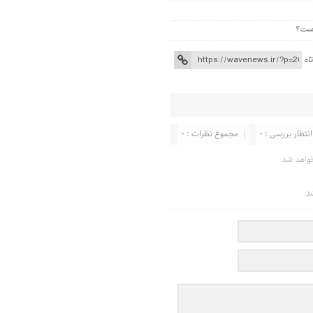
اه
انتظار بررسی : 0
مجموع نظرات : 0
واهد شد.
د.