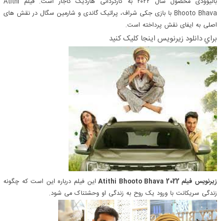
بالیوودی محصول سال ۲۰۲۲ به کارگردانی هاردیک گاجار است. فیلم Atithi
Bhooto Bhava با بازی جکی شراف، پراتیک گاندی و شارمین سگال در نقش های
اصلی به ایفای نقش پرداخته است.
براي دانلود زيرنويس اينجا کليک کنيد
زیرنویس فیلم Atithi Bhooto Bhava 2022
این فیلم درباره این است که چگونه
زندگی سریکانت با ورود یک روح به زندگی او وحشتناک می شود.