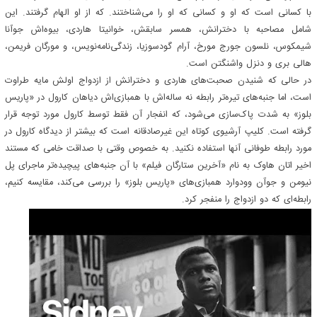
با کسانی است که او و کسانی که او را می‌شناختند. که از او الهام گرفتند. این
شامل مصاحبه با دخترانش، همسر سابقش، خوانیتا هاردی، بیوه‌اش جوآنا
شیمکوس، نلسون جورج مورخ، آرام گودسوزیا، زندگی‌نامه‌نویس، و مورگان فریمن،
هالی بری و دنزل واشنگتن است.
در حالی که شنیدن صحبت‌های هاردی و دخترانش از ازدواج اولش مایه طراوت
است، اما جنبه‌های تیره‌تر رابطه نه ساله‌اش با همبازی‌اش دیاهان کارول در «پاریس
بلوز» به شدت پاک‌سازی می‌شود، که انفجار آن فقط توسط کارول مورد توجه قرار
گرفته است. کلیپ آرشیوی کوتاه این غیرصادقانه است که بیشتر از دیدگاه کارول در
مورد رابطه طوفانی آنها استفاده نکنید. به خصوص وقتی با صداقت خامی که مستند
اخیر اتان هاوک به نام «آخرین ستارگان فیلم» با آن جنبه‌های پیچیده‌تر ماجرای پل
نیومن و جوآن وودوارد همبازی‌های «پاریس بلوز» را بررسی می‌کند، مقایسه کنیم،
رابطه‌ای که دو ازدواج را منفجر کرد.