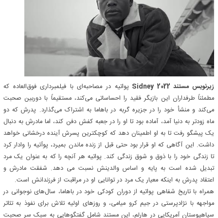
زیرنویس مستند Sidney 2022
پواتیه در مصاحبه‌ای با فیلمبرداری فوق‌العاده که
مطمئناً طرفداران این بازیگر فقید را احساساتی می‌کند، مستقیماً با دوربین صحبت
می‌کند و منشأ خود را در جزیره گربه در باهاما به اشتراک می‌گذارد. پدرش که دو
ماه زودتر به دنیا آمد، آماده بود تا او را در جعبه کفش دفن کند، اما مادرش به دنبال
یک پیشگو رفت تا به او اطمینان دهد که کوچکترین پسرش آینده درخشانی خواهد
داشت. این آگاهی که او قرار بود حتی قبل از زنده ماندن بمیرد، پوآتیه را وادار کرد
تا زندگی خود را با ذوق و شوق زندگی کند. پواتیه هر آنچه را که به عنوان یک مرد
تبدیل شده است به پایه و اساس والدینش نسبت می دهد. شفقت مادرش و
اعتقاد پدرش به اینکه معیار یک مرد در توانایی او در مراقبت از فرزندانش است.
همراه با تاریخ شفاهی پواتیه از دوران کودکی خود در باهاما، سال‌های نوجوانی در
مواجهه با نژادپرستی در جیم کرو میامی، و روزهای اولیه تلاش برای نفوذ به تئاتر
سیاهپوستان آمریکایی در هارلم، این مستند شامل گفتگوهایی به سبک سر صحبت