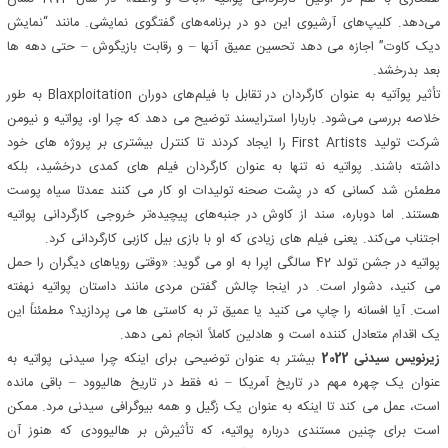
می‌دهد. کلیپ‌های آرشیوی این دو در برنامه‌های گفتگوی نمایشی. مانند “نمایش
دیک کاوت” اجازه می دهد تحسین عمیق آنها – و رقابت بازیگوش – حتی دهه ها
بعد بدرخشد.
تأثیر پوآتیه به عنوان کارگردان در تقابل با فیلم‌های دوران Blaxploitation به طور
خلاصه بررسی می‌شود. باربارا استرایسند توضیح می دهد که چرا او، پواتیه و نیومن
شرکت تولید First Artists را ایجاد کردند تا کنترل بیشتری بر پروژه های خود
داشته باشند. پواتیه نه تنها به عنوان کارگردان فیلم های کمدی درخشید، بلکه
مطمئن شد کسانی که در پشت صحنه تولیدات او کار می کنند عمدتا سیاه پوست
هستند. اما دوباره، سند از کاوش در جنبه‌های پیچیده‌تر خروجی کارگردانی پواتیه
اجتناب می‌کند. یعنی فیلم های زیادی که او با بازی بیل کازبی کارگردانی کرد.
پواتیه در جشن تولد 42 سالگی اپرا به او می گوید: «وقتی رویاهای دیگران را حمل
می کنید، دشوار است. در اینجا چالش گفتن مردی مانند داستان پواتیه نهفته
است. آیا افسانه را چاپ می کنید یا عمیق تر به کاستی ها می پردازید؟ مطمئناً این
یک اقدام متعادل کننده است و هادلین کاملاً انجام نمی دهد.
زیرنویس سیدنی 2022
بیشتر به عنوان توضیحی برای اینکه چرا سیدنی پواتیه به
عنوان یک چهره مهم در تاریخ آمریکا – نه فقط در تاریخ هالیوود – باقی مانده
است، عمل می کند تا اینکه به عنوان یک زگیل و همه بیوگرافی سیدنی مرد. ممکن
است برای چنین مستندی درباره پواتیه، که تأثیرش بر هالیوودی که هنوز آن