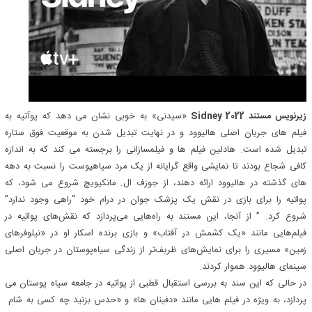
زیرنویس مستند Sidney 2022
«سیدنی» به خوبی نشان می دهد که پوآتیه به
فیلم های جریان اصلی هالیوود و در نهایت تبدیل شدن به موقعیت فوق ستاره
تبدیل شده است. هادلین فیلم ها و فیلمسازانی را برجسته می کند که به اندازه
کافی شجاع بودند تا نمایشی واقع گرایانه از یک مرد سیاهپوست را نسبت به دهه
های گذشته در هالیوود ارائه دهند، از جوزف ال. مانکیویچ شروع می شود، که
پواتیه را برای بازی در نقش یک پزشک جوان در درام خود “راهی وجود ندارد”
شروع کرد. ” از آنجا، این مستند به راه‌هایی می‌پردازد که نقش‌های پواتیه در
فیلم‌هایی مانند «یک کشمش در آفتاب» و بازی برنده اسکار او در «نیلوفرهای
زمین» مسیری را برای نمایش‌های ظریف‌تر از زندگی سیاه‌پوستان در جریان اصلی
سینمای هالیوود هموار کردند.
در حالی که این سند به بررسی استقبال قطبی از پواتیه در جامعه سیاه پوستان می
پردازد، به ویژه در فیلم هایی مانند «دفینان ها» و «حدس بزنید چه کسی به شام ​​