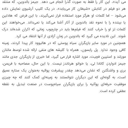
می آید»، این کار را فقط به صورت گذرا انجام می دهد. جیمز بالدوین، که منتقد
هر دو فیلم در کتابش «شیطان کار می‌یابد»، در یک کلیپ آرشیوی نمایش داده
می‌شود – اما کلمات او هرگز مورد استفاده قرار نمی‌گیرند، با این فرض که هادلین
یا بیننده را با نحوه نقد بالدوین از آثار آشنا می‌کند یا نمی‌داند. می‌خواهند این
کلمات تز او را خراب کنند که فیلم‌ها باید در چارچوب زمانی که اکران شده‌اند درک
شوند. این نادیده می گیرد که بالدوین در زمان آزادی از آنها انتقاد می کرد.
همچنین در مورد سایر بازیگران سیاه پوستی که در هالیوود کار پیدا کردند، زمینه
کافی وجود ندارد. پل رابسون، همراه با کلیشه های منفی ارائه شده توسط مانتان
مورلند و استپین فچیت، مورد اشاره قرار می گیرد، اما خبری از بازیگران جدی مانند
جیمز ادواردز، کانادا لی، یا خوانو هرناندز نیست. با این حال، مصاحبه با فریمن،
بری و واشنگتن که نشان می‌دهد چقدر پیشرفت پواتیه به‌عنوان یک ستاره عمیق
است، به گونه‌ای که این دیگران نتوانستند به زمینه‌ای کمک کنند که چه چیزی
موفقیت حرفه‌ای پوآتیه را برای بازیگران سیاه‌پوست در صنعت تبدیل به نقطه
عطفی کرده است.