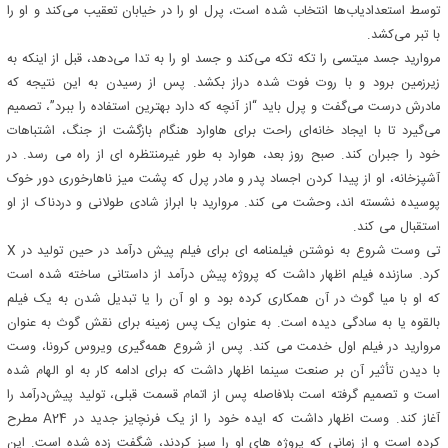
توسط استعدادیاب‌ها انتخاب شده است، پرل او را در خیابان تعقیب می‌کند و او را
با تبر می‌کشد.
مروارید جسد میتسی را تکه تکه می‌کند و جسد او را به تدا می‌دهد، قبل از اینکه به
زیرزمین برود و با روت فوت شده دراز بکشد. پس از رسیدن به این نتیجه که
مادرش درست می‌گفت و پرل باید “از آنچه که دارد بهترین استفاده را ببرد”، تصمیم
می‌گیرد تا با ایجاد خانه‌ای راحت برای هاوارد هنگام بازگشت از جنگ، اشتباهات
خود را جبران کند. صبح روز بعد، هوارد به طور غیرمنتظره ای از راه می رسد. در
آشپزخانه، او از پیدا کردن اجساد پدر و مادر پرل که پشت میز ناهارخوری دور خوک
پوسیده نشسته اند، وحشت می کند. مروارید با ابراز شادی طولانی و دردناک از او
استقبال می کند.
تی وست شروع به نوشتن فیلمنامه ای برای فیلم پیش درآمد در حین تولید در X
کرد. سازنده فیلم اظهار داشت که پروژه پیش درآمد از داستانی ساخته شده است
که او با میا گوث در آن همکاری کرده بود و او آن را یا تبدیل شدن به یک فیلم
بالقوه یا به سادگی دیده است. به عنوان یک پس زمینه برای نقش گوث به عنوان
مروارید در فیلم اول خدمت می کند. پس از شروع همه‌گیری ویروس کرونا، وست
با دیدن تأثیر آن بر صنعت سینما اظهار داشت که برای ادامه کار به او الهام شده
است و تصمیم گرفته است بلافاصله پس از اتمام قسمت قبلی، تولید پیش‌درآمد را
آغاز کند. وست اظهار داشت که ایده خود را از یک فرنچایز جدید در A24 مطرح
کرده است و از زمانی که پروژه های او را سبز کردند، شگفت زده شده است. این