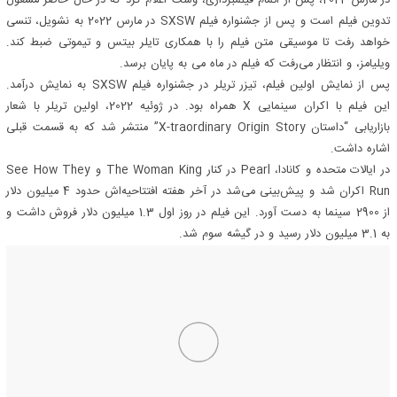
در مارس 2022، پس از اتمام فیلمبرداری، وست اعلام کرد که در حال حاضر مشغول
تدوین فیلم است و پس از جشنواره فیلم SXSW در مارس 2022 به نشویل، تنسی
خواهد رفت تا موسیقی متن فیلم را با همکاری تایلر بیتس و تیموتی ضبط کند.
ویلیامز، و انتظار می‌رفت که فیلم در ماه می به پایان برسد.
پس از نمایش اولین فیلم، تیزر تریلر در جشنواره فیلم SXSW به نمایش درآمد.
این فیلم با اکران سینمایی X همراه بود. در ژوئیه 2022، اولین تریلر با شعار
بازاریابی “داستان X-traordinary Origin Story” منتشر شد که به قسمت قبلی
اشاره داشت.
در ایالات متحده و کانادا، Pearl در کنار The Woman King و See How They
Run اکران شد و پیش‌بینی می‌شد در آخر هفته افتتاحیه‌اش حدود 4 میلیون دلار
از 2900 سینما به دست آورد. این فیلم در روز اول 1.3 میلیون دلار فروش داشت و
به 3.1 میلیون دلار رسید و در گیشه سوم شد.