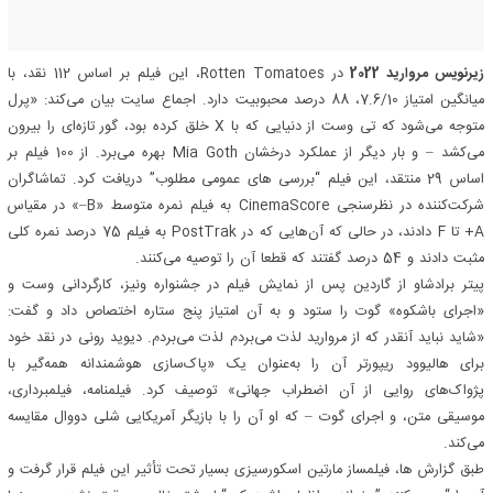
زیرنویس مروارید 2022
در Rotten Tomatoes، این فیلم بر اساس 112 نقد، با
میانگین امتیاز 7.6/10، 88 درصد محبوبیت دارد. اجماع سایت بیان می‌کند: «پرل
متوجه می‌شود که تی وست از دنیایی که با X خلق کرده بود، گور تازه‌ای را بیرون
می‌کشد – و بار دیگر از عملکرد درخشان Mia Goth بهره می‌برد. از 100 فیلم بر
اساس 29 منتقد، این فیلم “بررسی های عمومی مطلوب” دریافت کرد. تماشاگران
شرکت‌کننده در نظرسنجی CinemaScore به فیلم نمره متوسط ​​«B–» در مقیاس
A+ تا F دادند، در حالی که آن‌هایی که در PostTrak به فیلم 75 درصد نمره کلی
مثبت دادند و 54 درصد گفتند که قطعا آن را توصیه می‌کنند.
پیتر برادشاو از گاردین پس از نمایش فیلم در جشنواره ونیز، کارگردانی وست و
«اجرای باشکوه» گوت را ستود و به آن امتیاز پنج ستاره اختصاص داد و گفت:
«شاید نباید آنقدر که از مروارید لذت می‌بردم لذت می‌بردم. دیوید رونی در نقد خود
برای هالیوود ریپورتر آن را به‌عنوان یک «پاک‌سازی هوشمندانه همه‌گیر با
پژواک‌های روایی از آن اضطراب جهانی» توصیف کرد. فیلمنامه، فیلمبرداری،
موسیقی متن، و اجرای گوت – که او آن را با بازیگر آمریکایی شلی دووال مقایسه
می‌کند.
طبق گزارش ها، فیلمساز مارتین اسکورسیزی بسیار تحت تأثیر این فیلم قرار گرفت و