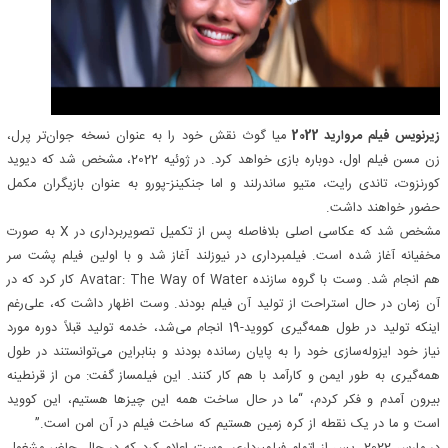
زیرنویس فیلم مروارید 2022
میا گوث نقش خود را به عنوان نسخه جوان‌تر پرل،
زن مسن فیلم اول، دوباره بازی خواهد کرد. در ژوئیه 2022، مشخص شد که دیوید
کورنزوت، تاندی رایت، متیو ساندرلند و اما جنکینز-پورو به عنوان بازیگران مکمل
حضور خواهند داشت.
مشخص شد که عکاسی اصلی بلافاصله پس از تکمیل تصویربرداری در X به صورت
مخفیانه آغاز شده است. فیلمبرداری در نیوزلند آغاز شد و با اولین فیلم پشت سر
هم انجام شد. وست با گروه سازنده Avatar: The Way of Water کار کرد که در
آن زمان در حال استراحت از تولید آن فیلم بودند. وست اظهار داشت که، علی‌رغم
اینکه تولید در طول همه‌گیری کووید-19 انجام می‌شد، خدمه تولید قبلاً دوره مورد
نیاز خود ایزوله‌سازی خود را به پایان رسانده بودند و بنابراین می‌توانستند در طول
همه‌گیری به طور ایمن و کارآمد با هم کار کنند. این فیلمساز گفت: من از قرنطینه
بیرون آمدم و فکر کردم، “ما در حال ساخت همه این چیزها هستیم، این کووید
است و ما در یک نقطه از کره زمین هستیم که ساخت فیلم در آن امن است.”