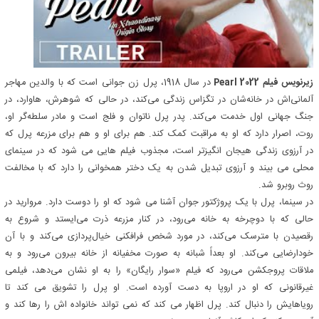
زیرنویس فیلم Pearl 2022
در سال 1918، پرل زن جوانی است که با والدین مهاجر
آلمانی‌اش در خانه‌شان در تگزاس زندگی می‌کند، در حالی که شوهرش، هاوارد، در
جنگ جهانی اول خدمت می‌کند. پدر پرل ناتوان و فلج است و مادر سلطه‌گر او،
روت، اصرار دارد که او به مراقبت کمک کند. هم برای او و هم برای مزرعه پرل که
در آرزوی زندگی هیجان انگیزتر است، مجذوب فیلم هایی می شود که در سینمای
محلی می بیند و آرزوی تبدیل شدن به یک دختر همخوانی را دارد که با مخالفت
روث روبرو شد.
در سینما، پرل با یک پروژکتور جوان آشنا می شود که او را دوست دارد. مروارید در
حالی که با دوچرخه به خانه می‌رود، در کنار مزرعه ذرت می‌ایستد و شروع به
رقصیدن با مترسک می‌کند، در مورد شخص فرافکنی خیال‌پردازی می‌کند و با آن
خودارضایی می‌کند. او بعداً شبانه به صورت مخفیانه از خانه بیرون می‌رود و به
ملاقات پروجکشن می‌رود که فیلم «سوار رایگان» را به او نشان می‌دهد، فیلمی
غیرقانونی که او در اروپا به دست آورده است. او پرل را تشویق می کند تا
رویاهایش را دنبال کند. پرل اظهار می کند که نمی تواند خانواده اش را رها کند و