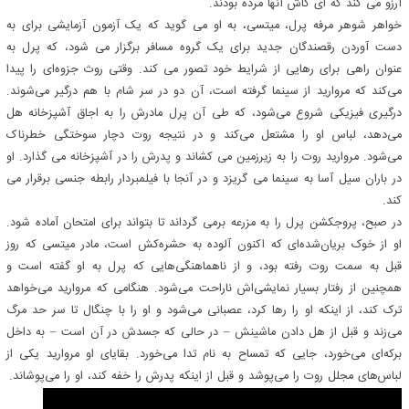
آرزو می کند که ای کاش آنها مرده بودند.
خواهر شوهر مرفه پرل، میتسی، به او می گوید که یک آزمون آزمایشی برای به
دست آوردن رقصندگان جدید برای یک گروه مسافر برگزار می شود، که پرل به
عنوان راهی برای رهایی از شرایط خود تصور می کند. وقتی روث جزوه‌ای را پیدا
می‌کند که مروارید از سینما گرفته است، آن دو در سر شام با هم درگیر می‌شوند.
درگیری فیزیکی شروع می‌شود، که طی آن پرل مادرش را به اجاق آشپزخانه هل
می‌دهد، لباس او را مشتعل می‌کند و در نتیجه روت دچار سوختگی خطرناک
می‌شود. مروارید روت را به زیرزمین می کشاند و پدرش را در آشپزخانه می گذارد. او
در باران سیل آسا به سینما می گریزد و در آنجا با فیلمبردار رابطه جنسی برقرار می
کند.
در صبح، پروجکشن پرل را به مزرعه برمی گرداند تا بتواند برای امتحان آماده شود.
او از خوک بریان‌شده‌ای که اکنون آلوده به حشره‌کش است، مادر میتسی که روز
قبل به سمت روت رفته بود، و از ناهماهنگی‌هایی که پرل به او گفته است و
همچنین از رفتار بسیار نمایشی‌اش ناراحت می‌شود. هنگامی که مروارید می‌خواهد
ترک کند، از اینکه او را رها کرد، عصبانی می‌شود و او را با چنگال تا سر حد مرگ
می‌زند و قبل از هل دادن ماشینش – در حالی که جسدش در آن است – به داخل
برکه‌ای می‌خورد، جایی که تمساح به نام تدا می‌خورد. بقایای او مروارید یکی از
لباس‌های مجلل روت را می‌پوشد و قبل از اینکه پدرش را خفه کند، او را می‌پوشاند.