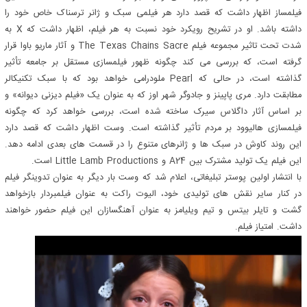
فیلمساز اظهار داشت که قصد دارد هر فیلمی سبک و ژانر ترسناک خاص خود را
داشته باشد. او در تشریح رویکرد خود نسبت به هر فیلم، اظهار داشت که X به
شدت تحت تاثیر مجموعه فیلم The Texas Chains Sacre و آثار ماریو باوا قرار
گرفته است، که بررسی می کند چگونه ظهور فیلمسازی مستقل بر جامعه تأثیر
گذاشته است، در حالی که Pearl ملودرامی خواهد بود که با سبک تکنیکالر
مطابقت دارد. مری پاپینز و جادوگر شهر اوز که به عنوان یک «فیلم دیزنی دیوانه» و
بر اساس آثار داگلاس سیرک ساخته شده است، بررسی خواهد کرد که چگونه
فیلمسازی هالیوود بر مردم تأثیر گذاشته است. وست اظهار داشت که قصد دارد
این روند کاوش در سبک ها و ژانرهای متنوع را در قسمت های بعدی ادامه دهد.
این فیلم یک تولید مشترک بین A24 و Little Lamb Productions است.
با انتشار اولین پوستر تبلیغاتی، اعلام شد که وست بار دیگر به عنوان تدوینگر فیلم
در کنار سایر نقش های تولیدی خود، الیوت راکت به عنوان فیلمبردار بازخواهد
گشت و تایلر بیتس و تیم ویلیامز به عنوان آهنگسازان این فیلم حضور خواهند
داشت. امتیاز فیلم.