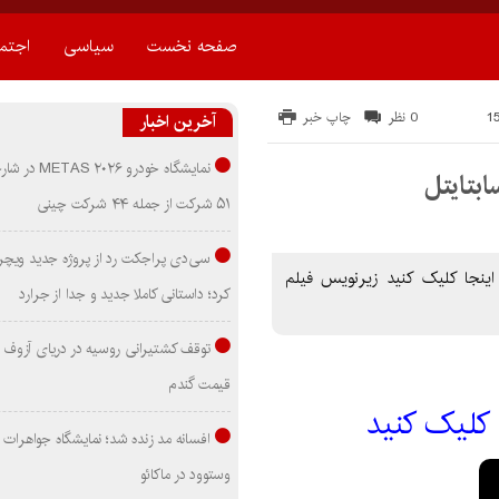
صفحه نخست
سیاسی
اجتم
0 نظر
چاپ خبر
آخرین اخبار
نمایشگاه خودرو ۰۲۶
۵۱ شرکت از جمله ۴۴ شرکت چینی
سی‌دی پراجکت رد از پروژه جدید ویچر 
اي دانلود زيرنويس اينجا کليک کنيد زیرنویس فیلم
کرد؛ داستانی کاملا جدید و جدا از جرارد
توقف کشتیرانی روسیه در دریای آزوف
قیمت گندم
 کليک کنيد
افسانه مد زنده شد؛ نمایشگاه جواهرات 
وستوود در ماکائو