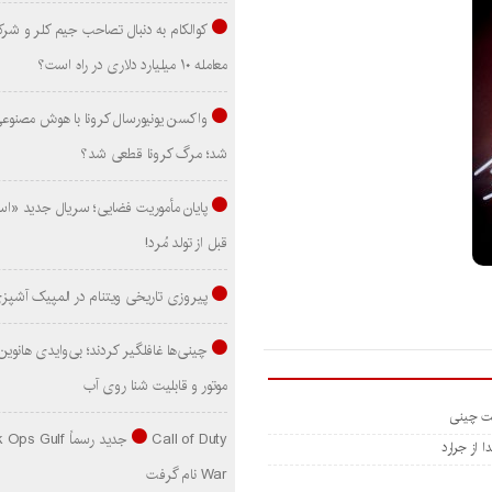
کوالکام به دنبال تصاحب جیم کلر و شر
معامله ۱۰ میلیارد دلاری در راه است؟
واکسن یونیورسال کرونا با هوش مصنوع
شد؛ مرگ کرونا قطعی شد؟
پایان مأموریت فضایی؛ سریال جدید «است
قبل از تولد مُرد!
پیروزی تاریخی ویتنام در المپیک آشپز
موتور و قابلیت شنا روی آب
Call of Duty جدید رسماً lf
 از جرارد
War نام گرفت