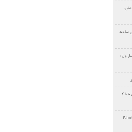
کتش؛
ی ساخته
ار وارز»
ی
چینی‌ها غافلگیر کردند؛ بی‌وایدی هانوین ۸ با ۴
Black Ops Gu