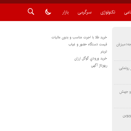
اعی
تکنولوژی
سرگرمی
بازار
خرید طلا با اجرت مناسب و بدون مالیات
METAS ۲ در شارجه؛ میزبان
قیمت دستگاه حضور و غیاب
ترينر
خريد ورودي گوگل ارزان
رپورتاژ آگهی
رونمایی
 و جهش
ویوین