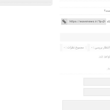
اه
انتظار بررسی : 0
مجموع نظرات : 0
واهد شد.
د.