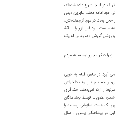
ر که در اینجا شرح داده شده‌اند،
گی خود ادامه دهند. بنابراین دیدن
ر حین بحث در مورد آزاردهنده‌اش،
لونی بارنز، پیشاهنگ، شکسته می‌شود، فوق‌العاده تکان‌دهنده است. لرد این آزار را تا 40
ل 2012 به اداره پلیس نیو روشل گزارش داد، زمانی که یک
 ایمیل را 100 بار خوانده باشم، زیرا دیگر مجبور نیستم به مردم
Bo میوه کمتری به بار می آورد. در ظاهر، فیلم به خوبی
انی، از جمله چند رسوب دلخراش
رتبط را ارائه نمی‌دهند. افشاگری
 در مورد اضافه کردن شماره عضویت توسط پیشاهنگان
بهم یک هسته سازمانی پوسیده را
ول در پیشاهنگی پسران از سال