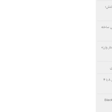
کتش؛
ی ساخته
ار وارز»
ی
چینی‌ها غافلگیر کردند؛ بی‌وایدی هانوین ۸ با ۴
Black Ops Gu