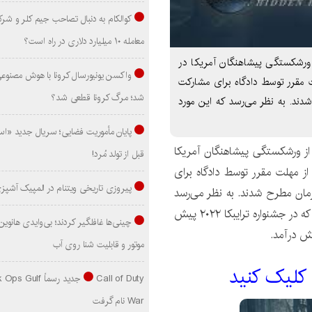
کوالکام به دنبال تصاحب جیم کلر و شر
معامله ۱۰ میلیارد دلاری در راه است؟
ستند Leave No Trace 2022 پس از ورشکستگی پیشاهنگان آمریکا در
واکسن یونیورسال کرونا با هوش مصنوع
قبل از مهلت مقرر توسط دادگاه برای مشارکت
شد؛ مرگ کرونا قطعی شد؟
ان مطرح شدند. به نظر می‌رسد که این مورد
پایان مأموریت فضایی؛ سریال جدید «است
 ورشکستگی پیشاهنگان آمریکا
قبل از تولد مُرد!
 استفاده قبل از مهلت مقرر توسط دادگاه برای
پیروزی تاریخی ویتنام در المپیک آشپز
ری علیه این سازمان مطرح شدند. به نظر می‌رسد
که این مورد انگیزه‌ای برای مستند «هیچ ردی نباش» باشد که در جشنواره ترایبکا ۲۰۲۲ پیش
موتور و قابلیت شنا روی آب
 کليک کنيد
Call of Duty جدید رسماً lf
War نام گرفت