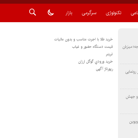
اعی
تکنولوژی
سرگرمی
بازار
خرید طلا با اجرت مناسب و بدون مالیات
METAS ۲ در شارجه؛ میزبان
قیمت دستگاه حضور و غیاب
ترينر
خريد ورودي گوگل ارزان
رپورتاژ آگهی
رونمایی
 و جهش
ویوین