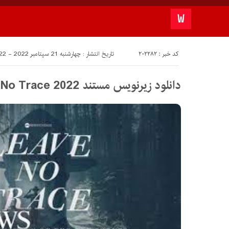
کد خبر : 202282
تاریخ انتشار : چهارشنبه 21 سپتامبر 2022 - 17:22
دانلود زیرنویس مستند Leave No Trace 2022 – بلو سابتايتل