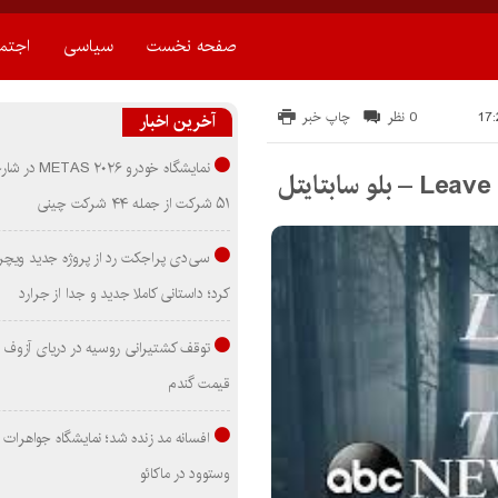
صفحه نخست
سیاسی
اجتم
0 نظر
چاپ خبر
آخرین اخبار
نمایشگاه خودرو ۰۲۶
۵۱ شرکت از جمله ۴۴ شرکت چینی
سی‌دی پراجکت رد از پروژه جدید ویچر 
کرد؛ داستانی کاملا جدید و جدا از جرارد
توقف کشتیرانی روسیه در دریای آزوف
قیمت گندم
افسانه مد زنده شد؛ نمایشگاه جواهرات 
وستوود در ماکائو