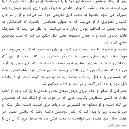
پس از اینکه او ماشین مسابقه ای خود را به درخواست او در حال غلت زدن در دریا
می فرستد. در همان شب، کاپیتان هلندی هندریک وان درزی (جیمز میسون) وارد
اسپرانزا می شود. پاندورا به سمت قایق تفریحی خود شنا می‌کند و او را در حال
کشیدن تصویری از او می‌بیند که به عنوان همنامش، پاندورا، که اقداماتش به
بهشت ​​زمینی در اساطیر یونان پایان داد، می‌کشد. به نظر می رسد که هندریک
عاشق پاندورا شده و به همان مجموعه هتلی نقل مکان می کند که سایر مهاجران
خارج شده اند.
جفری و هندریک با هم دوست می شوند و برای جستجوی اطلاعات پس زمینه در
مورد یافته های محلی جفری با یکدیگر همکاری می کنند. یکی از این آثار
یادداشتی است که به زبان هلندی قدیم نوشته شده است، که ظن جفری را تأیید
می کند که هندریک ون درزی هلندی پرنده، ناخدای کشتی قرن شانزدهمی است
که همسرش را به قتل رساند و معتقد بود که او خیانت کرده است. او در دادگاه
قتل خود به خدا کفر گفت و در آنجا به اعدام محکوم شد.
عصر قبل از اعدام او، یک نیروی مرموز درهای زندان هلندی را باز کرد و به او اجازه
داد تا به کشتی منتظرش بگریزد، جایی که در خواب به او آشکار شد که همسرش
بی گناه است و او محکوم به کشتیرانی در دریاها برای ابدیت است، مگر اینکه او
می توانست زنی را پیدا کند که آنقدر دوستش داشته باشد که برایش بمیرد. هر
هفت سال، مرد هلندی می توانست به مدت شش ماه به ساحل برود تا آن زن را
جستجو کند.