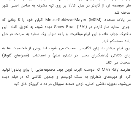
مار، مجسمه ای از گاردنر در سال 1996 بر روی تپه مشرف به ساحل اصلی شهر
ساخته شد.
در ایالات متحده، Metro-Goldwyn-Mayer (MGM) اکران خود را تا زمانی که
اجرای ستاره ساز گاردنر در Show Boat (1951) دیده شود، به تعویق افتاد. این
تاکتیک جواب داد، و این فیلم موقعیت او را به عنوان یک ستاره به سرعت در حال
رشد مستحکم کرد.
این فیلم بیشتر به زبان انگلیسی صحبت می شود، اما برخی از شخصیت ها به
زبان کاتالانی (ماهیگیران محلی در ابتدای فیلم) و اسپانیایی (همراهان گاوباز)
صحبت می کنند.
هنرمند Man Ray که دوست آلبرت لوین بود، مجموعه‌هایی را برای پاندورا تولید
کرد. او مهره‌های شطرنج به سبک کوبیسم و چندین نقاشی که در فیلم دیده
می‌شود، به‌ویژه نقاشی اصلی، نوعی صحنه سورئال در مد د کیریکو خلق کرد.