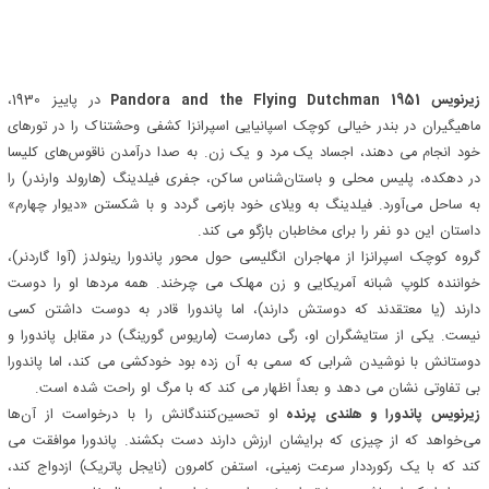
زیرنویس Pandora and the Flying Dutchman 1951
در پاییز 1930،
ماهیگیران در بندر خیالی کوچک اسپانیایی اسپرانزا کشفی وحشتناک را در تورهای
خود انجام می دهند، اجساد یک مرد و یک زن. به صدا درآمدن ناقوس‌های کلیسا
در دهکده، پلیس محلی و باستان‌شناس ساکن، جفری فیلدینگ (هارولد وارندر) را
به ساحل می‌آورد. فیلدینگ به ویلای خود بازمی گردد و با شکستن «دیوار چهارم»
داستان این دو نفر را برای مخاطبان بازگو می کند.
گروه کوچک اسپرانزا از مهاجران انگلیسی حول محور پاندورا رینولدز (آوا گاردنر)،
خواننده کلوپ شبانه آمریکایی و زن مهلک می چرخند. همه مردها او را دوست
دارند (یا معتقدند که دوستش دارند)، اما پاندورا قادر به دوست داشتن کسی
نیست. یکی از ستایشگران او، رگی دمارست (ماریوس گورینگ) در مقابل پاندورا و
دوستانش با نوشیدن شرابی که سمی به آن زده بود خودکشی می کند، اما پاندورا
بی تفاوتی نشان می دهد و بعداً اظهار می کند که با مرگ او راحت شده است.
زیرنویس پاندورا و هلندی پرنده
او تحسین‌کنندگانش را با درخواست از آن‌ها
می‌خواهد که از چیزی که برایشان ارزش دارند دست بکشند. پاندورا موافقت می
کند که با یک رکورددار سرعت زمینی، استفن کامرون (نایجل پاتریک) ازدواج کند،