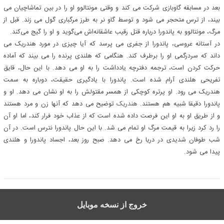
بعد در مسابقه گاوبازی شرکت می کند و وقتی مونتالوو او را در بین تماشاچیان می
بیند، از ترس متحجر می شود و توسط گاو نر به طرز مرگباری گول می زند. قبل از
مرگ، مونتالوو به پاندورا درباره قتل رقیب عاشقانه‌اش می‌گوید و او را گیج می‌کند.
در آستانه عروسی، پاندورا از جفری می پرسد که آیا چیزی در مورد هندریک می
داند که سردرگمی او را برطرف کند. هنگامی که هلندی پرنده را می بیند که آماده
حرکت کردن است، ترجمه دفترچه یادداشت را به او می دهد. با این حال، قایق
تفریحی هلندی آرام شده است. پاندورا با یادگیری حقیقت، دوباره به سمت
هندریک می رود. او پرتره کوچکی از همسر مقتولش را به او نشان می دهد. او و
پاندورا دقیقا شبیه هم هستند.
هندریک
توضیح می دهد که آنها زن و مرد هستند
و از طریق او به او این فرصت داده شده است که از عذاب خود فرار کند، اما او آن
را رد کرد زیرا به قیمت مرگ او تمام می شد. با این حال پاندورا نترس است. در آن
شب طوفان شدیدی در دریا رخ می دهد. صبح روز بعد، اجساد پاندورا و هلندی
پیدا می شود.
خروج از نسخه موبایل