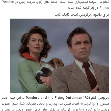
کاتالونیا، اسپانیا فیلمبرداری شده است. صحنه های رکورد سرعت زمین در Pendine
Sands در ولز گرفته شده است.
براي دانلود زيرنويس اينجا کليک کنيد
زیرنویس فیلم Pandora and the Flying Dutchman 1951
در این فیلم جیمز
میسون و آوا گاردنر به ایفای نقش می پردازند و نایجل پاتریک، شیلا سیم، هارولد
وارندر، ماریو کابره و ماریوس گورینگ در نقش های فرعی حضور دارند. در توسا د