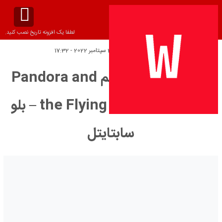
لطفا یک افزونه تاریخ نصب کنید.
تاریخ انتشار:
چهارشنبه 21 سپتامبر 2022 - 17:32
دانلود زیرنویس فیلم Pandora and
the Flying Dutchman 1951 – بلو
سابتايتل