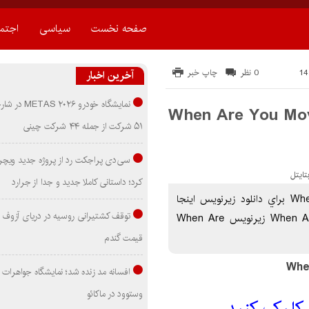
صفحه نخست
سیاسی
اجتم
0 نظر
چاپ خبر
آخرین اخبار
نمایشگاه خودرو ۰۲۶
When Are You Moving Out? 20
۵۱ شرکت از جمله ۴۴ شرکت چینی
سی‌دی پراجکت رد از پروژه جدید ویچر 
کرد؛ داستانی کاملا جدید و جدا از جرارد
دانلود زیرنویس فیلم When Are You Moving Out? 2022 براي دانلود زيرنويس اينجا
توقف کشتیرانی روسیه در دریای آزوف
کليک کنيد زیرنویس فیلم When Are You Moving Out? 2022 زیرنویس When Are
قیمت گندم
افسانه مد زنده شد؛ نمایشگاه جواهرات 
وستوود در ماکائو