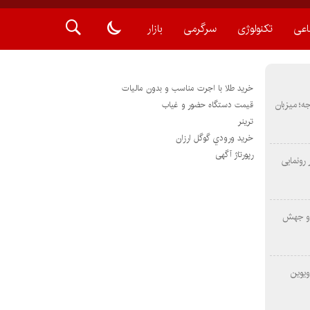
اعی
تکنولوژی
سرگرمی
بازار
خرید طلا با اجرت مناسب و بدون مالیات
METAS ۲ در شارجه؛ میزبان
قیمت دستگاه حضور و غیاب
ترينر
خريد ورودي گوگل ارزان
رپورتاژ آگهی
رونمایی
 و جهش
ویوین