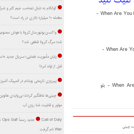
 کليک کنيد
کوالکام به دنبال تصاحب جیم کلر و شر
معامله ۱۰ میلیارد دلاری در راه است؟
واکسن یونیورسال کرونا با هوش مصنوع
شد؛ مرگ کرونا قطعی شد؟
پایان مأموریت فضایی؛ سریال جدید «است
قبل از تولد مُرد!
پیروزی تاریخی ویتنام در المپیک آشپز
موتور و قابلیت شنا روی آب
Call of Duty جدید رسماً lf
War نام گرفت