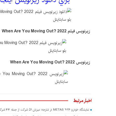
براي دانلود زيرنويس اينجا
زیرنویس فیلم When Are You Moving Out? 2022
زیرنویس When Are You Moving Out? 2022
اخبار مرتبط
نمایشگاه خودرو METAS ۲۰۲۶ در شارجه؛ میزبان ۵۱ شرکت از جمله ۴۴ شرکت چینی