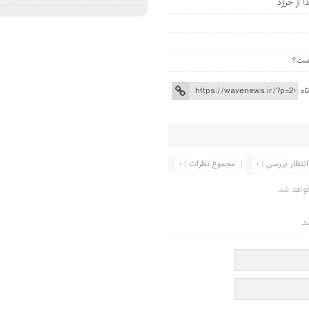
 از جرارد
اه
انتظار بررسی : 0
مجموع نظرات : 0
واهد شد.
د.