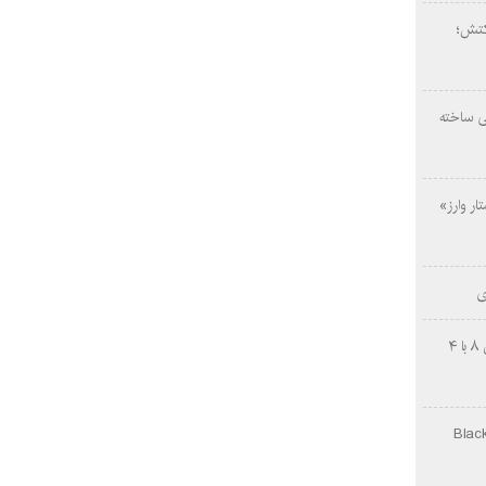
کتش؛
ی ساخته
ار وارز»
ی
چینی‌ها غافلگیر کردند؛ بی‌وایدی هانوین ۸ با ۴
Black Ops Gu