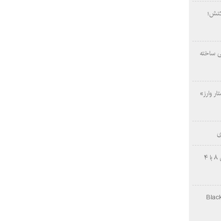
کتش؛
ی ساخته
ار وارز»
ی
چینی‌ها غافلگیر کردند؛ بی‌وایدی هانوین ۸ با ۴
Black Ops Gu