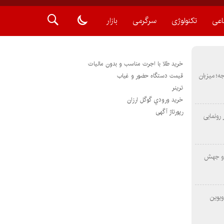
اعی
تکنولوژی
سرگرمی
بازار
خرید طلا با اجرت مناسب و بدون مالیات
METAS ۲ در شارجه؛ میزبان
قیمت دستگاه حضور و غیاب
ترينر
خريد ورودي گوگل ارزان
رپورتاژ آگهی
رونمایی
 و جهش
ویوین