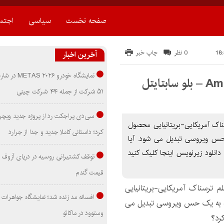
صفحه نخست
سیاسی
اجتم
0 نظر
چاپ خبر
آخرین اخبار
نمایشگاه خودرو ۰۲۶
۵۱ شرکت از جمله ۴۴ شرکت چینی
سی‌دی پراجکت رد از پروژه جدید ویچر 
Amityville Hex یک فیلم ترسناک آمریکایی-بریتانیایی محصول
کرد؛ داستانی کاملا جدید و جدا از جرارد
ک حس ویروسی تبدیل می شود. آیا
دانلود زيرنويس اينجا کليک کنيد
توقف کشتیرانی روسیه در دریای آزوف
قیمت گندم
 ترسناک آمریکایی-بریتانیایی
افسانه مد زنده شد؛ نمایشگاه جواهرات 
 است که به یک حس ویروسی تبدیل می
وستوود در ماکائو
کرد؟