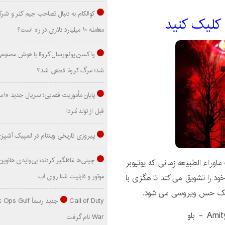
کوالکام به دنبال تصاحب جیم کلر و شر
 کليک کنيد
معامله ۱۰ میلیارد دلاری در راه است؟
واکسن یونیورسال کرونا با هوش مصنوع
شد؛ مرگ کرونا قطعی شد؟
پایان مأموریت فضایی؛ سریال جدید «است
قبل از تولد مُرد!
پیروزی تاریخی ویتنام در المپیک آشپز
راء الطبیعه زمانی که یوتیوبر
موتور و قابلیت شنا روی آب
د را تشویق می کند تا هگزی با
 به یک حس ویروسی می شود.
Call of Duty جدید رسماً lf
War نام گرفت