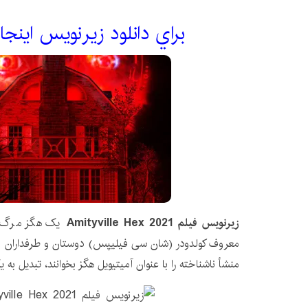
براي دانلود زيرنويس اينجا
زیرنویس فیلم Amityville Hex 2021
یک هگز مرگ ماو
معروف کولدودر (شان سی فیلیپس) دوستان و طرفداران خو
منشأ ناشناخته را با عنوان آمیتیویل هگز بخوانند، تبدیل