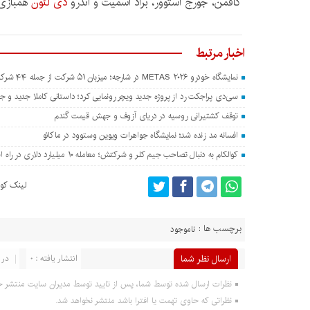
کافمن، جورج استوور، براد اسمیت و اندرو
دی لئون
همبازی
اخبار مرتبط
نمایشگاه خودرو METAS ۲۰۲۶ در شارجه؛ میزبان ۵۱ شرکت از جمله ۴۴ شرکت چینی
سی‌دی پراجکت رد از پروژه جدید ویچر رونمایی کرد؛ داستانی کاملا جدید و جدا
توقف کشتیرانی روسیه در دریای آزوف و جهش قیمت گندم
افسانه مد زنده شد؛ نمایشگاه جواهرات ویوین وستوود در ماکائو
کوالکام به دنبال تصاحب جیم کلر و شرکتش؛ معامله ۱۰ میلیارد دلاری در راه است؟
لینک کوت
برچسب ها :
ناموجود
ارسال نظر شما
انتشار یافته : 0
در 
نظرات ارسال شده توسط شما، پس از تایید توسط مدیران سایت منتشر خ
نظراتی که حاوی تهمت یا افترا باشد منتشر نخواهد شد.