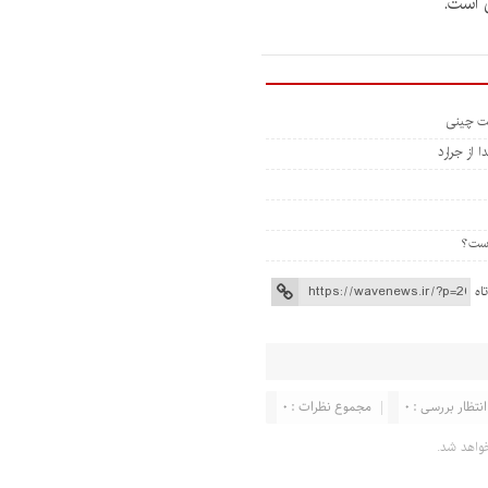
 است.
 از جرارد
اه
انتظار بررسی : 0
مجموع نظرات : 0
واهد شد.