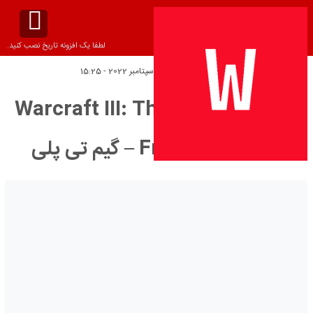
لطفا یک افزونه تاریخ نصب کنید.
تاریخ انتشار:
یکشنبه 11 سپتامبر 2022 - 15:25
دانلود ترینر بازی Warcraft III: The
Frozen Throne – گیم تی پلی