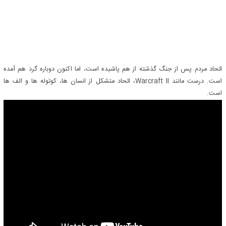
اتحاد مردم پس از جنگ گذشته از هم پاشیده است، اما اکنون دوباره گرد هم آمده
است. درست مانند Warcraft II، اتحاد متشکل از انسان ها، کوتوله ها و الف ها
است.