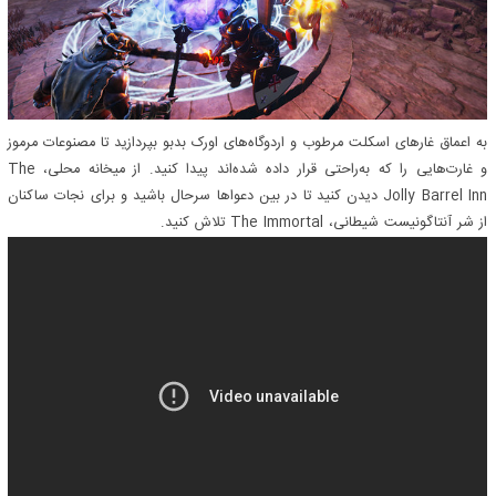
به اعماق غارهای اسکلت مرطوب و اردوگاه‌های اورک بدبو بپردازید تا مصنوعات مرموز
و غارت‌هایی را که به‌راحتی قرار داده شده‌اند پیدا کنید. از میخانه محلی، The
Jolly Barrel Inn دیدن کنید تا در بین دعواها سرحال باشید و برای نجات ساکنان
از شر آنتاگونیست شیطانی، The Immortal تلاش کنید.