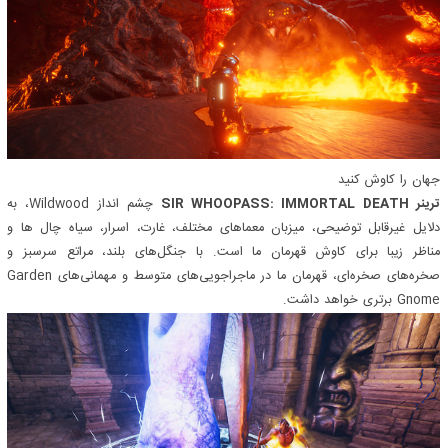
جهان را کاوش کنید
ترینر SIR WHOOPASS: IMMORTAL DEATH
چشم انداز Wildwood، به
دلایل غیرقابل توضیحی، میزبان معماهای مختلف، غارت، اسرار، سیاه چال ها و
مناظر زیبا برای کاوش قهرمان ما است. با جنگل‌های بلند، مراتع سرسبز و
صخره‌های صخره‌ای، قهرمان ما در ماجراجویی‌های متوسط ​​و مهمانی‌های Garden
Gnome برتری خواهد داشت.