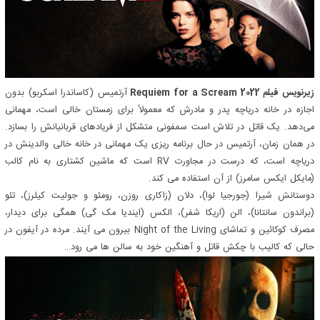
زیرنویس فیلم Requiem for a Scream 2022
آرتمیس (کاساندرا اسکربو) بدون
اجازه در خانه دریاچه پدر و مادرش که معمولاً برای زمستان خالی است، مهمانی
می‌دهد. یک قاتل در تلاش است سمفونی متشکل از فریادهای قربانیانش را بسازد.
در همان زمان، آرتمیس در حال برنامه ریزی یک مهمانی در خانه خالی والدینش در
دریاچه است، که درست در مجاورت RV است که ماشین کشتاری به نام کالب
(مایکل ایکس سامرز) از آن استفاده می کند.
دوستانش شیرا (جورجیا لوا)، دلان (زاکاری روزن، رومئو و جولیت کیلرز)، تئو
(براندون سانتانا)، الن (اریکا شفر)، الکس (ایندیا مک گی) همگی برای دیدار،
مصرف کوکائین و تماشای Night of the Living بیرون می آیند. مرده در آیفون در
حالی که کالیب با چکش قاتل و آهنگین خود به سالن ها می رود…