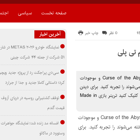
صفحه نخست
سیاسی
اجتم
0 نظر
چاپ خبر
آخرین اخبار
نمایشگاه خودرو ۰۲۶
۵۱ شرکت از جمله ۴۴ شرکت چینی
سی‌دی پراجکت رد از پروژه جدید ویچر 
دانلود ترینر بازی Made in Abyss قدرت شگفت‌انگیز Curse of the Abyss و موجودات
کرد؛ داستانی کاملا جدید و جدا از جرارد
ی‌شوند را تجربه کنید. برای دیدن
دنیای ریکو و دوستانش آماده شوید. براي دانلود ترینر اينجا کليک کنيد ترینر بازی Made in
توقف کشتیرانی روسیه در دریای آزوف
قیمت گندم
قدرت شگفت‌انگیز Curse of the Abyss و موجودات
افسانه مد زنده شد؛ نمایشگاه جواهرات 
ته می‌شوند را تجربه کنید. برای
وستوود در ماکائو