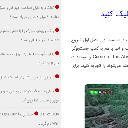
کوالکام به دنبال تصاحب جیم کلر و شر
کليک کنيد
معامله ۱۰ میلیارد دلاری در راه است؟
واکسن یونیورسال کرونا با هوش مصنوع
رگ در قسمت اول فصل اول شروع
شد؛ مرگ کرونا قطعی شد؟
و آنها با هم به کمپ جستجوگر
پایان مأموریت فضایی؛ سریال جدید «است
در لایه دوم Abyss سفر می کنند. قدرت شگفت‌انگیز Curse of the Abyss و موجودات
قبل از تولد مُرد!
ته می‌شوند را تجربه کنید. برای
پیروزی تاریخی ویتنام در المپیک آشپز
موتور و قابلیت شنا روی آب
Call of Duty جدید رسماً lf
War نام گرفت