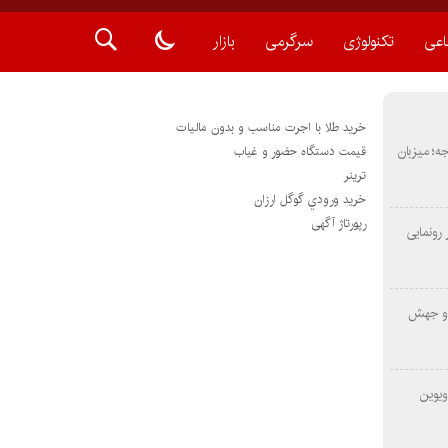
اعی
تکنولوژی
سرگرمی
بازار
خرید طلا با اجرت مناسب و بدون مالیات
METAS ۲ در شارجه؛ میزبان
قیمت دستگاه حضور و غیاب
ترينر
خريد ورودي گوگل ارزان
رپورتاژ آگهی
رونمایی
 و جهش
ویوین