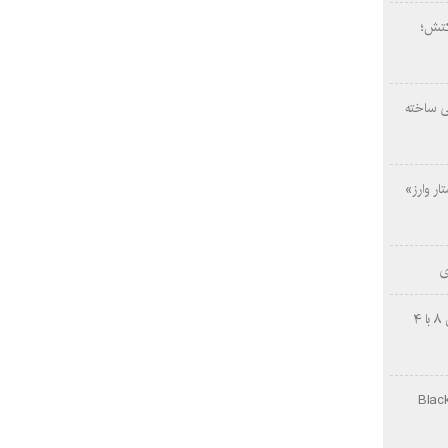
کتش؛
ی ساخته
ار وارز»
ی
چینی‌ها غافلگیر کردند؛ بی‌وایدی هانوین ۸ با ۴
Black Ops Gu