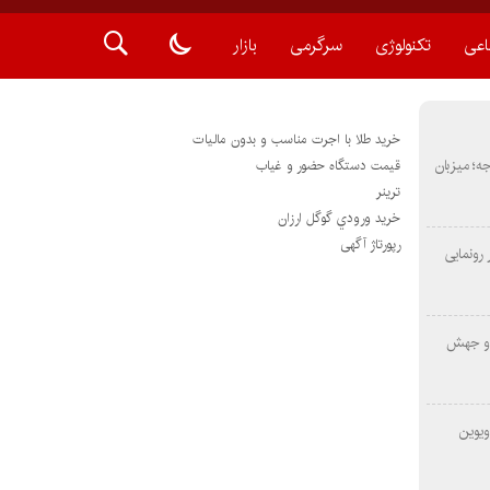
اعی
تکنولوژی
سرگرمی
بازار
خرید طلا با اجرت مناسب و بدون مالیات
METAS ۲ در شارجه؛ میزبان
قیمت دستگاه حضور و غیاب
ترينر
خريد ورودي گوگل ارزان
رپورتاژ آگهی
رونمایی
 و جهش
ویوین