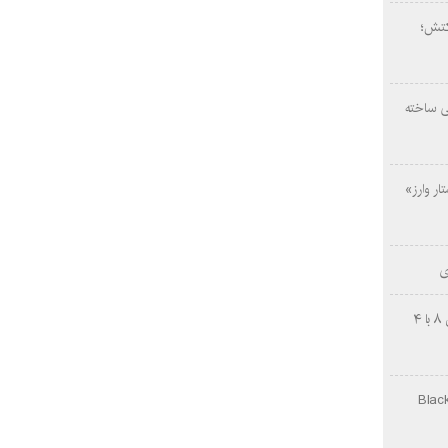
کتش؛
ی ساخته
ار وارز»
ی
چینی‌ها غافلگیر کردند؛ بی‌وایدی هانوین ۸ با ۴
Black Ops Gu