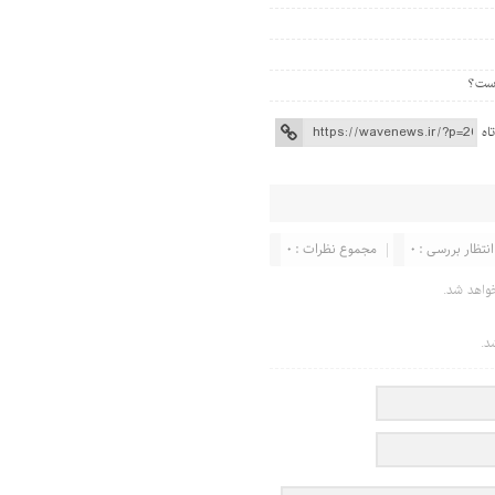
اه
انتظار بررسی : 0
مجموع نظرات : 0
واهد شد.
د.