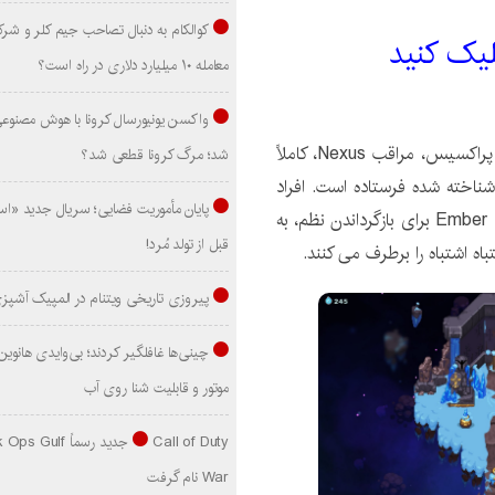
کوالکام به دنبال تصاحب جیم کلر و شر
کليک کنيد
معامله ۱۰ میلیارد دلاری در راه است؟
واکسن یونیورسال کرونا با هوش مصنوع
از افسانه ها، به نظر می رسد که پراکسیس، مراقب Nexus، کاملاً
شد؛ مرگ کرونا قطعی شد؟
ناخته شده فرستاده است. افراد
پایان مأموریت فضایی؛ سریال جدید «است
Nexus هیچ کدام از این ها را ندارند، بنابراین از شوالیه های Ember برای بازگرداندن نظم، به
قبل از تولد مُرد!
اه اشتباه را برطرف می کنند.
پیروزی تاریخی ویتنام در المپیک آشپز
موتور و قابلیت شنا روی آب
Call of Duty جدید رسماً lf
War نام گرفت