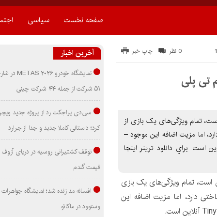
صفحه نخست
سیاسی
اجتم
0 نظر
چاپ خبر
آخرین اخبار
نمایشگاه خودرو ۰۲۶
۵۱ شرکت از جمله ۴۴ شرکت چینی
سی‌دی پراجکت رد از پروژه جدید ویچر 
ه یک هک و اسلش است، تمام ویژگی‌های یک بازی از
کرد؛ داستانی کاملا جدید و جدا از جرارد
 شناختی دارد، اما مزیت اضافه این موجود –
ه باشد، این عنوان از Tiny Titans Games آنلاین است. براي دانلود ترینر اينجا
توقف کشتیرانی روسیه در دریای آزوف
قیمت گندم
ست، تمام ویژگی‌های یک بازی
افسانه مد زنده شد؛ نمایشگاه جواهرات 
 و زیبایی شناختی دارد، اما مزیت اضافه این
وستوود در ماکائو