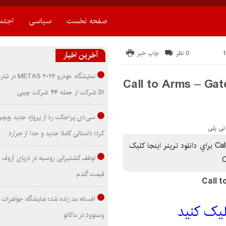
صفحه نخست
سیاسی
اجتم
0 نظر
چاپ خبر
آخرین اخبار
نمایشگاه خودرو ۰۲۶
Call to Arms – Gates of Hell
۵۱ شرکت از جمله ۴۴ شرکت چینی
سی‌دی پراجکت رد از پروژه جدید ویچر 
کرد؛ داستانی کاملا جدید و جدا از جرارد
دانلود ترینر بازی Call to Arms – Gates of Hell: Ostfront براي دانلود ترینر اينجا کليک
توقف کشتیرانی روسیه در دریای آزوف
قیمت گندم
افسانه مد زنده شد؛ نمایشگاه جواهرات 
کليک کنيد
وستوود در ماکائو