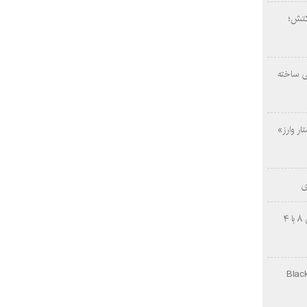
کتش؛
ی ساخته
ار وارز»
ی
چینی‌ها غافلگیر کردند؛ بی‌وایدی هانوین ۸ با ۴
Black Ops Gu