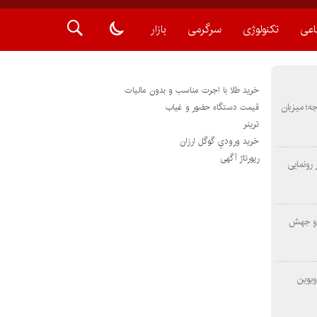
اعی
تکنولوژی
سرگرمی
بازار
خرید طلا با اجرت مناسب و بدون مالیات
METAS ۲ در شارجه؛ میزبان
قیمت دستگاه حضور و غیاب
ترينر
خريد ورودي گوگل ارزان
رپورتاژ آگهی
رونمایی
 و جهش
ویوین