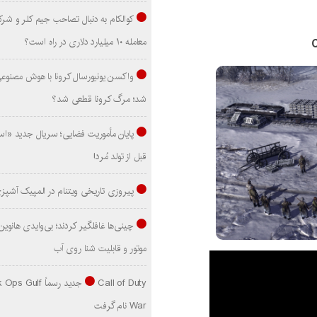
کوالکام به دنبال تصاحب جیم کلر و شر
معامله ۱۰ میلیارد دلاری در راه است؟
واکسن یونیورسال کرونا با هوش مصنوع
شد؛ مرگ کرونا قطعی شد؟
پایان مأموریت فضایی؛ سریال جدید «است
قبل از تولد مُرد!
پیروزی تاریخی ویتنام در المپیک آشپز
موتور و قابلیت شنا روی آب
Call of Duty جدید رسماً lf
War نام گرفت