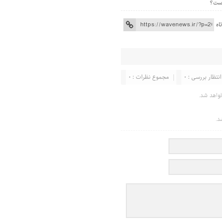
اه
انتظار بررسی : 0
مجموع نظرات : 0
واهد شد.
د.