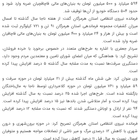
۵۹۴ میلیارد و ۵۰۰ میلیون تومان به بنیان‌های مالی قاچاقچیان ضربه وارد شود و
حدود ۵۰۴ دستگاه خودرو از آن‌ها توقیف شد.
فرمانده نیروی انتظامی استان هرمزگان گفت: از هفته ناجا سال گذشته تا امسال
میزان کشفیات مجموعه فرماندهی استان هرمزگان ۹۱ تن و ۷۲۱ کیلوگرم ثبت شده
است و بیش از هزار و ۲۴ میلیارد و ۴۰۰ میلیون تومان به بنیان‌های مالی قاچاقیان
ضربه وارد شده است.
سردار جعفری با اشاره به طرح‌های متعدد در خصوص برخورد با خرده فروشان،
تشریح کرد: با هماهنگی که میان اعضای شورای تامین و معتمدین مردم وجود دارد،
دستگیری سرقت‌ها نسبت به مدت مشابه سال گذشته ۵ درصد افزایش پیدا کرده
است.
وی عنوان کرد: طی شش ماه گذشته بیش از ۲۱ میلیارد تومان در حوزه سرقت و
۵۹ میلیارد و ۷۶۱ میلیون تومان در حوزه کلاه‌برداری توسط ناجا به مال‌باختگان
بازگشته شده است. طرح‌های اجرا شده ۲۵ درصد نسبت به سال گذشته افزایش
پیدا کرده است و آمار متلاشی شدن باندها نیز ۱۵ درصد افزایش پیدا کرده است.
۹۴ نفر از اراذل و اوباش دستگیر شدند که نسبت به مدت مشابه ۱۲ درصد افزایش
پیدا کرده است.
فرمانده نیروی انتظامی استان هرمزگان تصریح کرد: در حوزه برون‌شهری و درون
شهری با کاهش ۱۲ درصدی مرگ و میر ناشی از تصادفات مواجه هستیم و متوفیان
امسال نسبت به سال قبل ۱۱ درصد کاهش پیدا کرده است.