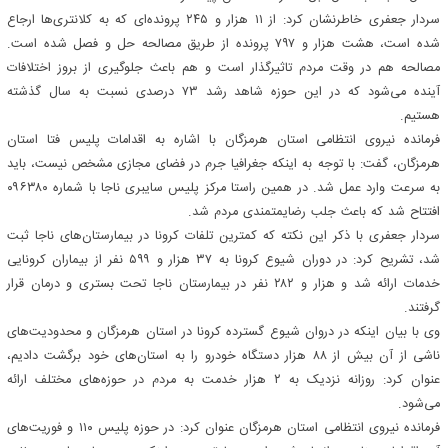
سردار جعفری خاطرنشان کرد: از ۱۱ هزار و ۲۴۵ پرونده‌ای که به کلانتری‌ها ارجاع
شده است، هشت هزار و ۷۹۷ پرونده از طریق مصالحه حل و فصل شده است.
مصالحه هم در وقت مردم تاثیرگذار است و هم باعث جلوگیری از بروز اختلافات
آینده می‌شود که در این حوزه شاهد رشد ۷۳ درصدی نسبت به سال گذشته
هستیم.
فرمانده نیروی انتظامی استان هرمزگان با اشاره به اقدامات پلیس فتا استان
هرمزگان، گفت: با توجه به اینکه جغرافیا جرم در فضای مجازی مشخص نیست، باید
به سرعت وارد عمل شد. در همین راستا مرکز پلیس سایبری ناجا با شماره ۰۹۶۳۸۰
افتتاح شد که باعث جلب رضایمتمندی مردم شد.
سردار جعفری با ذکر این نکته که کمترین تلفات کرونا در بیمارستان‌های ناجا ثبت
شد، تشریح کرد: در دوران شیوع کرونا به ۳۷ هزار و ۵۹۹ نفر از بیماران کرونایی
خدمات ارائه شد و هزار و ۲۸۲ نفر در بیمارستان ناجا تحت بستری و درمان قرار
گرفتند.
وی با بیان اینکه در دروان شیوع گسترده کرونا در استان هرمزگان و محدودیت‌های
ناشی از آن بیش از ۸۸ هزار دستگاه خودرو را به استان‌های خود برگشت دادیم،
عنوان کرد: روزانه نزدیک به ۲ هزار خدمت به مردم در حوزه‌های مختلف ارائه
می‌شود.
فرمانده نیروی انتظامی استان هرمزگان عنوان کرد: در حوزه پلیس ۱۱۰ و فوریت‌های