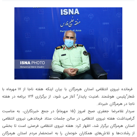
فرمانده نیروی انتظامی استان هرمزگان با بیان اینکه هفته ناجا از ۱۷ مهرماه با
شعار”پلیس هوشمند ،امنیت پایدار” آغاز می شود، از برگزاری ۱۲۴ برنامه در هفته
ناجا در هرمزگان خبرداد.
سردار غلامرضا جعفری صبح امروز (۱۵ مهرماه) در جمع خبرنگاران، به مناسبت
گرامیداشت هفته نیروی انتظامی در سالن جلسات ستاد فرماندهی نیروی انتظامی
استان هرمزگان برگزار شد، اظهار کرد: هفته نیروی انتظامی فرصتی است تا بخشی
از رشادت‌ها و تلاش‌های همکاران خودمان را به استحضار مردم استان هرمزگان