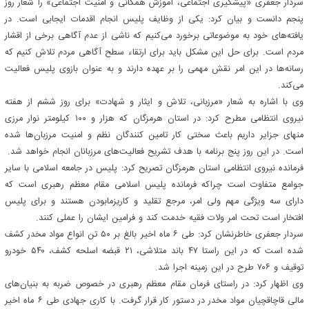
سردار جعفری «پیشگیری اجتماعی، آموزش همگانی و امنیت اجتماعی» را شعار روز
پنجم دانست و بیان کرد: یکی از وظایف پلیس انجام اقدمات ایجابی است. در
یافته‌های خود به موضوعاتی برخورد می‌کنیم که ناشی از عدم آگاهی برخی از اقشار
مردم است. برای حل این مشکل باید برای ارتقاء سطح آگاهی مردم تلاش کنیم که
رسانه‌ها در این امر نقش مهمی را بر عهده دارند و به عنوان بازوی پلیس فعالیت
می‌کند.
وی با اشاره به شعار «مرزبانی، تلاش و ایثار و شهادت» برای روز ششم از هفته
نیروی انتظامی مطرح کرد: در استان هرمزگان که هزار و ۱۰۰ کیلومتر نوار مرزی
منهای جزایر داریم باعث سختی کار تامین کنندگان نظم و امنیت مرزبان‌ها شده
است. در این روز پنج برنامه با هدف تشریح فعالیت‌های مرزبانان انجام خواهد شد.
فرمانده نیروی انتظامی استان هرمزگان تصریح کرد: پلیس در جامعه اسلامی با سایر
جوامع متفاوت است چراکه فرمانده پلیس اسلامی مقام معظم رهبری است که
دارای سه ویژگی مهم ولی امر، مرجع تقلید و کاریزمابودن هستند و برای پلیس
افتخار است تحت امر ولات فقیه خدمت کند و فرامین ایشان را عملی کنند.
سردار جعفری خاطرنشان کرد: طی ۶ ماه اخیر بالغ بر ۵۰ تن انواع مواد مخدر کشف
شده است که در این راستا ۴۷ باند متلاشی، ۲۱ قبضه اسلحه کشف، ۵۴۰ خودرو
توقیف و ۷۰۶ طرح در این زمینه اجرا شد.
وی اظهار کرد: در راستای فرمان مقام معظم رهبری در خصوص ضربه به بنیان‌های
مالی قاچاقچیان مواد مخدر در دستور کار قرار گرفت. با کاری جهادی طی ۶ ماه اخیر