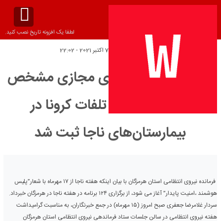
لطفا یک افزونه تاریخ نصب کنید.
تاریخ انتشار:
پنج‌شنبه 7 اکتبر 2021 - 22:02
جغرافیا جرم در فضای مجازی مشخص
نیست/کمترین تلفات کرونا در
بیمارستان‌های ناجا ثبت شد
فرمانده نیروی انتظامی استان هرمزگان با بیان اینکه هفته ناجا از ۱۷ مهرماه با شعار”پلیس
هوشمند ،امنیت پایدار” آغاز می شود، از برگزاری ۱۲۴ برنامه در هفته ناجا در هرمزگان خبرداد.
سردار غلامرضا جعفری صبح امروز (۱۵ مهرماه) در جمع خبرنگاران، به مناسبت گرامیداشت
هفته نیروی انتظامی در سالن جلسات ستاد فرماندهی نیروی انتظامی استان هرمزگان