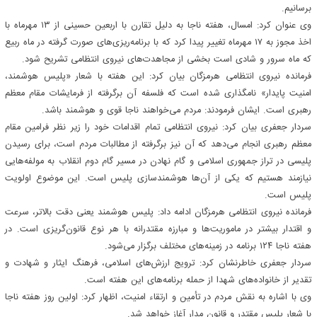
برسانیم‌.
وی عنوان کرد: امسال، هفته ناجا به دلیل تقارن با اربعین حسینی از ۱۳ مهرماه با
اخذ مجوز به ۱۷ مهرماه تغییر پیدا کرد که با برنامه‌ریزی‌های صورت گرفته در ماه ربیع
که ماه سرور و شادی است بخشی از مجاهدت‌های نیروی انتظامی تشریح شود.
فرمانده نیروی انتظامی هرمزگان بیان کرد: این هفته با شعار «پلیس هوشمند،
امنیت پایدار» نامگذاری شده است که فلسفه آن برگرفته از فرمایشات مقام معظم
رهبری است. ایشان فرمودند: مردم می‌خواهند ناجا قوی و هوشمند باشد.
سردار جعفری بیان کرد: نیروی انتظامی تمام اقدامات خود را زیر نظر فرامین مقام
معظم رهبری انجام می‌دهد که آن نیز برگرفته از مطالبات مردم است، برای رسیدن
پلیسی در تراز جمهوری اسلامی و گام نهادن در مسیر گام دوم انقلاب به مولفه‌هایی
نیازمند هستیم که یکی از آن‌ها هوشمندسازی پلیس است. این موضوع اولویت
پلیس است.
فرمانده نیروی انتظامی هرمزگان ادامه داد: پلیس هوشمند یعنی دقت بالاتر، سرعت
و اقتدار بیشتر در ماموریت‌ها و مبارزه مقتدرانه با هر نوع قانون‌گریزی است. در
هفته ناجا ۱۲۴ برنامه در زمینه‌های مختلف برگزار می‌شود.
سردار جعفری خاطرنشان کرد: ترویج ارزش‌های اسلامی، فرهنگ ایثار و شهادت و
تقدیر از خانواده‌های شهدا از حمله برنامه‌های این هفته است.
وی با اشاره به نقش مردم در تأمین و ارتقاء امنیت، اظهار کرد: اولین روز هفته ناجا
با شعار پلیس مقتدر و قانون مدار آغاز خواهد شد.