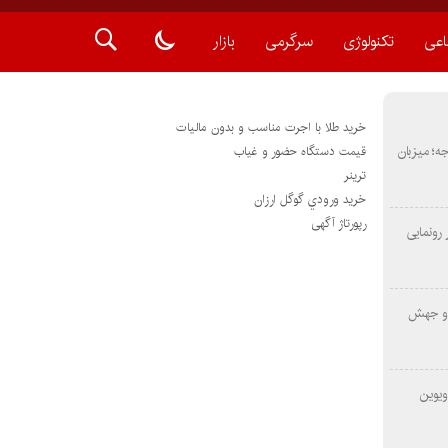
اعی
تکنولوژی
سرگرمی
بازار
خرید طلا با اجرت مناسب و بدون مالیات
METAS ۲ در شارجه؛ میزبان
قیمت دستگاه حضور و غیاب
ترينر
خريد ورودي گوگل ارزان
رپورتاژ آگهی
رونمایی
 و جهش
ویوین