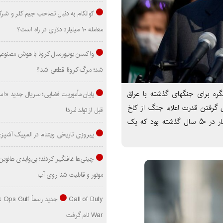
کوالکام به دنبال تصاحب جیم کلر و شر
معامله ۱۰ میلیارد دلاری در راه است؟
واکسن یونیورسال کرونا با هوش مصنوع
شد؛ مرگ کرونا قطعی شد؟
گره برای جنگهای گذشته با عراق
پایان مأموریت فضایی؛ سریال جدید «است
 گرفتن قدرت اعلام جنگ از کاخ
قبل از تولد مُرد!
سفید است. به گزارش ایسنا به نقل از رویترز، این اولین بار در ۵۰ سال گذشته بود که یک
پیروزی تاریخی ویتنام در المپیک آشپز
موتور و قابلیت شنا روی آب
Call of Duty جدید رسماً lf
War نام گرفت