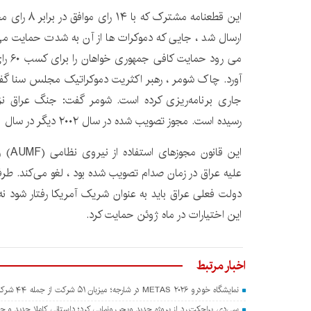
این قطعنامه مش
ارسال شد ، جایی که دموکرات ها از آن به شدت حمایت می 
می رود
آورد. چاک شومر ، رهبر اکثریت دموکراتیک مجلس سنا گف
جاری برنامه‌ریزی کرده است. شومر گفت: جنگ عراق نز
رسیده است. مجوز تصویب شده در سال ۲۰۰۲ دیگر در سال ۲۰۲۱ لازم نیست.
علیه عراق در زمان صدام تصویب شده بود ، لغو می‌کند. طرفد
دولت فعلی عراق باید به عنوان شریک آمریکا رفتار شود ن
این اختیارات در ماه ژوئن حمایت کرد.
اخبار مرتبط
نمایشگاه خودرو METAS ۲۰۲۶ در شارجه؛ میزبان ۵۱ شرکت از جمله ۴۴ شرکت چینی
سی‌دی پراجکت رد از پروژه جدید ویچر رونمایی کرد؛ داستانی کاملا جدید و جدا