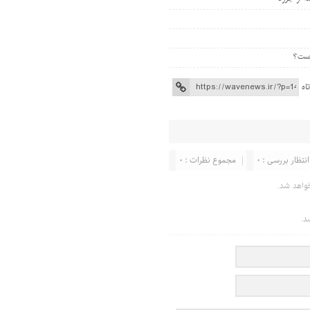
اه
انتظار بررسی : 0
مجموع نظرات : 0
واهد شد.
د.