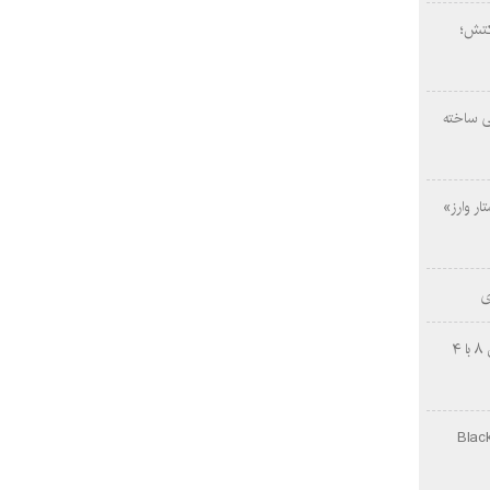
کتش؛
ی ساخته
ار وارز»
ی
چینی‌ها غافلگیر کردند؛ بی‌وایدی هانوین ۸ با ۴
Black Ops Gu